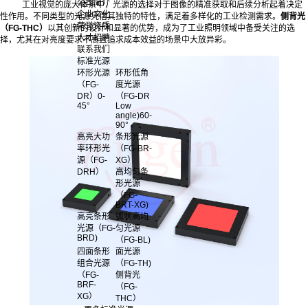
公司简介
工业视觉的庞大体系中，光源的选择对于图像的精准获取和后续分析起着决定
企业文化
性作用。不同类型的光源凭借其独特的特性，满足着多样化的工业检测需求。
侧背光
荣誉资质
（FG-THC）
以其创新的设计和显著的优势，成为了工业照明领域中备受关注的选
人才招聘
择，尤其在对亮度要求不高且追求成本效益的场景中大放异彩。
联系我们
标准光源
环形光源
环形低角
（FG-
度光源
DR）0-
（FG-DR
45°
Low
angle)60-
90°
高亮大功
条形光源
率环形光
（FG-BR-
源（FG-
XG）
DRH）
高均匀条
形光源
（FG-
BRT-XG)
高亮条形
弧状高均
光源（FG-
匀光源
BRD)
（FG-BL)
四面条形
面光源
组合光源
（FG-TH)
（FG-
侧背光
BRF-
（FG-
XG）
THC）