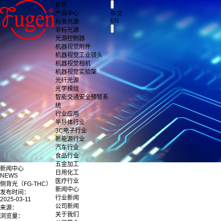
首页
产品中心
中文
EN
标准光源
非标光源
光源控制器
机器视觉附件
机器视觉工业镜头
机器视觉相机
机器视觉实验架
光纤光源
光学模组
智能交通安全预警系
统
行业应用
半导体行业
3C电子行业
新能源行业
汽车行业
食品行业
五金加工
新闻中心
日用化工
NEWS
医疗行业
侧背光（FG-THC）
新闻中心
发布时间：
行业新闻
2025-03-11
公司新闻
来源：
关于我们
浏览量：