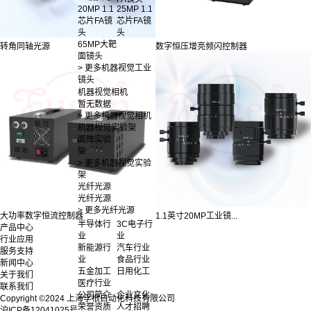
20MP 1.1
25MP 1.1
芯片FA镜
芯片FA镜
头
头
65MP大靶
转角同轴光源
数字恒压增亮频闪控制器
面镜头
> 更多机器视觉工业
镜头
机器视觉相机
暂无数据
> 更多机器视觉相机
机器视觉实验架
面阵实验
架
> 更多机器视觉实验
架
光纤光源
光纤光源
> 更多光纤光源
大功率数字恒流控制器
1.1英寸20MP工业镜...
半导体行
3C电子行
产品中心
业
业
行业应用
新能源行
汽车行业
服务支持
业
食品行业
新闻中心
五金加工
日用化工
关于我们
医疗行业
联系我们
公司简介
企业文化
Copyright ©2024 上海孚根自动化科技有限公司
荣誉资质
人才招聘
沪ICP备12041025号