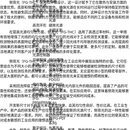
> 更多标准光源
侧背光（FG-THC）采用拉伸模设计，这一设计赋予了它在散热与安装方面的
非标光源
双重优势。底部和侧面均可高效散热，确保光源在长时间运行过程中保持稳定的性能
带角度方
跑道光源
状态，有效避免因过热引发的光源故障或性能衰退。同时，这种设计也为安装工作带
形光源
桶状环形
来了极大的便利，侧面安装的方式简洁且灵活，能够适应不同的工业设备布局和检测
光源
环境要求。
高亮环形
缝隙光源
光源
半圆无影
在提高光源均匀性方面，侧背光（FG-THC）选用了高透过率材料，这一举措
光源
有效地增强了光线的均匀分布效果。均匀的光线对于工业检测至关重要，它能够使被
多孔中孔
瓦状光源
检测物体的表面特征更加清晰地呈现，减少因光线不均导致的检测误差，从而提高检
面光
柱形光源
测结果的准确性和可靠性。此外，该设计还便于实现更薄、更多尺寸的定制，能够灵
> 更多非标光源
活地满足不同客户对于光源外形和规格的多样化需求。
光源控制器
可编程控
线扫/面阵
侧背光（FG-THC）的产品特性使其在工业应用中展现出独特的价值。它可任
制器（FG-
相机分时
意组合为不同大小的发光面积，这种灵活性使得它能够根据被检测物体的尺寸和形
PEB）
成像控制
状，以及检测任务的具体要求，进行个性化的配置。无论是检测小型的精密零部件，
器（FG-
还是大面积的产品，都可以通过合理组合侧背光来实现理想的照明效果。
PDGS）
模拟数显
数字恒压/
采用回流焊接工艺，不仅保证了侧背光内部元件的稳固连接，提高了产品的可
恒压/恒流
恒流控制
靠性和稳定性，还使得产品的结构更加紧凑。在实际应用中，这意味着侧背光能够更
控制器
器(FG-
方便地集成到各种工业视觉系统中，节省安装空间和时间成本。
(FG-
PDM/PDMI
PRM/PRMI
系列)
开发新尺寸对于侧背光来说更加快捷，且其均匀性良好、性价比高。在工业生
系列)
数字恒流
产中，新产品的研发和生产往往需要快速适配新的光源尺寸，侧背光的这一特性能够
点光控制
很好地满足这一需求。同时，良好的均匀性保证了检测质量，而高性价比则使其成为
器(FG-PDI
对成本敏感的工业应用的理想选择。
系列)
数字恒压
外置开关