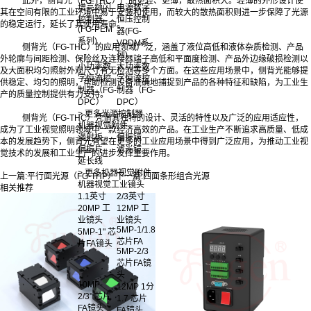
此外，侧背光（FG-THC）产品更轻、更薄，散热面积大。轻薄的外形设计使
增亮频闪
电源数字
其在空间有限的工业环境中易于安装和使用，而较大的散热面积则进一步保障了光源
控制器
恒压控制
的稳定运行，延长了其使用寿命。
(FG-PEM
器(FG-
系列)
VPDM系
侧背光（FG-THC）的应用领域广泛，涵盖了液位高低和液体杂质检测、产品
列)
外轮廓与间距检测、保险丝及连接器端子高低和平面度检测、产品外边缘破损检测以
小功率数
大功率数
及大面积均匀照射外观尺寸有无检测等多个方面。在这些应用场景中，侧背光能够提
字恒流控
字恒流控
供稳定、均匀的照明，帮助检测设备准确地捕捉到产品的各种特征和缺陷，为工业生
制器（FG-
制器（FG-
产的质量控制提供有力支持。
DPC）
DPC）
> 更多光源控制器
侧背光（FG-THC）凭借其独特的设计、灵活的特性以及广泛的应用适应性，
机器视觉附件
成为了工业视觉照明领域中一款经济高效的产品。在工业生产不断追求高质量、低成
漫射板
偏振镜
本的发展趋势下，侧背光有望在更多的工业应用场景中得到广泛应用，为推动工业视
偏振片
滤光镜
觉技术的发展和工业生产的进步发挥重要作用。‍
延长线
> 更多机器视觉附件
上一篇:
平行面光源（FG-THP）
下一篇:
四面条形组合光源
机器视觉工业镜头
相关推荐
1.1英寸
2/3英寸
20MP 工
12MP 工
业镜头
业镜头
5MP-1/1.8
5MP-1" 芯
芯片FA
片FA镜头
5MP-2/3
芯片FA镜
头
10MP-
12MP 1分
2/3" 芯片
1.7 芯片
FA镜头
FA镜头