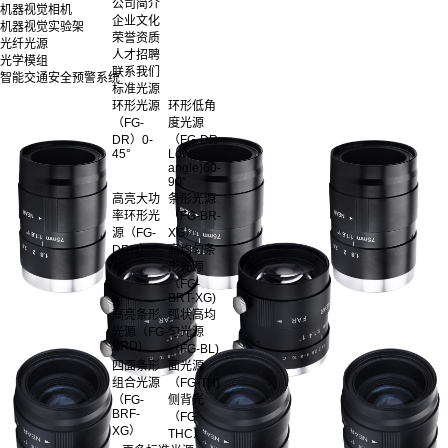
公司简介
机器视觉相机
企业文化
机器视觉实验架
荣誉资质
光纤光源
人才招聘
光学模组
联系我们
智能交通安全预警系统
标准光源
环形光源
环形低角
（FG-
度光源
DR）0-
（FG-DR
45°
Low
angle)60-
90°
高亮大功
条形光源
率环形光
（FG-BR-
源（FG-
XG）
DRH）
高均匀条
形光源
（FG-
BRT-XG)
高亮条形
弧状高均
光源（FG-
匀光源
BRD)
（FG-BL)
四面条形
面光源
组合光源
（FG-TH)
（FG-
侧背光
BRF-
（FG-
XG）
THC）