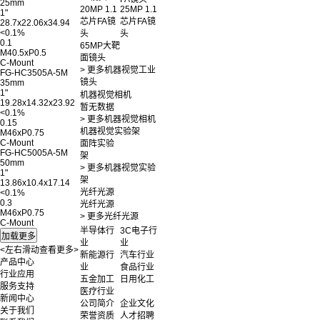
25mm
20MP 1.1
25MP 1.1
1"
芯片FA镜
芯片FA镜
28.7x22.06x34.94
<0.1%
头
头
0.1
65MP大靶
M40.5xP0.5
面镜头
C-Mount
> 更多机器视觉工业
FG-HC3505A-5M
镜头
35mm
1"
机器视觉相机
19.28x14.32x23.92
暂无数据
<0.1%
> 更多机器视觉相机
0.15
机器视觉实验架
M46xP0.75
C-Mount
面阵实验
FG-HC5005A-5M
架
50mm
> 更多机器视觉实验
1"
架
13.86x10.4x17.14
光纤光源
<0.1%
0.3
光纤光源
M46xP0.75
> 更多光纤光源
C-Mount
半导体行
3C电子行
业
业
<左右滑动查看更多>
新能源行
汽车行业
产品中心
业
食品行业
行业应用
五金加工
日用化工
服务支持
医疗行业
新闻中心
公司简介
企业文化
关于我们
荣誉资质
人才招聘