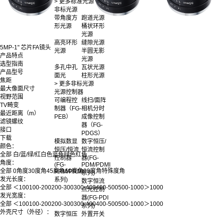
> 更多标准光源
非标光源
带角度方
跑道光源
形光源
桶状环形
光源
高亮环形
缝隙光源
5MP-1" 芯片FA镜头
光源
半圆无影
产品特点
光源
选型指南
多孔中孔
瓦状光源
产品型号
面光
柱形光源
焦距
> 更多非标光源
最大像面尺寸
光源控制器
视野范围
可编程控
线扫/面阵
TV畸变
制器（FG-
相机分时
最近距离（m）
PEB）
成像控制
滤镜螺纹
器（FG-
接口
PDGS）
下载
模拟数显
数字恒压/
颜色：
恒压/恒流
恒流控制
全部
白/蓝/绿/红
白色
蓝色
绿色
红色
控制器
器(FG-
角度：
(FG-
PDM/PDMI
全部
0角度
30度角
45度角
60度角
90度角
特殊度角
PRM/PRMI
系列)
发光长度：
系列)
数字恒流
全部
＜100
100-200
200-300
300-400
400-500
500-1000
＞1000
点光控制
发光宽度：
器(FG-PDI
全部
＜100
100-200
200-300
300-400
400-500
500-1000
＞1000
系列)
外壳尺寸（外径）：
数字恒压
外置开关