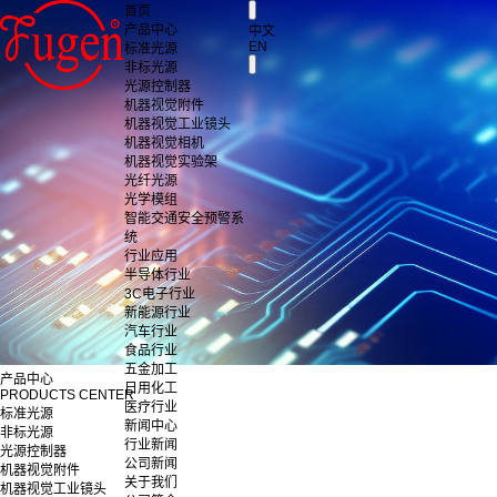
首页
产品中心
中文
EN
标准光源
非标光源
光源控制器
机器视觉附件
机器视觉工业镜头
机器视觉相机
机器视觉实验架
光纤光源
光学模组
智能交通安全预警系
统
行业应用
半导体行业
3C电子行业
新能源行业
汽车行业
食品行业
五金加工
产品中心
日用化工
PRODUCTS CENTER
医疗行业
标准光源
新闻中心
非标光源
行业新闻
光源控制器
公司新闻
机器视觉附件
关于我们
机器视觉工业镜头