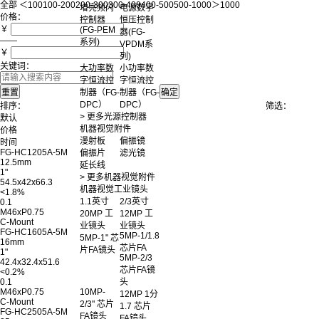
全部
＜100
100-200
200-300
300-400
400-500
500-1000
＞1000
增亮频闪
电源数字
价格：
控制器
恒压控制
￥
(FG-PEM
器(FG-
——
系列)
VPDM系
￥
列)
关键词：
大功率数
小功率数
字恒流控
字恒流控
制器（FG-
制器（FG-
DPC）
DPC）
排序：
筛选：
> 更多光源控制器
默认
机器视觉附件
价格
漫射板
偏振镜
时间
FG-HC1205A-5M
偏振片
滤光镜
12.5mm
延长线
1"
> 更多机器视觉附件
54.5x42x66.3
机器视觉工业镜头
<1.8%
1.1英寸
2/3英寸
0.1
M46xP0.75
20MP 工
12MP 工
C-Mount
业镜头
业镜头
FG-HC1605A-5M
5MP-1/1.8
5MP-1" 芯
16mm
芯片FA
片FA镜头
1"
5MP-2/3
42.4x32.4x51.6
芯片FA镜
<0.2%
0.1
头
M46xP0.75
10MP-
12MP 1分
C-Mount
2/3" 芯片
1.7 芯片
FG-HC2505A-5M
FA镜头
FA镜头