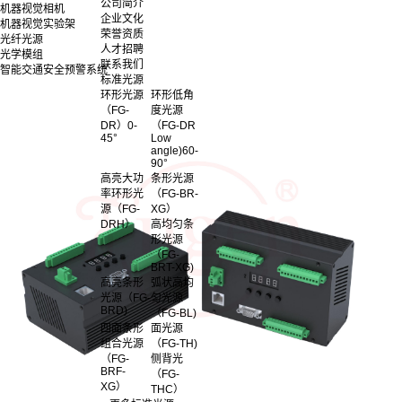
公司简介
机器视觉相机
企业文化
机器视觉实验架
荣誉资质
光纤光源
人才招聘
光学模组
联系我们
智能交通安全预警系统
标准光源
环形光源
环形低角
（FG-
度光源
DR）0-
（FG-DR
45°
Low
angle)60-
90°
高亮大功
条形光源
率环形光
（FG-BR-
源（FG-
XG）
DRH）
高均匀条
形光源
（FG-
BRT-XG)
高亮条形
弧状高均
光源（FG-
匀光源
BRD)
（FG-BL)
四面条形
面光源
组合光源
（FG-TH)
（FG-
侧背光
BRF-
（FG-
XG）
THC）