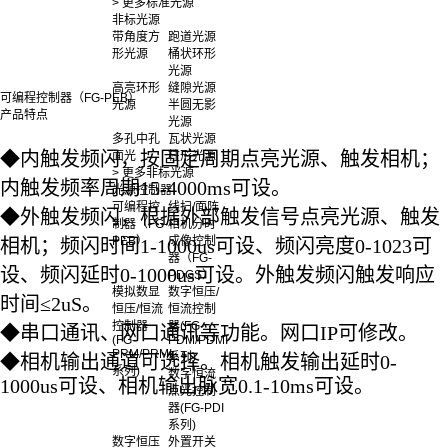
> 更多标准光源
非标光源
带角度方
跑道光源
形光源
桶状环形
光源
高亮环形
缝隙光源
可编程控制器（FG-PEB）
光源
半圆无影
产品特点
光源
多孔中孔
瓦状光源
◆
内触发频闪，按固定周期点亮光源、触发相机；
面光
柱形光源
> 更多非标光源
内触发频率周期15-4000ms可设。
光源控制器
可编程控
线扫/面阵
◆
外触发频闪，根据外部触发信号点亮光源、触发
制器（FG-
相机分时
PEB）
成像控制
相机；频闪时间1-1000us可设、频闪亮度0-1023可
器（FG-
设、频闪延时0-1000us可设。外触发频闪触发响应
PDGS）
模拟数显
数字恒压/
时间≤
2uS
。
恒压/恒流
恒流控制
控制器
器(FG-
◆
串口
通讯、网口通讯等功能。网口IP可修改。
(FG-
PDM/PDMI
PRM/PRMI
系列)
◆
相机输出通道可选择。相机触发输出延时
0-
系列)
数字恒流
1000us
可设、相机输出脉宽
0.1-10ms
可设。
点光控制
器(FG-PDI
系列)
数字恒压
外置开关