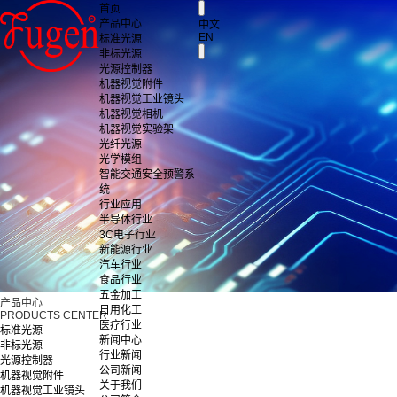
首页
产品中心
中文
EN
标准光源
非标光源
光源控制器
机器视觉附件
机器视觉工业镜头
机器视觉相机
机器视觉实验架
光纤光源
光学模组
智能交通安全预警系
统
行业应用
半导体行业
3C电子行业
新能源行业
汽车行业
食品行业
五金加工
产品中心
日用化工
PRODUCTS CENTER
医疗行业
标准光源
新闻中心
非标光源
行业新闻
光源控制器
公司新闻
机器视觉附件
关于我们
机器视觉工业镜头