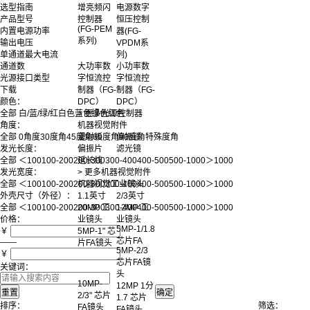
选型指南
增亮频闪
电源数字
产品型号
控制器
恒压控制
(FG-PEM
内置电源功率
器(FG-
系列)
输出电压
VPDM系
单通道最大电流
列)
通道数
大功率数
小功率数
光源接口类型
字恒流控
字恒流控
下载
制器（FG-
制器（FG-
颜色：
DPC）
DPC）
全部
白/蓝/绿/红
白色
蓝色
绿色
红色
> 更多光源控制器
角度：
机器视觉附件
全部
0角度
30度角
45度角
60度角
90度角
特殊度角
漫射板
偏振镜
发光长度：
偏振片
滤光镜
全部
＜100
100-200
200-300
300-400
400-500
500-1000
＞1000
延长线
发光宽度：
> 更多机器视觉附件
全部
＜100
100-200
200-300
300-400
400-500
500-1000
＞1000
机器视觉工业镜头
外壳尺寸（外径）：
1.1英寸
2/3英寸
全部
＜100
100-200
200-300
300-400
400-500
500-1000
＞1000
20MP 工
12MP 工
价格：
业镜头
业镜头
5MP-1/1.8
￥
5MP-1" 芯
芯片FA
——
片FA镜头
5MP-2/3
￥
芯片FA镜
关键词：
头
10MP-
12MP 1分
2/3" 芯片
1.7 芯片
排序：
筛选：
FA镜头
FA镜头