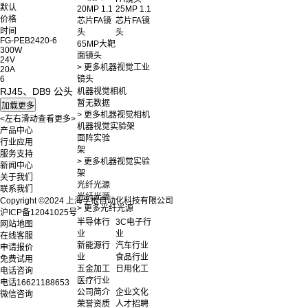
默认
20MP 1.1
25MP 1.1
价格
芯片FA镜
芯片FA镜
时间
头
头
FG-PEB2420-6
65MP大靶
300W
面镜头
24V
> 更多机器视觉工业
20A
6
镜头
RJ45、DB9 公头
机器视觉相机
暂无数据
> 更多机器视觉相机
<左右滑动查看更多>
机器视觉实验架
产品中心
面阵实验
行业应用
架
服务支持
> 更多机器视觉实验
新闻中心
架
关于我们
光纤光源
联系我们
光纤光源
Copyright ©2024 上海孚根自动化科技有限公司
> 更多光纤光源
沪ICP备12041025号
半导体行
3C电子行
网站地图
业
业
在线客服
新能源行
汽车行业
申请报价
业
食品行业
免费试用
五金加工
日用化工
电话咨询
医疗行业
电话
16621188653
公司简介
企业文化
微信咨询
荣誉资质
人才招聘