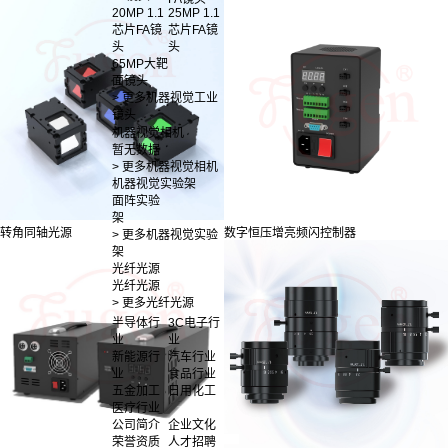
20MP 1.1
25MP 1.1
芯片FA镜
芯片FA镜
头
头
65MP大靶
面镜头
> 更多机器视觉工业
镜头
机器视觉相机
暂无数据
> 更多机器视觉相机
机器视觉实验架
面阵实验
架
转角同轴光源
数字恒压增亮频闪控制器
> 更多机器视觉实验
架
光纤光源
光纤光源
> 更多光纤光源
半导体行
3C电子行
业
业
新能源行
汽车行业
业
食品行业
五金加工
日用化工
医疗行业
公司简介
企业文化
荣誉资质
人才招聘