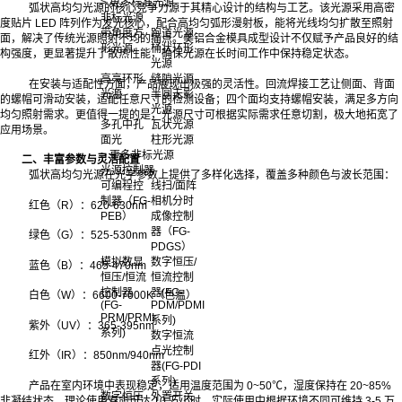
> 更多标准光源
弧状高均匀光源的核心竞争力源于其精心设计的结构与工艺。该光源采用高密
非标光源
度贴片 LED 阵列作为发光核心，配合高均匀弧形漫射板，能将光线均匀扩散至照射
带角度方
跑道光源
面，解决了传统光源照射不均的痛点。美铝合金模具成型设计不仅赋予产品良好的结
形光源
桶状环形
构强度，更显著提升了散热性能，确保光源在长时间工作中保持稳定状态。
光源
高亮环形
缝隙光源
在安装与适配性方面，产品展现出极强的灵活性。回流焊接工艺让侧面、背面
光源
半圆无影
的螺帽可滑动安装，适配任意尺寸的检测设备；四个面均支持螺帽安装，满足多方向
光源
均匀照射需求。更值得一提的是，光源尺寸可根据实际需求任意切割，极大地拓宽了
多孔中孔
瓦状光源
应用场景。
面光
柱形光源
> 更多非标光源
二、丰富参数与灵活配置
光源控制器
弧状高均匀光源在光学参数上提供了多样化选择，覆盖多种颜色与波长范围：
可编程控
线扫/面阵
制器（FG-
相机分时
红色（R）：620-630nm
PEB）
成像控制
器（FG-
绿色（G）：525-530nm
PDGS）
模拟数显
数字恒压/
蓝色（B）：465-470nm
恒压/恒流
恒流控制
控制器
器(FG-
白色（W）：6600-7000K（色温）
(FG-
PDM/PDMI
PRM/PRMI
系列)
紫外（UV）：365-395nm
系列)
数字恒流
点光控制
红外（IR）：850nm/940nm
器(FG-PDI
系列)
产品在室内环境中表现稳定，适用温度范围为 0~50℃，湿度保持在 20~85%
数字恒压
外置开关
非凝结状态。理论使用寿命可达 10 万小时，实际使用中根据环境不同可维持 3-5 万