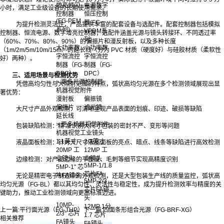
增亮频闪
电源数字
小时，满足工业级设备的长期使用需求。
控制器
恒压控制
(FG-PEM
器(FG-
为提升检测灵活性，产品提供丰富的配套设备与选配件。配套控制器包括模拟
系列)
VPDM系
控制器、恒流电源、数字增亮控制器；选配件涵盖光源与镜头转接环、不同透过率
列)
（60%、70%、80%、90%）的偏振片和漫反射板，以及多种长度
大功率数
小功率数
（1m/2m/5m/10m/15m）的延长线（分为 PVC 材质（硬度好）与硅胶材质（柔软性
字恒流控
字恒流控
好）两种）。
制器（FG-
制器（FG-
DPC）
DPC）
三、适用场景与检测优势
> 更多光源控制器
凭借高均匀性与大照射范围的特点，弧状高均匀光源在多个检测领域展现出显
机器视觉附件
著优势：
漫射板
偏振镜
偏振片
滤光镜
大尺寸产品外观检测：可清晰呈现产品表面的划痕、印迹、破损等缺陷
延长线
> 更多机器视觉附件
包装缺陷检测：精 准识别大尺寸包装的密封不严、变形等问题
机器视觉工业镜头
1.1英寸
2/3英寸
液晶面板检测：针对大尺寸液晶面板的亮点、暗点、线条等缺陷进行高效检测
20MP 工
12MP 工
业镜头
业镜头
边缘检测：对产品边缘的平整度、毛刺等细节实现高精度识别
5MP-1/1.8
5MP-1" 芯
芯片FA
片FA镜头
无论是精密电子制造中的外观检测，还是大型包装生产线的质量监控，弧状高
5MP-2/3
均匀光源（FG-BL）都以其均匀性、灵活性与稳定性，成为提升检测效率与精度的关
芯片FA镜
键助力，推动工业检测领域向更高标准迈进。‍
头
10MP-
12MP 1分
上一篇:
平行面光源（FG-THP）
下一篇:
四面条形组合光源（FG-BRF-XG）
2/3" 芯片
1.7 芯片
相关推荐
FA镜头
FA镜头