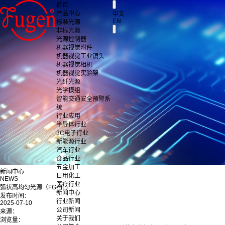
首页
产品中心
中文
EN
标准光源
非标光源
光源控制器
机器视觉附件
机器视觉工业镜头
机器视觉相机
机器视觉实验架
光纤光源
光学模组
智能交通安全预警系
统
行业应用
半导体行业
3C电子行业
新能源行业
汽车行业
食品行业
五金加工
新闻中心
日用化工
NEWS
医疗行业
弧状高均匀光源（FG-BL)
新闻中心
发布时间：
行业新闻
2025-07-10
公司新闻
来源：
关于我们
浏览量：