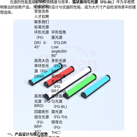
公司简介
光源的性能直接影响检测精度与效率，
弧状高均匀光源（FG-BL）
作为孚根照
企业文化
明推出的创新产品，凭借独特的设计与优越的性能，成为大尺寸产品检测场景中的理
荣誉资质
想选择。
人才招聘
联系我们
标准光源
环形光源
环形低角
（FG-
度光源
DR）0-
（FG-DR
45°
Low
angle)60-
90°
高亮大功
条形光源
率环形光
（FG-BR-
源（FG-
XG）
DRH）
高均匀条
形光源
（FG-
BRT-XG)
高亮条形
弧状高均
光源（FG-
匀光源
BRD)
（FG-BL)
四面条形
面光源
组合光源
（FG-TH)
（FG-
侧背光
BRF-
（FG-
XG）
THC）
一、产品设计与核心优势