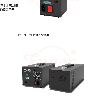
方向照射被测物
面的细微不平
数字恒压增亮频闪控制器