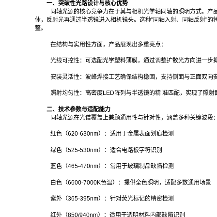
一、突破性光路设计与核心优势
同轴光源的核心竞争力在于其与相机光学轴同轴的照明方式。产品
体，反射光再通过半透镜进入相机镜头。这种"同轴入射、同轴反射"
整。
在结构与实用性方面，产品展现出多重亮点：
光线可控性：可选配光学塑料薄膜，通过调整扩散光方向进一步
安装灵活性：波峰焊接工艺确保结构稳固，支持侧面与正面双向
照射均匀性：高密度LED阵列与半透镜的精 准匹配，实现了照
二、技术参数与适配能力
同轴光源在光谱覆盖上兼顾通用性与针对性，涵盖多种关键波段
红色（620-630nm）：适用于金属表面划痕检测
绿色（525-530nm）：适合电路板字符识别
蓝色（465-470nm）：常用于玻璃制品缺陷检测
白色（6600-7000K色温）：提供全色照明，适配多数通用场景
紫外（365-395nm）：针对荧光标记的精密检测
红外（850/940nm）：适用于透明材料内部缺陷识别