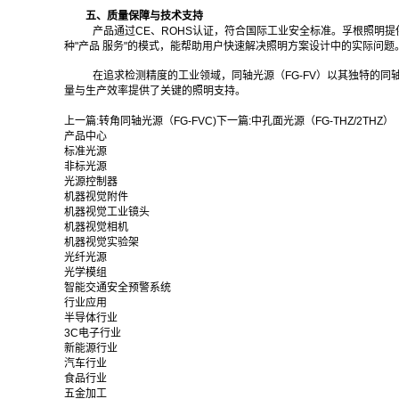
五、质量保障与技术支持
产品通过CE、ROHS认证，符合国际工业安全标准。孚根照明
种"产品 服务"的模式，能帮助用户快速解决照明方案设计中的实际问题
在追求检测精度的工业领域，同轴光源（FG-FV）以其独特的
量与生产效率提供了关键的照明支持。‍
上一篇:
转角同轴光源（FG-FVC)
下一篇:
中孔面光源（FG-THZ/2THZ）
产品中心
标准光源
非标光源
光源控制器
机器视觉附件
机器视觉工业镜头
机器视觉相机
机器视觉实验架
光纤光源
光学模组
智能交通安全预警系统
行业应用
半导体行业
3C电子行业
新能源行业
汽车行业
食品行业
五金加工