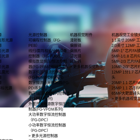
源
光源控制器
机器视觉附件
机器视觉工业镜
方形光源
可编程控制器（FG-
漫射板
1.1英寸 20MP
源
PEB）
偏振镜
2/3英寸 12MP
形光源
线扫/面阵相机分时成像
偏振片
5MP-1" 芯片FA
形光源
控制器（FG-PDGS）
滤光镜
5MP-1/1.8 芯片F
源
模拟数显恒压/恒流控制
延长线
5MP-2/3 芯片F
影光源
器(FG-PRM/PRMI系列)
> 更多机器视觉附件
10MP-2/3" 芯
孔面光
数字恒压/恒流控制器
12MP 1分1.7 
源
(FG-PDM/PDMI系列)
头
源
数字恒流点光控制器(FG-
20MP 1.1 芯片
非标光源
PDI系列)
25MP 1.1 芯片
数字恒压增亮频闪控制器
65MP大靶面镜
(FG-PEM系列)
> 更多机器视觉
外置开关电源数字恒压控
制器(FG-VPDM系列)
大功率数字恒流控制器
（FG-DPC）
小功率数字恒流控制器
（FG-DPC）
> 更多光源控制器