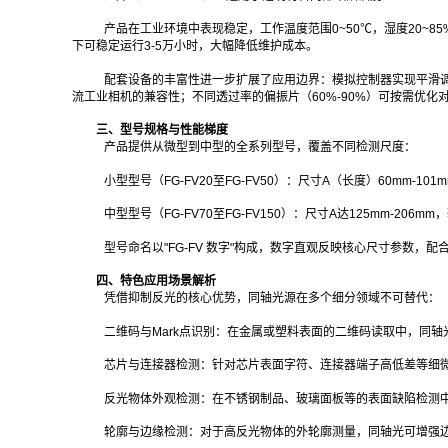
产品在工业环境中表现稳定，工作温度范围0~50℃，湿度20~
下可稳定运行3-5万小时，大幅降低维护成本。
配套设备的丰富性进一步扩展了应用边界：模拟控制器实现平滑
流工业相机的兼容性；不同透过率的偏振片（60%-90%）可按需优化对
三、型号规格与性能梯度
产品提供从微型到中型的全系列型号，覆盖不同检测尺度：
小型型号（FG-FV20至FG-FV50）：尺寸A（长度）60mm-1
中型型号（FG-FV70至FG-FV150）：尺寸A达125mm-20
型号命名以"FG-FV 数字"构成，数字直观反映核心尺寸参数，配合颜
四、特色应用场景解析
凭借抑制反光的核心优势，同轴光源在多个细分领域不可替代：
二维码与Mark点识别：在金属或塑料表面的二维码读取中，同轴
芯片与连接器检测：针对芯片表面字符、连接器端子高低差等细
反光物体外观检测：在不锈钢制品、玻璃面板等的表面缺陷检测中
轮廓与边缘检测：对于高反光物体的外轮廓测量，同轴光可增强边