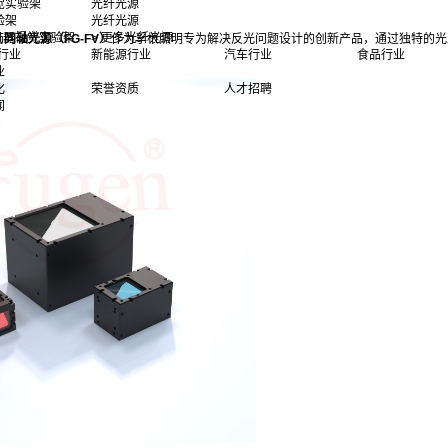
觉实验架
光纤光源
验架
光纤光源
多机器视觉实验架
> 更多光纤光源
而
同轴光源（FG-FV）
作为孚根照明专为解决反光问题设计的创新产品，通过独特的光
行业
新能源行业
汽车行业
食品行业
。
业
化
荣誉资质
人才招聘
闻