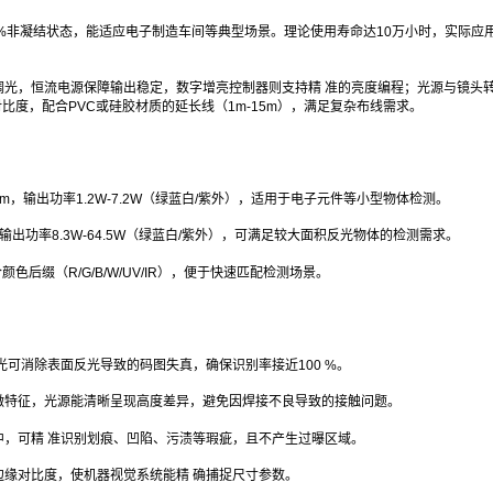
85%非凝结状态，能适应电子制造车间等典型场景。理论使用寿命达10万小时，实际应
调光，恒流电源保障输出稳定，数字增亮控制器则支持精 准的亮度编程；光源与镜头
比度，配合PVC或硅胶材质的延长线（1m-15m），满足复杂布线需求。
01mm，输出功率1.2W-7.2W（绿蓝白/紫外），适用于电子元件等小型物体检测。
6mm，输出功率8.3W-64.5W（绿蓝白/紫外），可满足较大面积反光物体的检测需求。
色后缀（R/G/B/W/UV/IR），便于快速匹配检测场景。
光可消除表面反光导致的码图失真，确保识别率接近100 %。
微特征，光源能清晰呈现高度差异，避免因焊接不良导致的接触问题。
，可精 准识别划痕、凹陷、污渍等瑕疵，且不产生过曝区域。
缘对比度，使机器视觉系统能精 确捕捉尺寸参数。