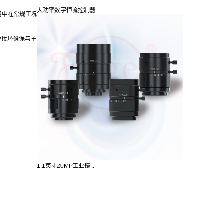
大功率数字恒流控制器
用中在常规工况
转接环确保与主
1.1英寸20MP工业镜...