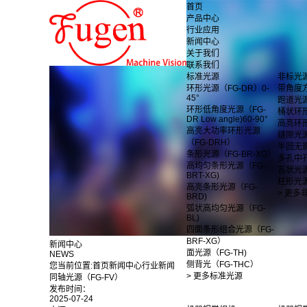
首页
产品中心
行业应用
新闻中心
关于我们
联系我们
标准光源
非标光
环形光源（FG-DR）0-
带角度
45°
跑道光
环形低角度光源（FG-
桶状环
DR Low angle)60-90°
高亮环
高亮大功率环形光源
缝隙光
（FG-DRH）
半圆无
条形光源（FG-BR-XG）
多孔中
高均匀条形光源（FG-
瓦状光
BRT-XG)
柱形光
高亮条形光源（FG-
> 更多
BRD)
弧状高均匀光源（FG-
BL)
四面条形组合光源（FG-
BRF-XG）
新闻中心
面光源（FG-TH)
NEWS
侧背光（FG-THC）
您当前位置:
首页
新闻中心
行业新闻
> 更多标准光源
同轴光源（FG-FV）
发布时间：
2025-07-24