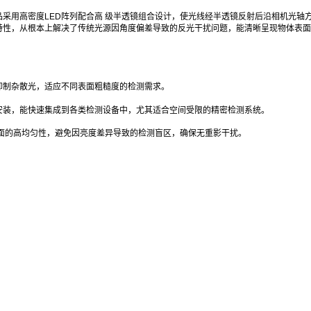
采用高密度LED阵列配合高 级半透镜组合设计，使光线经半透镜反射后沿相机光轴
的特性，从根本上解决了传统光源因角度偏差导致的反光干扰问题，能清晰呈现物体表
抑制杂散光，适应不同表面粗糙度的检测需求。
安装，能快速集成到各类检测设备中，尤其适合空间受限的精密检测系统。
射面的高均匀性，避免因亮度差异导致的检测盲区，确保无重影干扰。
：