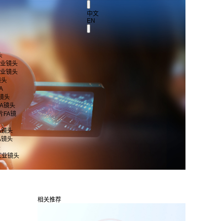
中文
EN
头
 工业镜头
 工业镜头
镜头
A
A镜头
片FA镜头
芯片FA镜
FA镜头
FA镜头
头
工业镜头
相关推荐