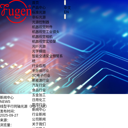
首页
产品中心
中文
EN
标准光源
非标光源
光源控制器
机器视觉附件
机器视觉工业镜头
机器视觉相机
机器视觉实验架
光纤光源
光学模组
智能交通安全预警系
统
行业应用
半导体行业
3C电子行业
新能源行业
汽车行业
食品行业
五金加工
新闻中心
日用化工
NEWS
医疗行业
线型平行同轴光源（FG-TLNK）
新闻中心
发布时间：
行业新闻
2025-09-27
公司新闻
来源：
关于我们
浏览量：