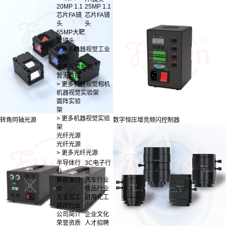
20MP 1.1
25MP 1.1
芯片FA镜
芯片FA镜
头
头
65MP大靶
面镜头
> 更多机器视觉工业
镜头
机器视觉相机
暂无数据
> 更多机器视觉相机
机器视觉实验架
面阵实验
架
> 更多机器视觉实验
转角同轴光源
数字恒压增亮频闪控制器
架
光纤光源
光纤光源
> 更多光纤光源
半导体行
3C电子行
业
业
新能源行
汽车行业
业
食品行业
五金加工
日用化工
医疗行业
公司简介
企业文化
荣誉资质
人才招聘