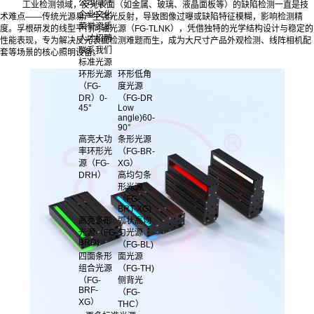
公司简介
工业检测领域，反光表面（如金属、玻璃、液晶面板等）的缺陷检测一直是技
企业文化
术难点——传统光源易产生强光反射，导致图像过曝或缺陷特征模糊，影响检测精
荣誉资质
度。孚根研发的线型平行同轴光源（FG-TLNK），凭借独特的光学结构设计与稳定的
人才招聘
性能表现，专为解决反光表面检测难题而生，成为大尺寸产品外观检测、线阵相机配
联系我们
套等场景的核心照明设备。
标准光源
环形光源
环形低角
（FG-
度光源
DR）0-
（FG-DR
45°
Low
angle)60-
90°
高亮大功
条形光源
率环形光
（FG-BR-
源（FG-
XG）
DRH）
高均匀条
形光源
（FG-
BRT-XG)
高亮条形
弧状高均
光源（FG-
匀光源
BRD)
（FG-BL)
四面条形
面光源
组合光源
（FG-TH)
（FG-
侧背光
BRF-
（FG-
XG）
THC）