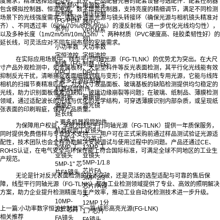
度需求，精准选择适配型号。此外，产品配备完善的配套设备与选配件：配套控制器
增亮频闪
电源数字
包含模拟控制器、恒流电源、数字增亮控制器，支持亮度的精细调节，满足不同检测
控制器
恒压控制
场景下的光线强度需求；选配件涵盖光源与镜头转接环（确保光源与相机镜头精准对
(FG-PEM
器(FG-
齐）、不同透过率（60%/70%/80%/90%）的漫反射板（进一步优化光线均匀性），
系列)
VPDM系
以及多种长度（1m/2m/5m/10m/15m）、两种材质（PVC硬度高、硅胶柔韧性好）的
列)
延长线，可灵活应对不同车间布局的安装需求。
小功率数
大功率数
字恒流控
字恒流控
在实际应用场景中，线型平行同轴光源（FG-TLNK）的优势尤为突出。在大尺
制器（FG-
制器（FG-
寸产品外观检测中，如金属板材、大型塑料件等反光表面检测，其平行化光线能有效
DPC）
DPC）
抑制反光干扰，清晰捕捉表面细微划痕与变形；作为线阵相机专用光源，它能与线阵
> 更多光源控制器
相机的扫描节奏精准匹配，为大尺寸液晶面板、玻璃基板的缺陷检测提供均匀稳定的
机器视觉附件
光线，助力识别面板像素点缺陷、玻璃边缘崩裂等问题；在玻璃、纸制品、薄膜检测
漫射板
偏振镜
领域，通过适配波长的光线与优化的光学结构，可穿透薄膜识别内部杂质，或呈现纸
偏振片
滤光镜
张表面的印刷瑕疵，保障产品质量。
延长线
> 更多机器视觉附件
为保障用户权益，孚根为线型平行同轴光源（FG-TLNK）提供一年质保服务，
机器视觉工业镜头
同时提供免费借样与专业技术支持——用户可在正式采购前通过样品测试验证光源适
1.1英寸
2/3英寸
配性，技术团队也会全程协助解决安装调试与使用过程中的问题。产品还通过CE、
20MP 工
12MP 工
ROHS认证，在电气安全与环保性能上符合国际标准，可满足全球不同地区的工业生
业镜头
业镜头
产规范。
5MP-1/1.8
5MP-1" 芯
芯片FA
片FA镜头
无论是针对反光表面检测的技术突破，还是灵活的选型适配与可靠的售后保
5MP-2/3
障，线型平行同轴光源（FG-TLNK）都为工业检测领域提供了专业、高效的照明解决
芯片FA镜
方案，助力企业提升检测精度与生产效率，推动工业自动化检测技术进一步升级。‍
头
10MP-
12MP 1分
上一篇:
小功率数字恒流控制器
下一篇:
线形高亮光源(FG-LNK)
2/3" 芯片
1.7 芯片
相关推荐
FA镜头
FA镜头