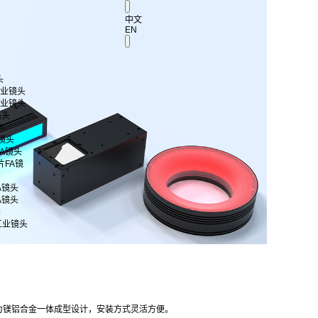
中文
EN
头
 工业镜头
 工业镜头
镜头
A
A镜头
片FA镜头
芯片FA镜
FA镜头
FA镜头
头
工业镜头
为镁铝合金一体成型设计，安装方式灵活方便。