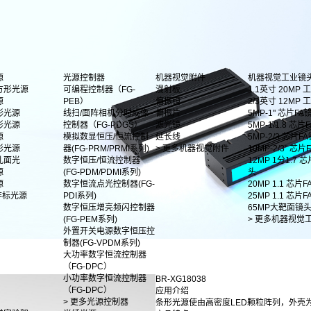
源
光源控制器
机器视觉附件
机器视觉工业镜
方形光源
可编程控制器（FG-
漫射板
1.1英寸 20MP
源
PEB）
偏振镜
2/3英寸 12MP
形光源
线扫/面阵相机分时成像
偏振片
5MP-1" 芯片FA
形光源
控制器（FG-PDGS）
滤光镜
5MP-1/1.8 芯片F
源
模拟数显恒压/恒流控制
延长线
5MP-2/3 芯片F
影光源
器(FG-PRM/PRMI系列)
> 更多机器视觉附件
10MP-2/3" 芯
孔面光
数字恒压/恒流控制器
12MP 1分1.7 
源
(FG-PDM/PDMI系列)
头
源
数字恒流点光控制器(FG-
20MP 1.1 芯片
非标光源
PDI系列)
25MP 1.1 芯片
数字恒压增亮频闪控制器
65MP大靶面镜
(FG-PEM系列)
> 更多机器视觉
外置开关电源数字恒压控
制器(FG-VPDM系列)
大功率数字恒流控制器
（FG-DPC）
小功率数字恒流控制器
BR-XG18038
（FG-DPC）
应用介绍
> 更多光源控制器
条形光源使由高密度LED颗粒阵列，外壳