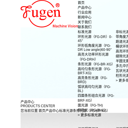
首页
产品中心
行业应用
新闻中心
关于我们
联系我们
标准光源
非标光
环形光源（FG-DR）0-
带角度
45°
跑道光
环形低角度光源（FG-
桶状环
DR Low angle)60-90°
高亮环
高亮大功率环形光源
缝隙光
（FG-DRH）
半圆无
条形光源（FG-BR-XG）
多孔中
高均匀条形光源（FG-
瓦状光
BRT-XG)
柱形光
高亮条形光源（FG-
> 更多
BRD)
弧状高均匀光源（FG-
BL)
四面条形组合光源（FG-
BRF-XG）
产品中心
面光源（FG-TH)
PRODUCTS CENTER
侧背光（FG-THC）
您当前位置:
首页
产品中心
标准光源
条形光源（FG-BR-XG）
> 更多标准光源