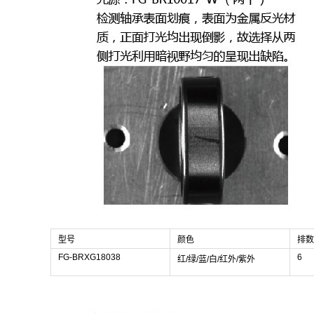
型号
颜色
排数
FG-BRXG18038
6
红/绿/蓝/白/红外/紫外