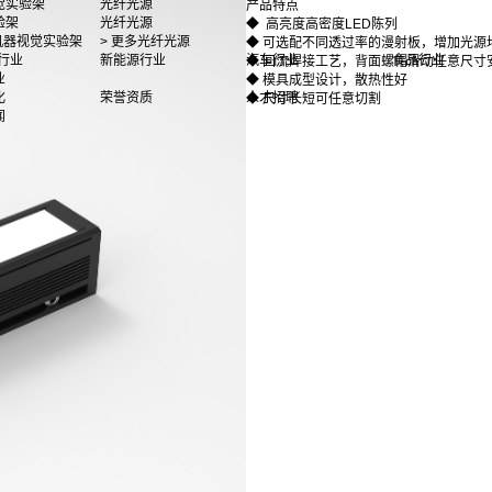
觉实验架
光纤光源
产品特点
验架
光纤光源
◆ 高亮度高密度LED陈列
多机器视觉实验架
> 更多光纤光源
◆ 可选配不同透过率的漫射板，增加光源
行业
新能源行业
汽车行业
食品行业
◆ 回流焊接工艺，背面螺帽滑动任意尺寸
业
◆ 模具成型设计，散热性好
化
荣誉资质
人才招聘
◆ 尺寸长短可任意切割
闻