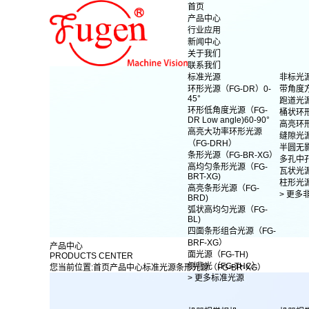
首页
产品中心
行业应用
新闻中心
关于我们
联系我们
标准光源
非标光
环形光源（FG-DR）0-
带角度
45°
跑道光
环形低角度光源（FG-
桶状环
DR Low angle)60-90°
高亮环
高亮大功率环形光源
缝隙光
（FG-DRH）
半圆无
条形光源（FG-BR-XG）
多孔中
高均匀条形光源（FG-
瓦状光
BRT-XG)
柱形光
高亮条形光源（FG-
> 更多
BRD)
弧状高均匀光源（FG-
BL)
四面条形组合光源（FG-
BRF-XG）
产品中心
面光源（FG-TH)
PRODUCTS CENTER
侧背光（FG-THC）
您当前位置:
首页
产品中心
标准光源
条形光源（FG-BR-XG）
> 更多标准光源