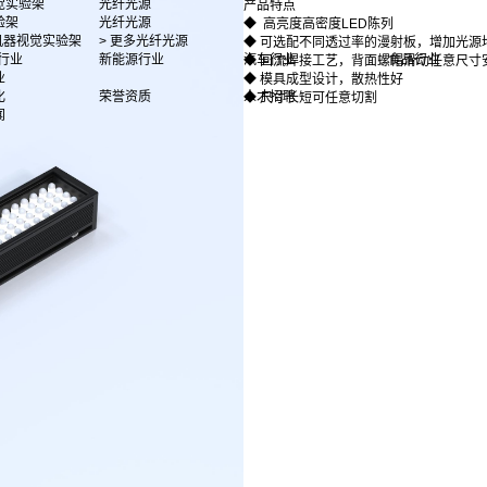
觉实验架
光纤光源
产品特点
验架
光纤光源
◆ 高亮度高密度LED陈列
多机器视觉实验架
> 更多光纤光源
◆ 可选配不同透过率的漫射板，增加光源
行业
新能源行业
汽车行业
食品行业
◆ 回流焊接工艺，背面螺帽滑动任意尺寸
业
◆ 模具成型设计，散热性好
化
荣誉资质
人才招聘
◆ 尺寸长短可任意切割
闻