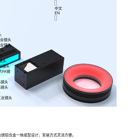
中文
EN
头
 工业镜头
 工业镜头
镜头
A
A镜头
片FA镜头
芯片FA镜
FA镜头
FA镜头
头
工业镜头
为镁铝合金一体成型设计，安装方式灵活方便。