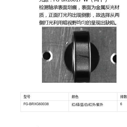
型号
颜色
排数
FG-BRXG60038
6
红/绿/蓝/白/红外/紫外