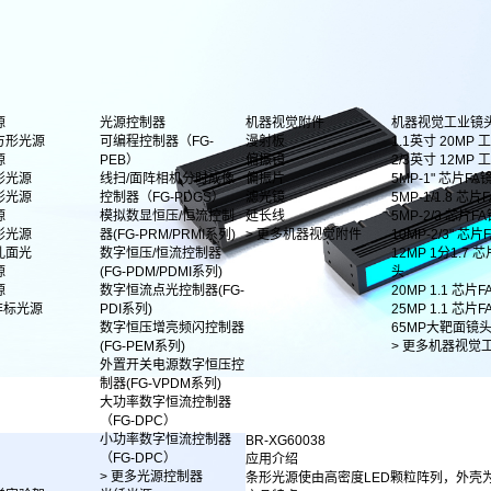
源
光源控制器
机器视觉附件
机器视觉工业镜
方形光源
可编程控制器（FG-
漫射板
1.1英寸 20MP
源
PEB）
偏振镜
2/3英寸 12MP
形光源
线扫/面阵相机分时成像
偏振片
5MP-1" 芯片FA
形光源
控制器（FG-PDGS）
滤光镜
5MP-1/1.8 芯片F
源
模拟数显恒压/恒流控制
延长线
5MP-2/3 芯片F
影光源
器(FG-PRM/PRMI系列)
> 更多机器视觉附件
10MP-2/3" 芯
孔面光
数字恒压/恒流控制器
12MP 1分1.7 
源
(FG-PDM/PDMI系列)
头
源
数字恒流点光控制器(FG-
20MP 1.1 芯片
非标光源
PDI系列)
25MP 1.1 芯片
数字恒压增亮频闪控制器
65MP大靶面镜
(FG-PEM系列)
> 更多机器视觉
外置开关电源数字恒压控
制器(FG-VPDM系列)
大功率数字恒流控制器
（FG-DPC）
小功率数字恒流控制器
BR-XG60038
（FG-DPC）
应用介绍
> 更多光源控制器
条形光源使由高密度LED颗粒阵列，外壳