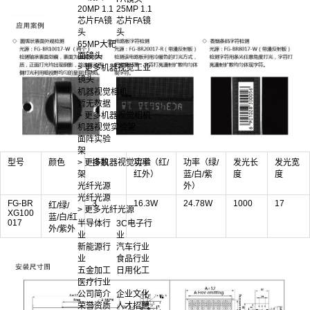
20MP 1.1
25MP 1.1
芯片FA镜
芯片FA镜
头
头
65MP大靶
面镜头
> 更多机器视觉工业
镜头
机器视觉相机
暂无数据
> 更多机器视觉相机
机器视觉实验架
面阵实验
架
> 更多机器视觉实验
型号
颜色
排数
功率（红/
功率（绿/
发光长
发光宽
架
红外）
蓝/白/紫
度
度
光纤光源
外）
光纤光源
FG-BR
3
16.3W
24.78W
1000
17
红/绿/
> 更多光纤光源
XG100
蓝/白/红
017
半导体行
3C电子行
外/紫外
业
业
新能源行
汽车行业
业
食品行业
五金加工
日用化工
医疗行业
公司简介
企业文化
荣誉资质
人才招聘