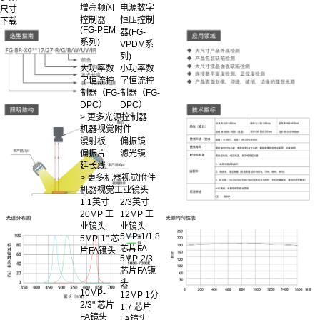
增亮频闪
电源数字
尺寸
控制器
恒压控制
下载
(FG-PEM
器(FG-
系列)
VPDM系
列)
大功率数
小功率数
字恒流控
字恒流控
制器（FG-
制器（FG-
DPC）
DPC）
> 更多光源控制器
机器视觉附件
漫射板
偏振镜
偏振片
滤光镜
延长线
> 更多机器视觉附件
机器视觉工业镜头
1.1英寸
2/3英寸
20MP 工
12MP 工
业镜头
业镜头
5MP-1/1.8
5MP-1" 芯
芯片FA
片FA镜头
5MP-2/3
芯片FA镜
头
10MP-
12MP 1分
2/3" 芯片
1.7 芯片
FA镜头
FA镜头