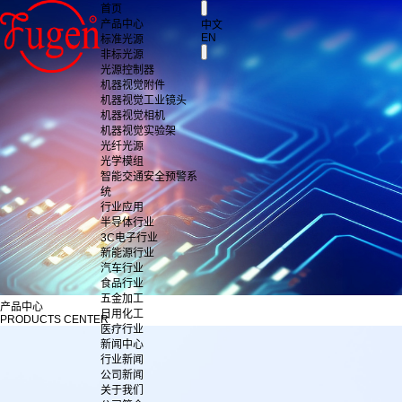
首页
产品中心
中文
EN
标准光源
非标光源
光源控制器
机器视觉附件
机器视觉工业镜头
机器视觉相机
机器视觉实验架
光纤光源
光学模组
智能交通安全预警系
统
行业应用
半导体行业
3C电子行业
新能源行业
汽车行业
食品行业
五金加工
产品中心
日用化工
PRODUCTS CENTER
医疗行业
新闻中心
行业新闻
公司新闻
关于我们