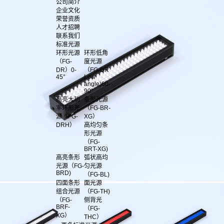
公司简介
企业文化
荣誉资质
人才招聘
联系我们
标准光源
环形光源
环形低角
（FG-
度光源
DR）0-
（FG-DR
45°
Low
angle)60-
90°
高亮大功
条形光源
率环形光
（FG-BR-
源（FG-
XG）
DRH）
高均匀条
形光源
（FG-
BRT-XG)
高亮条形
弧状高均
光源（FG-
匀光源
BRD)
（FG-BL)
四面条形
面光源
组合光源
（FG-TH)
（FG-
侧背光
BRF-
（FG-
XG）
THC）