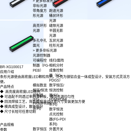
> 更多标准光源
非标光源
带角度方
跑道光源
形光源
桶状环形
光源
高亮环形
缝隙光源
光源
半圆无影
光源
多孔中孔
瓦状光源
面光
柱形光源
> 更多非标光源
光源控制器
可编程控
线扫/面阵
制器（FG-
相机分时
BR-XG100017
PEB）
成像控制
应用介绍
器（FG-
条形光源使由高密度LED颗粒阵列，外壳为镁铝合金一体成型设计，安装方式灵活方
PDGS）
便。
模拟数显
数字恒压/
产品特点
恒压/恒流
恒流控制
◆ 高亮度高密度LED陈列
控制器
器(FG-
◆ 可选配不同透过率的漫射板，增加光源均匀性
(FG-
PDM/PDMI
◆ 回流焊接工艺，背面螺帽滑动任意尺寸安装更加方便
PRM/PRMI
系列)
◆ 模具成型设计，散热性好
系列)
数字恒流
◆ 尺寸长短可任意切割
点光控制
器(FG-PDI
系列)
产品规格
数字恒压
外置开关
参数