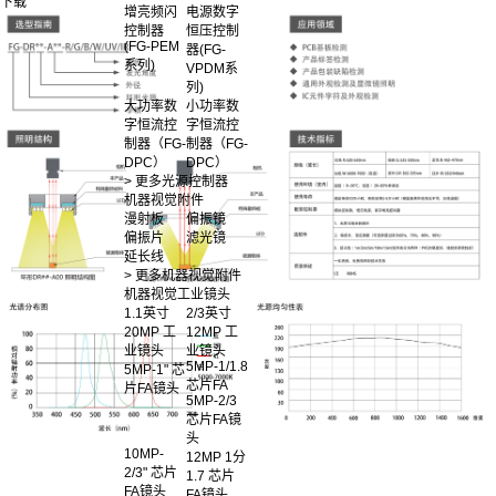
下载
增亮频闪
电源数字
控制器
恒压控制
(FG-PEM
器(FG-
系列)
VPDM系
列)
大功率数
小功率数
字恒流控
字恒流控
制器（FG-
制器（FG-
DPC）
DPC）
> 更多光源控制器
机器视觉附件
漫射板
偏振镜
偏振片
滤光镜
延长线
> 更多机器视觉附件
机器视觉工业镜头
1.1英寸
2/3英寸
20MP 工
12MP 工
业镜头
业镜头
5MP-1/1.8
5MP-1" 芯
芯片FA
片FA镜头
5MP-2/3
芯片FA镜
头
10MP-
12MP 1分
2/3" 芯片
1.7 芯片
FA镜头
FA镜头