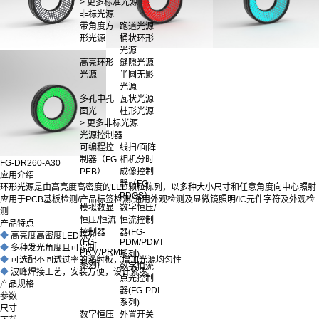
> 更多标准光源
非标光源
带角度方
跑道光源
形光源
桶状环形
光源
高亮环形
缝隙光源
光源
半圆无影
光源
多孔中孔
瓦状光源
面光
柱形光源
> 更多非标光源
光源控制器
可编程控
线扫/面阵
制器（FG-
相机分时
FG-DR260-A30
PEB）
成像控制
应用介绍
器（FG-
环形光源是由高亮度高密度的LED颗粒陈列，以多种大小尺寸和任意角度向中心照射
PDGS）
应用于PCB基板检测/产品标签检测/通用外观检测及显微镜照明/IC元件字符及外观检
模拟数显
数字恒压/
测
恒压/恒流
恒流控制
产品特点
控制器
器(FG-
◆
高亮度高密度LED陈列
(FG-
PDM/PDMI
◆
多种发光角度且可定制
PRM/PRMI
系列)
◆
可选配不同透过率的漫射板，增加光源均匀性
系列)
数字恒流
◆
波峰焊接工艺，安装方便，设计紧凑
点光控制
产品规格
器(FG-PDI
参数
系列)
尺寸
数字恒压
外置开关