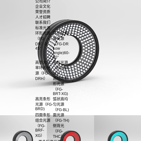
公司简介
企业文化
荣誉资质
人才招聘
联系我们
标准光源
环形光源
环形低角
（FG-
度光源
DR）0-
（FG-DR
45°
Low
angle)60-
90°
高亮大功
条形光源
率环形光
（FG-BR-
源（FG-
XG）
DRH）
高均匀条
形光源
（FG-
BRT-XG)
高亮条形
弧状高均
光源（FG-
匀光源
BRD)
（FG-BL)
四面条形
面光源
组合光源
（FG-TH)
（FG-
侧背光
BRF-
（FG-
XG）
THC）