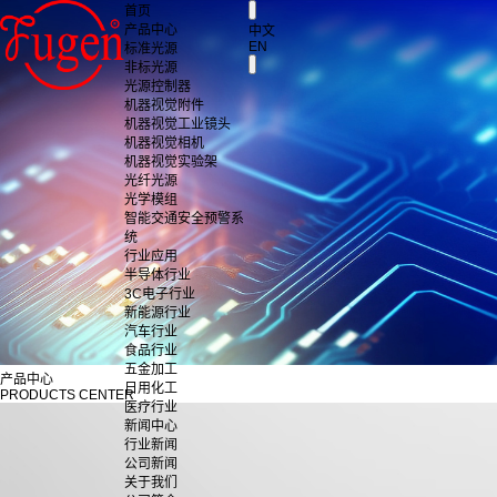
首页
产品中心
中文
EN
标准光源
非标光源
光源控制器
机器视觉附件
机器视觉工业镜头
机器视觉相机
机器视觉实验架
光纤光源
光学模组
智能交通安全预警系
统
行业应用
半导体行业
3C电子行业
新能源行业
汽车行业
食品行业
五金加工
产品中心
日用化工
PRODUCTS CENTER
医疗行业
新闻中心
行业新闻
公司新闻
关于我们