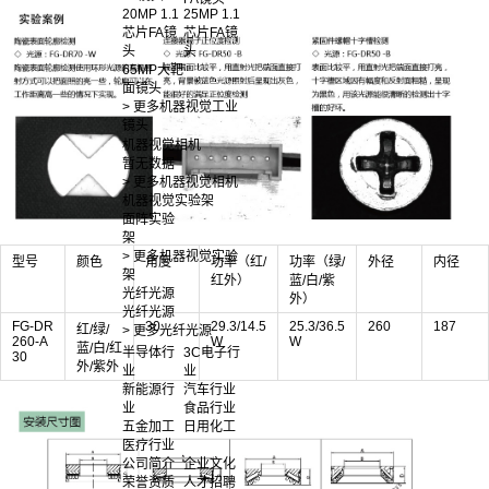
20MP 1.1
25MP 1.1
芯片FA镜
芯片FA镜
头
头
65MP大靶
面镜头
> 更多机器视觉工业
镜头
机器视觉相机
暂无数据
> 更多机器视觉相机
机器视觉实验架
面阵实验
架
> 更多机器视觉实验
型号
颜色
角度
功率（红/
功率（绿/
外径
内径
架
红外）
蓝/白/紫
光纤光源
外）
光纤光源
FG-DR
30
29.3/14.5
25.3/36.5
260
187
红/绿/
> 更多光纤光源
260-A
W
W
蓝/白/红
半导体行
3C电子行
30
外/紫外
业
业
新能源行
汽车行业
业
食品行业
五金加工
日用化工
医疗行业
公司简介
企业文化
荣誉资质
人才招聘