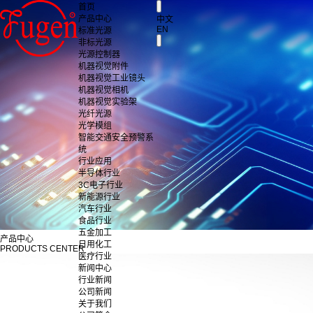
首页
产品中心
中文
EN
标准光源
非标光源
光源控制器
机器视觉附件
机器视觉工业镜头
机器视觉相机
机器视觉实验架
光纤光源
光学模组
智能交通安全预警系
统
行业应用
半导体行业
3C电子行业
新能源行业
汽车行业
食品行业
五金加工
产品中心
日用化工
PRODUCTS CENTER
医疗行业
新闻中心
行业新闻
公司新闻
关于我们