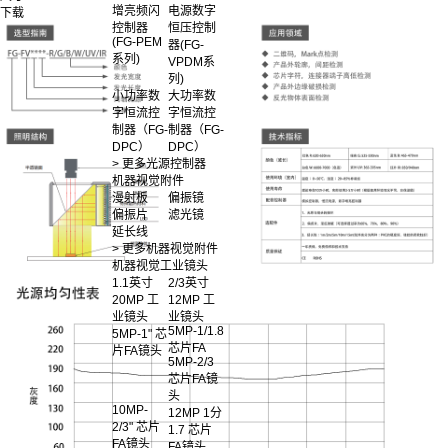
增亮频闪
电源数字
下载
控制器
恒压控制
(FG-PEM
器(FG-
系列)
VPDM系
列)
小功率数
大功率数
字恒流控
字恒流控
制器（FG-
制器（FG-
DPC）
DPC）
> 更多光源控制器
机器视觉附件
漫射板
偏振镜
偏振片
滤光镜
延长线
> 更多机器视觉附件
机器视觉工业镜头
1.1英寸
2/3英寸
20MP 工
12MP 工
业镜头
业镜头
5MP-1/1.8
5MP-1" 芯
芯片FA
片FA镜头
5MP-2/3
芯片FA镜
头
10MP-
12MP 1分
2/3" 芯片
1.7 芯片
FA镜头
FA镜头