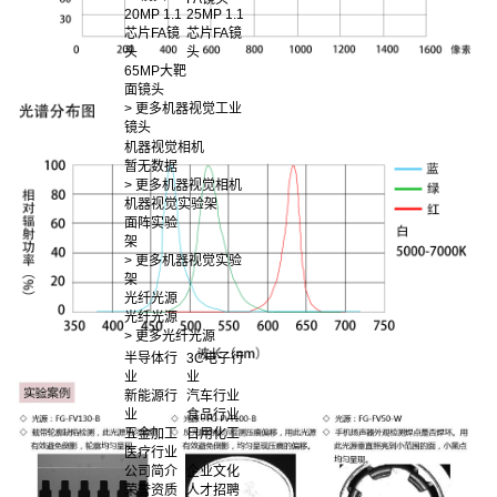
20MP 1.1
25MP 1.1
芯片FA镜
芯片FA镜
头
头
65MP大靶
面镜头
> 更多机器视觉工业
镜头
机器视觉相机
暂无数据
> 更多机器视觉相机
机器视觉实验架
面阵实验
架
> 更多机器视觉实验
架
光纤光源
光纤光源
> 更多光纤光源
半导体行
3C电子行
业
业
新能源行
汽车行业
业
食品行业
五金加工
日用化工
医疗行业
公司简介
企业文化
荣誉资质
人才招聘