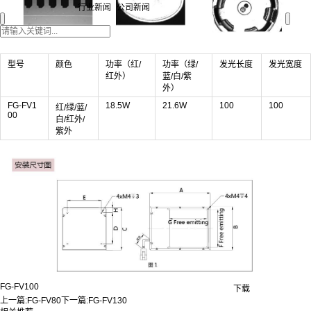
行业新闻
公司新闻
型号
颜色
功率（红/
功率（绿/
发光长度
发光宽度
红外）
蓝/白/紫
外）
FG-FV1
18.5W
21.6W
100
100
红/绿/蓝/
00
白/红外/
紫外
FG-FV100
下载
上一篇:
FG-FV80
下一篇:
FG-FV130