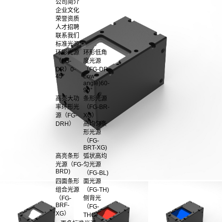
公司简介
企业文化
荣誉资质
人才招聘
联系我们
标准光源
环形光源
环形低角
（FG-
度光源
DR）0-
（FG-DR
45°
Low
angle)60-
90°
高亮大功
条形光源
率环形光
（FG-BR-
源（FG-
XG）
DRH）
高均匀条
形光源
（FG-
BRT-XG)
高亮条形
弧状高均
光源（FG-
匀光源
BRD)
（FG-BL)
四面条形
面光源
组合光源
（FG-TH)
（FG-
侧背光
BRF-
（FG-
XG）
THC）