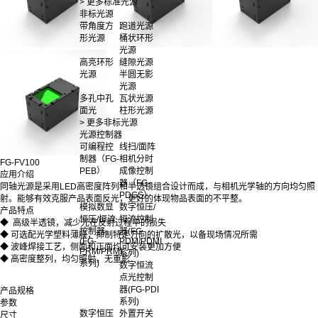
> 更多标准光源
非标光源
带角度方
跑道光源
形光源
桶状环形
光源
高亮环形
缝隙光源
光源
半圆无影
光源
多孔中孔
瓦状光源
面光
柱形光源
> 更多非标光源
光源控制器
可编程控
线扫/面阵
制器（FG-
相机分时
FG-FV100
PEB）
成像控制
应用介绍
器（FG-
同轴光源是采用LED高密度阵列和半透镜组合设计而成，与相机光学轴的方向均匀照
PDGS）
射。能够有效克服产品表面反光，更好的体现物品表面的不平整。
模拟数显
数字恒压/
产品特点
恒压/恒流
恒流控制
◆ 高级半透镜，减少光在反射过程中的损失
控制器
器(FG-
◆ 可选配光学塑料薄膜，抑制特定方向的扩散光，以备现场情况所需
(FG-
PDM/PDMI
◆ 波峰焊接工艺，侧面和正面均可安装更加方便
PRM/PRMI
系列)
◆ 高密度整列，均匀照射，无重影
系列)
数字恒流
点光控制
器(FG-PDI
产品规格
系列)
参数
数字恒压
外置开关
尺寸