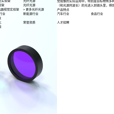
觉实验架
光纤光源
觉成像的实际运用中，特别是目标物有多
验架
光纤光源
（和光源同波长）的光进入到镜头里，得
多机器视觉实验架
> 更多光纤光源
产品特点
行业
新能源行业
汽车行业
食品行业
业
化
荣誉资质
人才招聘
闻