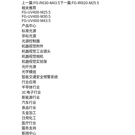
上一篇:
FG-R630-M43.5
下一篇:
FG-IR820-M25.5
相关推荐
FG-UV400-M25.5
FG-UV400-M30.5
FG-UV400-M43.5
产品中心
标准光源
非标光源
光源控制器
机器视觉附件
机器视觉工业镜头
机器视觉相机
机器视觉实验架
光纤光源
光学模组
智能交通安全预警系统
行业应用
半导体行业
3C电子行业
新能源行业
汽车行业
食品行业
五金加工
日用化工
医疗行业
服务支持
新闻中心