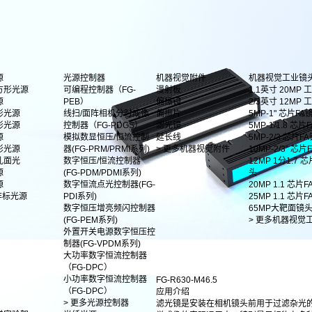
源
光源控制器
机器视觉附件
机器视觉工业镜
方形光源
可编程控制器（FG-
漫射板
1.1英寸 20MP
源
PEB）
偏振镜
2/3英寸 12MP
形光源
线扫/面阵相机分时成像
偏振片
5MP-1" 芯片FA
形光源
控制器（FG-PDGS）
滤光镜
5MP-1/1.8 芯片F
源
模拟数显恒压/恒流控制
延长线
5MP-2/3 芯片F
影光源
器(FG-PRM/PRMI系列)
> 更多机器视觉附件
10MP-2/3" 芯
孔面光
数字恒压/恒流控制器
12MP 1分1.7 
源
(FG-PDM/PDMI系列)
头
源
数字恒流点光控制器(FG-
20MP 1.1 芯片
非标光源
PDI系列)
25MP 1.1 芯片
数字恒压增亮频闪控制器
65MP大靶面镜
(FG-PEM系列)
> 更多机器视觉
外置开关电源数字恒压控
制器(FG-VPDM系列)
大功率数字恒流控制器
（FG-DPC）
小功率数字恒流控制器
FG-R630-M46.5
（FG-DPC）
应用介绍
> 更多光源控制器
滤光镜是安装在相机镜头前用于过滤杂光