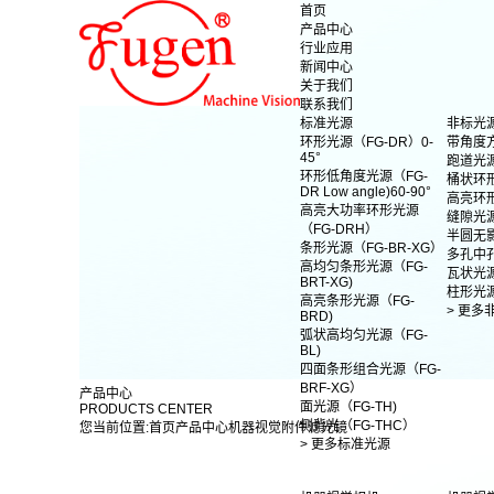
首页
产品中心
行业应用
新闻中心
关于我们
联系我们
标准光源
非标光
环形光源（FG-DR）0-
带角度
45°
跑道光
环形低角度光源（FG-
桶状环
DR Low angle)60-90°
高亮环
高亮大功率环形光源
缝隙光
（FG-DRH）
半圆无
条形光源（FG-BR-XG）
多孔中
高均匀条形光源（FG-
瓦状光
BRT-XG)
柱形光
高亮条形光源（FG-
> 更多
BRD)
弧状高均匀光源（FG-
BL)
四面条形组合光源（FG-
BRF-XG）
产品中心
面光源（FG-TH)
PRODUCTS CENTER
侧背光（FG-THC）
您当前位置:
首页
产品中心
机器视觉附件
滤光镜
> 更多标准光源