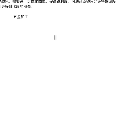
种颜色，需要进一步优化图像，提高锐利度，可通过滤镜只允许特殊波段
到更好对比度的图像。
五金加工