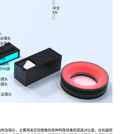
中文
EN
头
 工业镜头
 工业镜头
镜头
A
A镜头
片FA镜头
芯片FA镜
FA镜头
FA镜头
头
工业镜头
的附加镜头，主要用来实现图像的各种特殊效果和提高对比度。在机器视