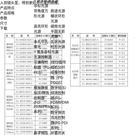
> 更多标准光源
入到镜头里，得到更好对比度的图像。
非标光源
产品特点
带角度方
跑道光源
产品规格
形光源
桶状环形
参数
光源
尺寸
高亮环形
缝隙光源
下载
光源
半圆无影
光源
多孔中孔
瓦状光源
面光
柱形光源
> 更多非标光源
光源控制器
可编程控
线扫/面阵
制器（FG-
相机分时
PEB）
成像控制
器（FG-
PDGS）
模拟数显
数字恒压/
恒压/恒流
恒流控制
控制器
器(FG-
(FG-
PDM/PDMI
PRM/PRMI
系列)
系列)
数字恒流
点光控制
器(FG-PDI
系列)
数字恒压
外置开关