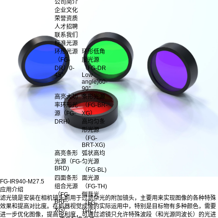
公司简介
企业文化
荣誉资质
人才招聘
联系我们
标准光源
环形光源
环形低角
（FG-
度光源
DR）0-
（FG-DR
45°
Low
angle)60-
90°
高亮大功
条形光源
率环形光
（FG-BR-
源（FG-
XG）
DRH）
高均匀条
形光源
（FG-
BRT-XG)
高亮条形
弧状高均
光源（FG-
匀光源
BRD)
（FG-BL)
四面条形
面光源
FG-IR940-M27.5
组合光源
（FG-TH)
应用介绍
（FG-
侧背光
滤光镜是安装在相机镜头前用于过滤杂光的附加镜头，主要用来实现图像的各种特殊
BRF-
（FG-
效果和提高对比度。在机器视觉成像的实际运用中，特别是目标物有多种颜色，需要
XG）
THC）
进一步优化图像，提高锐利度，可通过滤镜只允许特殊波段（和光源同波长）的光进