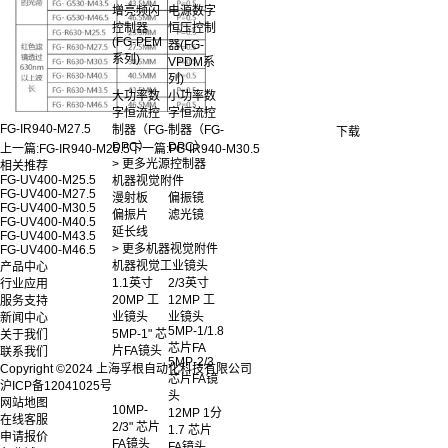
增亮频闪
电源数字
控制器
恒压控制
(FG-PEM
器(FG-
系列)
VPDM系
列)
大功率数
小功率数
字恒流控
字恒流控
FG-IR940-M27.5
制器（FG-
制器（FG-
下载
DPC）
DPC）
上一篇:
FG-IR940-M25.5
下一篇:
FG-IR940-M30.5
> 更多光源控制器
相关推荐
FG-UV400-M25.5
机器视觉附件
FG-UV400-M27.5
漫射板
偏振镜
FG-UV400-M30.5
偏振片
滤光镜
FG-UV400-M40.5
延长线
FG-UV400-M43.5
> 更多机器视觉附件
FG-UV400-M46.5
机器视觉工业镜头
产品中心
1.1英寸
2/3英寸
行业应用
20MP 工
12MP 工
服务支持
业镜头
业镜头
新闻中心
5MP-1/1.8
5MP-1" 芯
关于我们
芯片FA
片FA镜头
联系我们
5MP-2/3
Copyright ©2024 上海孚根自动化科技有限公司
芯片FA镜
沪ICP备12041025号
头
网站地图
10MP-
12MP 1分
在线客服
2/3" 芯片
1.7 芯片
申请报价
FA镜头
FA镜头