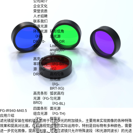
公司简介
企业文化
荣誉资质
人才招聘
联系我们
标准光源
环形光源
环形低角
（FG-
度光源
DR）0-
（FG-DR
45°
Low
angle)60-
90°
高亮大功
条形光源
率环形光
（FG-BR-
源（FG-
XG）
DRH）
高均匀条
形光源
（FG-
BRT-XG)
高亮条形
弧状高均
光源（FG-
匀光源
BRD)
（FG-BL)
四面条形
面光源
FG-IR940-M40.5
组合光源
（FG-TH)
应用介绍
（FG-
侧背光
滤光镜是安装在相机镜头前用于过滤杂光的附加镜头，主要用来实现图像的各种特殊
BRF-
（FG-
效果和提高对比度。在机器视觉成像的实际运用中，特别是目标物有多种颜色，需要
XG）
THC）
进一步优化图像，提高锐利度，可通过滤镜只允许特殊波段（和光源同波长）的光进