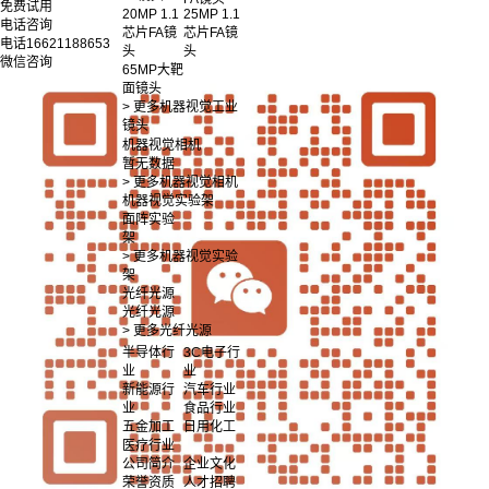
免费试用
20MP 1.1
25MP 1.1
电话咨询
芯片FA镜
芯片FA镜
电话
16621188653
头
头
微信咨询
65MP大靶
面镜头
> 更多机器视觉工业
镜头
机器视觉相机
暂无数据
> 更多机器视觉相机
机器视觉实验架
面阵实验
架
> 更多机器视觉实验
架
光纤光源
光纤光源
> 更多光纤光源
半导体行
3C电子行
业
业
新能源行
汽车行业
业
食品行业
五金加工
日用化工
医疗行业
公司简介
企业文化
荣誉资质
人才招聘