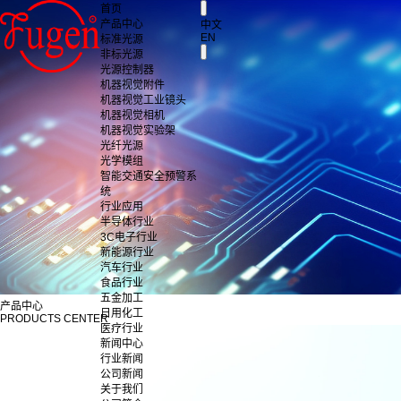
首页
产品中心
中文
EN
标准光源
非标光源
光源控制器
机器视觉附件
机器视觉工业镜头
机器视觉相机
机器视觉实验架
光纤光源
光学模组
智能交通安全预警系
统
行业应用
半导体行业
3C电子行业
新能源行业
汽车行业
食品行业
五金加工
产品中心
日用化工
PRODUCTS CENTER
医疗行业
新闻中心
行业新闻
公司新闻
关于我们