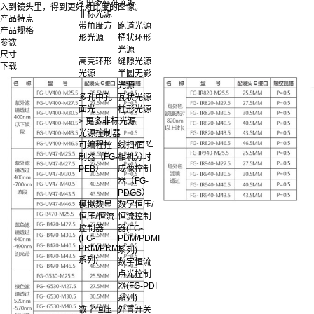
> 更多标准光源
入到镜头里，得到更好对比度的图像。
非标光源
产品特点
带角度方
跑道光源
产品规格
形光源
桶状环形
参数
光源
尺寸
高亮环形
缝隙光源
下载
光源
半圆无影
光源
多孔中孔
瓦状光源
面光
柱形光源
> 更多非标光源
光源控制器
可编程控
线扫/面阵
制器（FG-
相机分时
PEB）
成像控制
器（FG-
PDGS）
模拟数显
数字恒压/
恒压/恒流
恒流控制
控制器
器(FG-
(FG-
PDM/PDMI
PRM/PRMI
系列)
系列)
数字恒流
点光控制
器(FG-PDI
系列)
数字恒压
外置开关