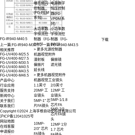
增亮频闪
电源数字
控制器
恒压控制
(FG-PEM
器(FG-
系列)
VPDM系
列)
大功率数
小功率数
字恒流控
字恒流控
FG-IR940-M40.5
制器（FG-
制器（FG-
下载
DPC）
DPC）
上一篇:
FG-IR940-M30.5
下一篇:
FG-IR940-M43.5
> 更多光源控制器
相关推荐
FG-UV400-M25.5
机器视觉附件
FG-UV400-M27.5
漫射板
偏振镜
FG-UV400-M30.5
偏振片
滤光镜
FG-UV400-M40.5
延长线
FG-UV400-M43.5
> 更多机器视觉附件
FG-UV400-M46.5
机器视觉工业镜头
产品中心
1.1英寸
2/3英寸
行业应用
20MP 工
12MP 工
服务支持
业镜头
业镜头
新闻中心
5MP-1/1.8
5MP-1" 芯
关于我们
芯片FA
片FA镜头
联系我们
5MP-2/3
Copyright ©2024 上海孚根自动化科技有限公司
芯片FA镜
沪ICP备12041025号
头
网站地图
10MP-
12MP 1分
在线客服
2/3" 芯片
1.7 芯片
申请报价
FA镜头
FA镜头