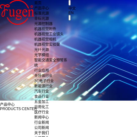
首页
产品中心
中文
EN
标准光源
非标光源
光源控制器
机器视觉附件
机器视觉工业镜头
机器视觉相机
机器视觉实验架
光纤光源
光学模组
智能交通安全预警系
统
行业应用
半导体行业
3C电子行业
新能源行业
汽车行业
食品行业
五金加工
产品中心
日用化工
PRODUCTS CENTER
医疗行业
新闻中心
行业新闻
公司新闻
关于我们