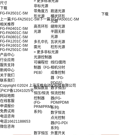
> 更多标准光源
尺寸
非标光源
下载
带角度方
跑道光源
FG-FA3501C-5M
下载
形光源
桶状环形
上一篇:
FG-FA2501C-5M
下一篇:
FG-FA5001C-5M
光源
相关推荐
高亮环形
缝隙光源
FG-FA0401C-5M
光源
半圆无影
FG-FA0601C-5M
光源
FG-FA0801C-5M
FG-FA1201C-5M
多孔中孔
瓦状光源
FG-FA1601C-5M
面光
柱形光源
FG-FA2501C-5M
> 更多非标光源
产品中心
光源控制器
行业应用
可编程控
线扫/面阵
服务支持
制器（FG-
相机分时
新闻中心
PEB）
成像控制
关于我们
器（FG-
联系我们
PDGS）
Copyright ©2024 上海孚根自动化科技有限公司
模拟数显
数字恒压/
沪ICP备12041025号
恒压/恒流
恒流控制
网站地图
控制器
器(FG-
在线客服
(FG-
PDM/PDMI
申请报价
PRM/PRMI
系列)
免费试用
系列)
数字恒流
电话咨询
点光控制
电话
16621188653
器(FG-PDI
微信咨询
系列)
数字恒压
外置开关