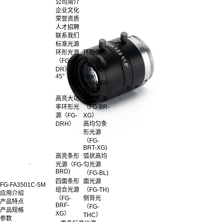
公司简介
企业文化
荣誉资质
人才招聘
联系我们
标准光源
环形光源
环形低角
（FG-
度光源
DR）0-
（FG-DR
45°
Low
angle)60-
90°
高亮大功
条形光源
率环形光
（FG-BR-
源（FG-
XG）
DRH）
高均匀条
形光源
（FG-
BRT-XG)
高亮条形
弧状高均
光源（FG-
匀光源
BRD)
（FG-BL)
四面条形
面光源
FG-FA3501C-5M
组合光源
（FG-TH)
应用介绍
（FG-
侧背光
产品特点
BRF-
（FG-
产品规格
XG）
THC）
参数