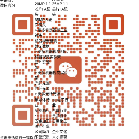
申请报价
20MP 1.1
25MP 1.1
微信咨询
芯片FA镜
芯片FA镜
头
头
65MP大靶
面镜头
> 更多机器视觉工业
镜头
机器视觉相机
暂无数据
> 更多机器视觉相机
机器视觉实验架
面阵实验
架
> 更多机器视觉实验
架
光纤光源
光纤光源
> 更多光纤光源
半导体行
3C电子行
业
业
新能源行
汽车行业
业
食品行业
五金加工
日用化工
医疗行业
公司简介
企业文化
荣誉资质
人才招聘
点击电话进行一键拨打