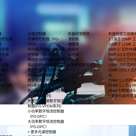
源
光源控制器
机器视觉附件
机器视觉工业镜
方形光源
可编程控制器（FG-
漫射板
1.1英寸 20MP
源
PEB）
偏振镜
2/3英寸 12MP
形光源
线扫/面阵相机分时成像
偏振片
5MP-1" 芯片FA
形光源
控制器（FG-PDGS）
滤光镜
5MP-1/1.8 芯片F
源
模拟数显恒压/恒流控制
延长线
5MP-2/3 芯片F
影光源
器(FG-PRM/PRMI系列)
> 更多机器视觉附件
10MP-2/3" 芯
孔面光
数字恒压/恒流控制器
12MP 1分1.7 
源
(FG-PDM/PDMI系列)
头
源
数字恒流点光控制器(FG-
20MP 1.1 芯片
非标光源
PDI系列)
25MP 1.1 芯片
数字恒压增亮频闪控制器
65MP大靶面镜
(FG-PEM系列)
> 更多机器视觉
外置开关电源数字恒压控
制器(FG-VPDM系列)
小功率数字恒流控制器
（FG-DPC）
大功率数字恒流控制器
（FG-DPC）
> 更多光源控制器