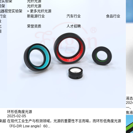
觉实验架
光纤光源
验架
光纤光源
多机器视觉实验架
> 更多光纤光源
行业
新能源行业
汽车行业
食品行业
业
化
荣誉资质
人才招聘
闻
液态
202
一、
环形低角度光源
焦液
2025-02-05
来越
在现代工业生产与检测领域，光源的重要性不言而喻，而环形低角度光源
（FG-DR Low angle）60...