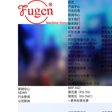
首页
产品中心
行业应用
新闻中心
关于我们
联系我们
标准光源
非标光
环形光源（FG-DR）0-
带角度
45°
跑道光
环形低角度光源（FG-
桶状环
DR Low angle)60-90°
高亮环
高亮大功率环形光源
缝隙光
（FG-DRH）
半圆无
条形光源（FG-BR-XG）
多孔中
高均匀条形光源（FG-
瓦状光
BRT-XG)
柱形光
高亮条形光源（FG-
> 更多
BRD)
弧状高均匀光源（FG-
BL)
四面条形组合光源（FG-
BRF-XG）
新闻中心
面光源（FG-TH)
NEWS
侧背光（FG-THC）
行业新闻
> 更多标准光源
公司新闻