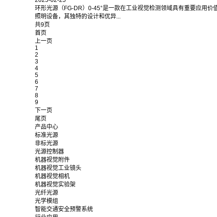
环形光源（FG-DR）0-45°是一款在工业视觉检测领域具有重要应用价
照明设备，其独特的设计和优异...
共9页
首页
上一页
1
2
3
4
5
6
7
8
9
下一页
尾页
产品中心
标准光源
非标光源
光源控制器
机器视觉附件
机器视觉工业镜头
机器视觉相机
机器视觉实验架
光纤光源
光学模组
智能交通安全预警系统