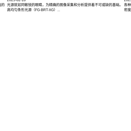
值的
光源就如同敏锐的眼睛，为精确的图像采集和分析提供着不可或缺的基础。
各种
高均匀条形光源（FG-BRT-XG）...
密度