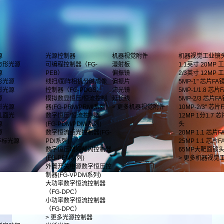
源
光源控制器
机器视觉附件
机器视觉工业镜
方形光源
可编程控制器（FG-
漫射板
1.1英寸 20MP
源
PEB）
偏振镜
2/3英寸 12MP
形光源
线扫/面阵相机分时成像
偏振片
5MP-1" 芯片FA
形光源
控制器（FG-PDGS）
滤光镜
5MP-1/1.8 芯片F
源
模拟数显恒压/恒流控制
延长线
5MP-2/3 芯片F
影光源
器(FG-PRM/PRMI系列)
> 更多机器视觉附件
10MP-2/3" 芯
孔面光
数字恒压/恒流控制器
12MP 1分1.7 
源
(FG-PDM/PDMI系列)
头
源
数字恒流点光控制器(FG-
20MP 1.1 芯片
非标光源
PDI系列)
25MP 1.1 芯片
数字恒压增亮频闪控制器
65MP大靶面镜
(FG-PEM系列)
> 更多机器视觉
外置开关电源数字恒压控
制器(FG-VPDM系列)
大功率数字恒流控制器
（FG-DPC）
小功率数字恒流控制器
（FG-DPC）
> 更多光源控制器