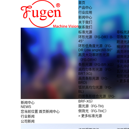
首页
产品中心
行业应用
新闻中心
关于我们
联系我们
标准光源
非标光
环形光源（FG-DR）0-
带角度
45°
跑道光
环形低角度光源（FG-
桶状环
DR Low angle)60-90°
高亮环
高亮大功率环形光源
缝隙光
（FG-DRH）
半圆无
条形光源（FG-BR-XG）
多孔中
高均匀条形光源（FG-
瓦状光
BRT-XG)
柱形光
高亮条形光源（FG-
> 更多
BRD)
弧状高均匀光源（FG-
BL)
四面条形组合光源（FG-
BRF-XG）
新闻中心
面光源（FG-TH)
NEWS
侧背光（FG-THC）
您当前位置:
首页
新闻中心
> 更多标准光源
行业新闻
公司新闻