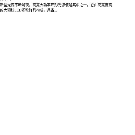
新型光源不断涌现，高亮大功率环形光源便是其中之一。它由高亮度高
的大颗粒LED颗粒阵列构成，具备...