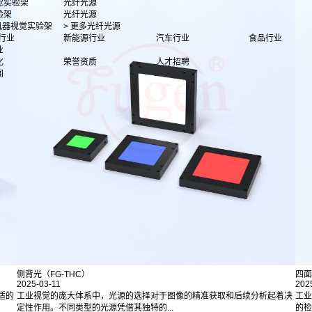
觉实验架
光纤光源
验架
光纤光源
多机器视觉实验架
> 更多光纤光源
行业
新能源行业
汽车行业
食品行业
业
化
荣誉资质
人才招聘
闻
侧背光（FG-THC）
四面
2025-03-11
202
适的
工业视觉的庞大体系中，光源的选择对于图像的精准获取和后续分析起着决
工业
定性作用。不同类型的光源凭借其独特的...
的检