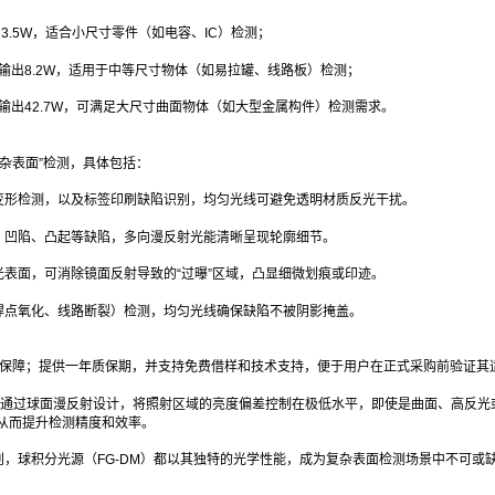
输出3.5W，适合小尺寸零件（如电容、IC）检测；
红/红外输出8.2W，适用于中等尺寸物体（如易拉罐、线路板）检测；
红/红外输出42.7W，可满足大尺寸曲面物体（如大型金属构件）检测需求。
复杂表面”检测，具体包括：
变形检测，以及标签印刷缺陷识别，均匀光线可避免透明材质反光干扰。
、凹陷、凸起等缺陷，多向漫反射光能清晰呈现轮廓细节。
表面，可消除镜面反射导致的“过曝”区域，凸显细微划痕或印迹。
焊点氧化、线路断裂）检测，均匀光线确保缺陷不被阴影掩盖。
得到保障；提供一年质保期，并支持免费借样和技术支持，便于用户在正式采购前验证其
—通过球面漫反射设计，将照射区域的亮度偏差控制在极低水平，即使是曲面、高反光
从而提升检测精度和效率。
，球积分光源（FG-DM）都以其独特的光学性能，成为复杂表面检测场景中不可或