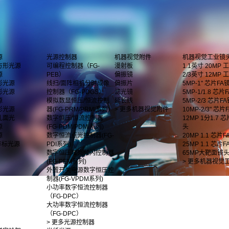
源
光源控制器
机器视觉附件
机器视觉工业镜
方形光源
可编程控制器（FG-
漫射板
1.1英寸 20MP
源
PEB）
偏振镜
2/3英寸 12MP
形光源
线扫/面阵相机分时成像
偏振片
5MP-1" 芯片FA
形光源
控制器（FG-PDGS）
滤光镜
5MP-1/1.8 芯片F
源
模拟数显恒压/恒流控制
延长线
5MP-2/3 芯片F
影光源
器(FG-PRM/PRMI系列)
> 更多机器视觉附件
10MP-2/3" 芯
孔面光
数字恒压/恒流控制器
12MP 1分1.7 
源
(FG-PDM/PDMI系列)
头
源
数字恒流点光控制器(FG-
20MP 1.1 芯片
非标光源
PDI系列)
25MP 1.1 芯片
数字恒压增亮频闪控制器
65MP大靶面镜
(FG-PEM系列)
> 更多机器视觉
外置开关电源数字恒压控
制器(FG-VPDM系列)
小功率数字恒流控制器
（FG-DPC）
大功率数字恒流控制器
（FG-DPC）
> 更多光源控制器