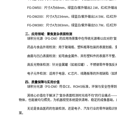
FG-DM50：尺寸A为68mm，绿蓝白/紫外输出2.1W，红/红外
FG-DM200：尺寸A为234mm，绿蓝白/紫外输出14.5W，
FG-DM380：尺寸A为383mm，绿蓝白/紫外输出53.7W，
三、应用领域：聚焦复杂表面检测
球积分光源（FG-DM）的应用场景集中在传统光源难以应对的“
药品与食品外观检测：用于玻璃瓶、塑料瓶等包装的表面划痕、
曲面与凹凸表面检测：如弯曲金属件、异形塑料件的表面不平整
高反光物体检测：针对金属罐（如易拉罐）、不锈钢零件等强反光
电子元件检测：适用于电容、IC芯片、线路板等的外观缺陷（如
四、质量保障与实用价值
球积分光源（FG-DM）符合CE、ROHS标准，环保与安全性
其核心价值在于解决了“复杂表面检测时光线不均”的行业痛点—
物体，也能被均匀照亮，为机器视觉系统提供清晰、稳定的成像基础，
无论是食品医药的包装检测，还是电子、汽车行业的零件缺陷识别
案。‍