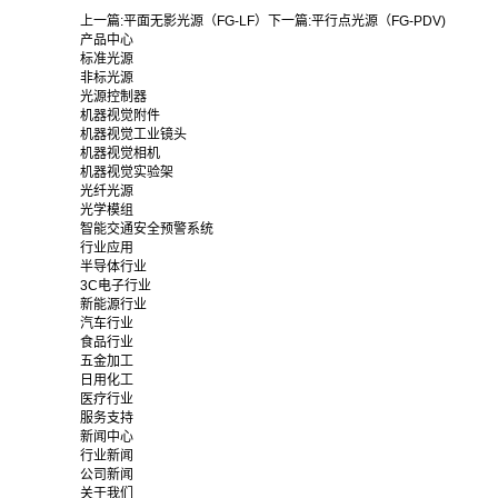
上一篇:
平面无影光源（FG-LF）
下一篇:
平行点光源（FG-PDV)
产品中心
标准光源
非标光源
光源控制器
机器视觉附件
机器视觉工业镜头
机器视觉相机
机器视觉实验架
光纤光源
光学模组
智能交通安全预警系统
行业应用
半导体行业
3C电子行业
新能源行业
汽车行业
食品行业
五金加工
日用化工
医疗行业
服务支持
新闻中心
行业新闻
公司新闻
关于我们