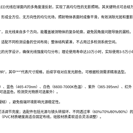
过LED光线在球面内的多角度漫反射，实现了高均匀性的无影照明。其关键特点可总结
，形成全方位、无方向性的均匀光场，照射物体表面时成像平滑，有效消除光斑和重
广，且光线来自多个方向，能覆盖被测物体的复杂轮廓，避免因角度问题导致的漏检。
，适配不同检测设备的空间布局；整体结构紧凑，不占用过多检测系统空间。
的光学设计，确保光线强度均匀分布；理论使用寿命达10万小时，实际使用3-5万小
W/UV/IR”，其中“**”代表尺寸规格，后续字母对应发光颜色，可根据检测需求精准选型。
、蓝色（465-470nm）、白色（6600-7000K色温）、紫外（365-395nm）、红外
物体可选蓝色，检测荧光物质可选紫外）。
非凝结），避免极端环境影响光源稳定性。
节亮度；选配件包括光源与镜头转接环、不同透过率（60%/70%/80%/90%）
延长线（PVC材质硬度高适合固定布线，硅胶材质柔软适合灵活调整）。
：