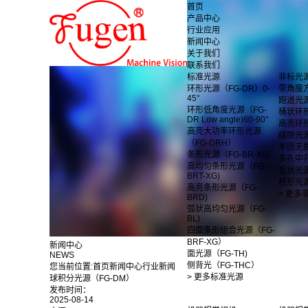
首页
产品中心
行业应用
新闻中心
关于我们
联系我们
标准光源
非标光
环形光源（FG-DR）0-
带角度
45°
跑道光
环形低角度光源（FG-
桶状环
DR Low angle)60-90°
高亮环
高亮大功率环形光源
缝隙光
（FG-DRH）
半圆无
条形光源（FG-BR-XG）
多孔中
高均匀条形光源（FG-
瓦状光
BRT-XG)
柱形光
高亮条形光源（FG-
> 更多
BRD)
弧状高均匀光源（FG-
BL)
四面条形组合光源（FG-
BRF-XG）
新闻中心
面光源（FG-TH)
NEWS
侧背光（FG-THC）
您当前位置:
首页
新闻中心
行业新闻
> 更多标准光源
球积分光源（FG-DM）
发布时间：
2025-08-14