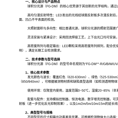
一、核心设计与产品特点
球积分光源（FG-DM）的核心优势源于其创新的光学结构，通
高均匀漫反射特性：LED发出的光线经球面反射板多次漫反射后
面、凹凸不平表面的检测。
大照射面积与多向性：相比普通光源，球积分光源的照射范围更
灵活安装与紧凑设计：采用回流焊接工艺，上下出光口均可安装
高密度阵列与稳定输出：LED颗粒采用高密度阵列排列，配合优化
响），满足长期工业检测需求。
二、技术参数与型号选择
球积分光源（FG-DM）的型号命名规则为“FG-DM**-R/G/B/
1、核心技术参数
发光颜色与波长：覆盖红色（620-630nm）、绿色（525-530nm）
（850/940nm），可根据被测物材质和缺陷类型选择（如检测透明
使用环境：仅限室内使用，温度范围0~50℃，湿度20~85%（
配套与配件：支持模拟控制器、恒流电源、数字增亮控制器，可灵活调
射板（进一步优化反光抑制效果），以及1m/2m/5m/10m/15m的
2、典型型号与规格
不同型号的尺寸和输出功率差异显著，可根据检测物体大小选择