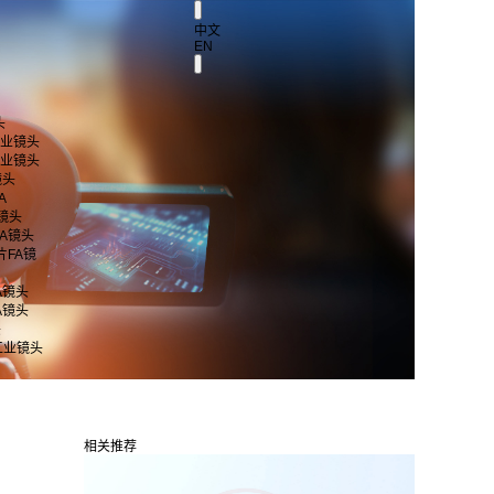
中文
EN
头
 工业镜头
 工业镜头
镜头
A
A镜头
片FA镜头
芯片FA镜
FA镜头
FA镜头
头
工业镜头
相关推荐