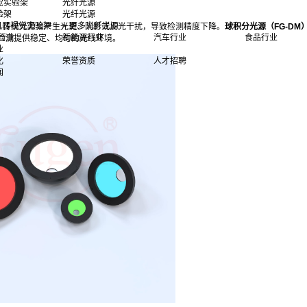
觉实验架
光纤光源
验架
光纤光源
多机器视觉实验架
> 更多光纤光源
，传统光源易产生光斑、阴影或反光干扰，导致检测精度下降。
球积分光源（FG-DM
行业
新能源行业
汽车行业
食品行业
检测提供稳定、均匀的光线环境。
业
化
荣誉资质
人才招聘
闻