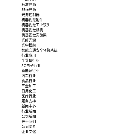
标准光源
非标光源
光源控制器
机器视觉附件
机器视觉工业镜头
机器视觉相机
机器视觉实验架
光纤光源
光学模组
智能交通安全预警系统
行业应用
半导体行业
3C电子行业
新能源行业
汽车行业
食品行业
五金加工
日用化工
医疗行业
服务支持
新闻中心
行业新闻
公司新闻
关于我们
公司简介
企业文化