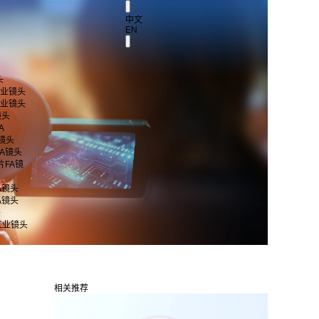
中文
EN
头
 工业镜头
 工业镜头
镜头
A
A镜头
片FA镜头
芯片FA镜
FA镜头
FA镜头
头
工业镜头
相关推荐