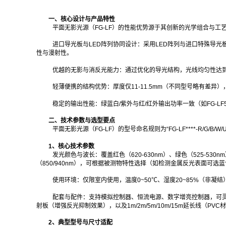
一、核心设计与产品特性
平面无影光源（FG-LF）的性能优势源于其创新的光学组合与工
进口导光板与LED阵列协同设计：采用LED阵列与进口特殊导
性与漫射性。
优越的无影与消反光能力：通过优化的导光结构，光线均匀性达
轻薄便携的结构优势：厚度仅11-11.5mm（不同型号略有差
稳定的输出性能：绿蓝白/紫外与红/红外输出功率一致（如FG-LF5
二、技术参数与选型要点
平面无影光源（FG-LF）的型号命名规则为“FG-LF****-R/G/
1、核心技术参数
发光颜色与波长：覆盖红色（620-630nm）、绿色（525-530nm）
（850/940nm），可根据被测物特性选择（如检测金属反光表面可选
使用环境：仅限室内使用，温度0~50℃、湿度20~85%（非凝
配套与配件：支持模拟控制器、恒流电源、数字增亮控制器，可灵活调
射板（增强反光抑制效果），以及1m/2m/5m/10m/15m延长线（P
2、典型型号与尺寸适配