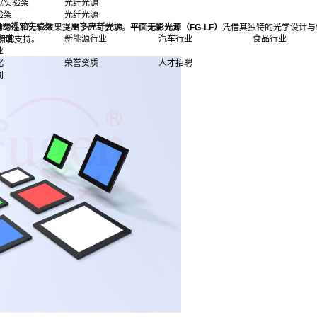
觉实验架
光纤光源
验架
光纤光源
多机器视觉实验架
> 更多光纤光源
均匀性和无影效果提出了严苛要求。
平面无影光源（FG-LF）
凭借其独特的光学设计与
行业
新能源行业
汽车行业
食品行业
照明支持。
业
化
荣誉资质
人才招聘
闻