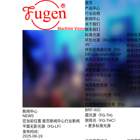
首页
产品中心
行业应用
新闻中心
关于我们
联系我们
标准光源
非标光
环形光源（FG-DR）0-
带角度
45°
跑道光
环形低角度光源（FG-
桶状环
DR Low angle)60-90°
高亮环
高亮大功率环形光源
缝隙光
（FG-DRH）
半圆无
条形光源（FG-BR-XG）
多孔中
高均匀条形光源（FG-
瓦状光
BRT-XG)
柱形光
高亮条形光源（FG-
> 更多
BRD)
弧状高均匀光源（FG-
BL)
四面条形组合光源（FG-
BRF-XG）
新闻中心
面光源（FG-TH)
NEWS
侧背光（FG-THC）
您当前位置:
首页
新闻中心
行业新闻
> 更多标准光源
平面无影光源（FG-LF）
发布时间：
2025-08-19