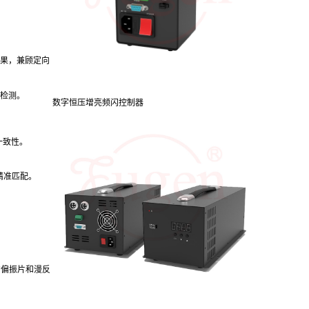
效果，兼顾定向
检测。
数字恒压增亮频闪控制器
一致性。
求精准匹配。
的偏振片和漫反