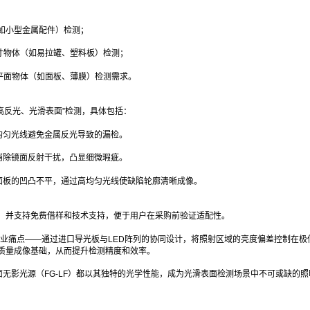
：
件（如小型金属配件）检测；
等尺寸物体（如易拉罐、塑料板）检测；
尺寸平面物体（如面板、薄膜）检测需求。
“高反光、光滑表面”检测，具体包括：
均匀光线避免金属反光导致的漏检。
消除镜面反射干扰，凸显细微瑕疵。
面板的凹凸不平，通过高均匀光线使缺陷轮廓清晰成像。
期，并支持免费借样和技术支持，便于用户在采购前验证适配性。
行业痛点——通过进口导光板与LED阵列的协同设计，将照射区域的亮度偏差控制在极
质量成像基础，从而提升检测精度和效率。
无影光源（FG-LF）都以其独特的光学性能，成为光滑表面检测场景中不可或缺的照