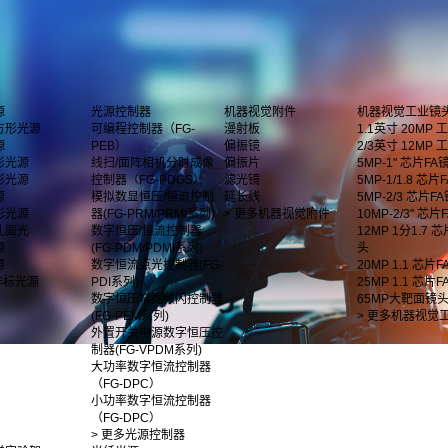
源
光源控制器
机器视觉附件
机器视觉工业镜
方形光源
可编程控制器（FG-
漫射板
1.1英寸 20MP
源
PEB）
偏振镜
2/3英寸 12MP
形光源
线扫/面阵相机分时成像
偏振片
5MP-1" 芯片FA
形光源
控制器（FG-PDGS）
滤光镜
5MP-1/1.8 芯片F
源
模拟数显恒压/恒流控制
延长线
5MP-2/3 芯片F
影光源
器(FG-PRM/PRMI系列)
> 更多机器视觉附件
10MP-2/3" 芯
孔面光
数字恒压/恒流控制器
12MP 1分1.7 
源
(FG-PDM/PDMI系列)
头
源
数字恒流点光控制器(FG-
20MP 1.1 芯片
非标光源
PDI系列)
25MP 1.1 芯片
数字恒压增亮频闪控制器
65MP大靶面镜
(FG-PEM系列)
> 更多机器视觉
外置开关电源数字恒压控
制器(FG-VPDM系列)
大功率数字恒流控制器
（FG-DPC）
小功率数字恒流控制器
（FG-DPC）
> 更多光源控制器