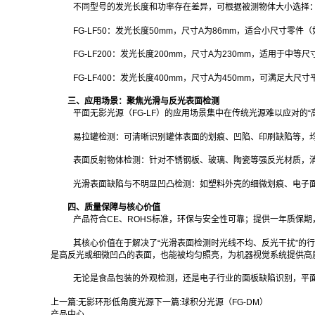
不同型号的发光长度和功率存在差异，可根据被测物体大小选择
FG-LF50：发光长度50mm，尺寸A为86mm，适合小尺寸零
FG-LF200：发光长度200mm，尺寸A为230mm，适用于中
FG-LF400：发光长度400mm，尺寸A为450mm，可满足大
三、应用场景：聚焦光滑与反光表面检测
平面无影光源（FG-LF）的应用场景集中在传统光源难以应对的
易拉罐检测：可清晰识别罐体表面的划痕、凹陷、印刷缺陷等，
表面反射物体检测：针对不锈钢板、玻璃、陶瓷等强反光材质，
光滑表面缺陷与不明显凹凸检测：如塑料外壳的细微划痕、电子
四、质量保障与核心价值
产品符合CE、ROHS标准，环保与安全性可靠；提供一年质保
其核心价值在于解决了“光滑表面检测时光线不均、反光干扰”的
是高反光或细微凹凸的表面，也能被均匀照亮，为机器视觉系统提供高
无论是食品包装的外观检测，还是电子行业的面板缺陷识别，平面
上一篇:
无影环形低角度光源
下一篇:
球积分光源（FG-DM）
产品中心