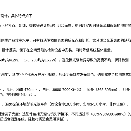
艺设计，具体特点如下：
光板（经打点、划线、微透镜设计处理）组合而成，能同时实现同轴光源和碗光的照射
到同类产品较高水平，可有效消除物体表面的反光点和阴影，尤其适合光滑表面的缺陷
异），设计紧凑，便于在空间受限的检测设备中安装，同时降低系统整体重量。
0均为4.2W，FG-LF200均为16.7W），避免因光谱差异导致的亮度不均，保障检测
B/W/UV/IR”，其中“****”代表发光尺寸规格，后续字母对应发光颜色，选型需结合检测需
、蓝色（465-470nm）、白色（6600-7000K色温）、紫外（365-395nm）、红外
蓝色，提升缺陷对比度）。
结），避免极端环境影响光源寿命（理论寿命10万小时，实际3-5万小时，非保证值）。
节亮度；选配件包括光源与镜头转接环、不同透过率（60%/70%/80%/90%）
VC材质适合固定布线，硅胶材质适合灵活调整）。