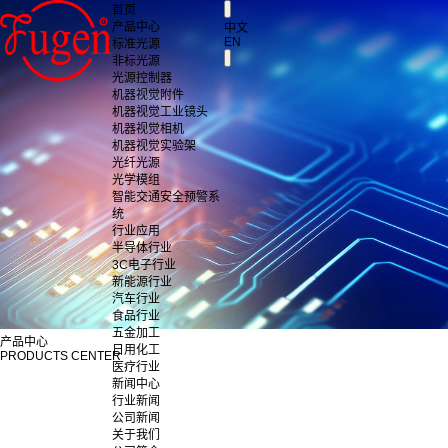
首页
产品中心
中文
EN
标准光源
非标光源
光源控制器
机器视觉附件
机器视觉工业镜头
机器视觉相机
机器视觉实验架
光纤光源
光学模组
智能交通安全预警系
统
行业应用
半导体行业
3C电子行业
新能源行业
汽车行业
食品行业
五金加工
产品中心
日用化工
PRODUCTS CENTER
医疗行业
新闻中心
行业新闻
公司新闻
关于我们