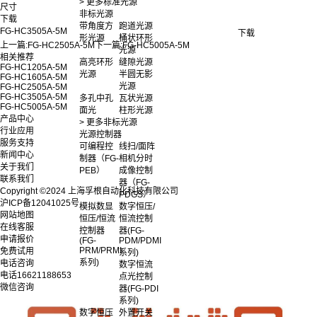
> 更多标准光源
尺寸
非标光源
下载
带角度方
跑道光源
FG-HC3505A-5M
下载
形光源
桶状环形
上一篇:
FG-HC2505A-5M
下一篇:
FG-HC5005A-5M
光源
相关推荐
高亮环形
缝隙光源
FG-HC1205A-5M
光源
半圆无影
FG-HC1605A-5M
光源
FG-HC2505A-5M
FG-HC3505A-5M
多孔中孔
瓦状光源
FG-HC5005A-5M
面光
柱形光源
产品中心
> 更多非标光源
行业应用
光源控制器
服务支持
可编程控
线扫/面阵
新闻中心
制器（FG-
相机分时
关于我们
PEB）
成像控制
联系我们
器（FG-
Copyright ©2024 上海孚根自动化科技有限公司
PDGS）
沪ICP备12041025号
模拟数显
数字恒压/
网站地图
恒压/恒流
恒流控制
在线客服
控制器
器(FG-
申请报价
(FG-
PDM/PDMI
PRM/PRMI
免费试用
系列)
系列)
电话咨询
数字恒流
电话
16621188653
点光控制
微信咨询
器(FG-PDI
系列)
数字恒压
外置开关