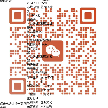
微信咨询
20MP 1.1
25MP 1.1
芯片FA镜
芯片FA镜
头
头
65MP大靶
面镜头
> 更多机器视觉工业
镜头
机器视觉相机
暂无数据
> 更多机器视觉相机
机器视觉实验架
面阵实验
架
> 更多机器视觉实验
架
光纤光源
光纤光源
> 更多光纤光源
半导体行
3C电子行
业
业
新能源行
汽车行业
业
食品行业
五金加工
日用化工
医疗行业
公司简介
企业文化
点击电话进行一键拨打
荣誉资质
人才招聘