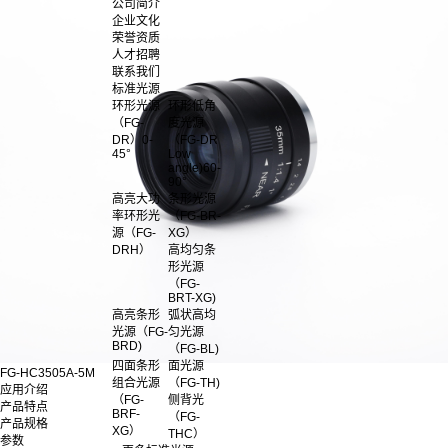
公司简介
企业文化
荣誉资质
人才招聘
联系我们
标准光源
环形光源
环形低角
（FG-
度光源
DR）0-
（FG-DR
45°
Low
angle)60-
90°
高亮大功
条形光源
率环形光
（FG-BR-
源（FG-
XG）
DRH）
高均匀条
形光源
（FG-
BRT-XG)
高亮条形
弧状高均
光源（FG-
匀光源
BRD)
（FG-BL)
四面条形
面光源
FG-HC3505A-5M
组合光源
（FG-TH)
应用介绍
（FG-
侧背光
产品特点
BRF-
（FG-
产品规格
XG）
THC）
参数