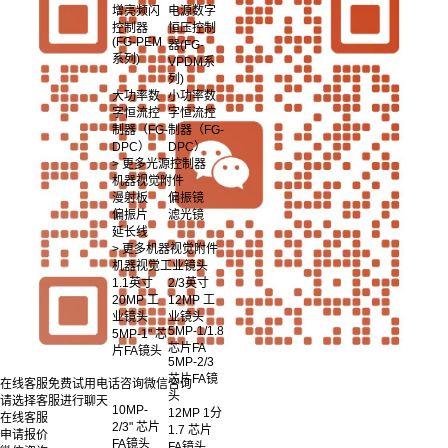
增亮频闪
电源数字
控制器
恒压控制
(FG-PEM
器(FG-
系列)
VPDM系
列)
大功率数
小功率数
字恒流控
字恒流控
制器（FG-
制器（FG-
DPC）
DPC）
> 更多光源控制器
机器视觉附件
漫射板
偏振镜
偏振片
滤光镜
延长线
> 更多机器视觉附件
机器视觉工业镜头
1.1英寸
2/3英寸
20MP 工
12MP 工
业镜头
业镜头
5MP-1/1.8
5MP-1" 芯
芯片FA
片FA镜头
5MP-2/3
芯片FA镜
在线客服
免费试用
电话咨询
微信咨询
头
请选择客服进行聊天
10MP-
12MP 1分
在线客服
2/3" 芯片
1.7 芯片
申请报价
FA镜头
FA镜头