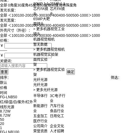
角度：
20MP 1.1
25MP 1.1
全部
0角度
30度角
45度角
60度角
90度角
特殊度角
芯片FA镜
芯片FA镜
发光长度：
头
头
全部
＜100
100-200
200-300
300-400
400-500
500-1000
＞1000
65MP大靶
发光宽度：
面镜头
全部
＜100
100-200
200-300
300-400
400-500
500-1000
＞1000
> 更多机器视觉工业
外壳尺寸（外径）：
镜头
全部
＜100
100-200
200-300
300-400
400-500
500-1000
＞1000
机器视觉相机
价格：
暂无数据
￥
> 更多机器视觉相机
——
机器视觉实验架
￥
面阵实验
关键词：
架
> 更多机器视觉实验
架
排序：
筛选：
光纤光源
默认
光纤光源
价格
> 更多光纤光源
时间
半导体行
3C电子行
FG-LNB50
业
业
红/绿/蓝/白/紫外/红外
新能源行
汽车行业
线形光源
业
食品行业
8.72W
6.72W
五金加工
日用化工
50
医疗行业
20
公司简介
企业文化
1
荣誉资质
人才招聘
FG-LNB100