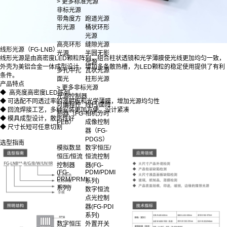
> 更多标准光源
非标光源
带角度方
跑道光源
形光源
桶状环形
光源
高亮环形
缝隙光源
线形光源（FG-LNB）
光源
半圆无影
线形光源是由高密度LED颗粒阵列，组合柱状透镜和光学薄膜使光线更加均匀一致，
光源
外壳为美铝合金一体成型设计，增加多条散热槽，为LED颗粒的稳定使用提供了有利
多孔中孔
瓦状光源
条件。
面光
柱形光源
产品特点
> 更多非标光源
◆ 高亮度高密度LED陈列
光源控制器
◆ 可选配不同透过率的漫射板和光学薄膜，增加光源均匀性
可编程控
线扫/面阵
◆ 回流焊接工艺，多种安装更加方便，设计紧凑
制器（FG-
相机分时
◆ 模具成型设计，散热性好
PEB）
成像控制
◆ 尺寸长短可任意切割
器（FG-
PDGS）
选型指南
模拟数显
数字恒压/
恒压/恒流
恒流控制
控制器
器(FG-
(FG-
PDM/PDMI
PRM/PRMI
系列)
系列)
数字恒流
点光控制
器(FG-PDI
系列)
数字恒压
外置开关