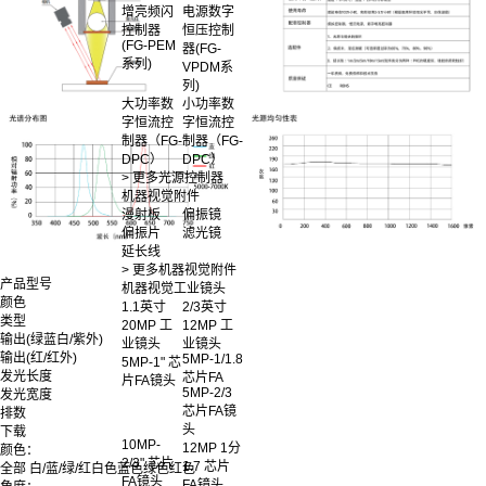
增亮频闪
电源数字
控制器
恒压控制
(FG-PEM
器(FG-
系列)
VPDM系
列)
大功率数
小功率数
字恒流控
字恒流控
制器（FG-
制器（FG-
DPC）
DPC）
> 更多光源控制器
机器视觉附件
漫射板
偏振镜
偏振片
滤光镜
延长线
> 更多机器视觉附件
产品型号
机器视觉工业镜头
颜色
1.1英寸
2/3英寸
类型
20MP 工
12MP 工
输出(绿蓝白/紫外)
业镜头
业镜头
输出(红/红外)
5MP-1/1.8
5MP-1" 芯
发光长度
芯片FA
片FA镜头
5MP-2/3
发光宽度
芯片FA镜
排数
头
下载
10MP-
12MP 1分
颜色：
2/3" 芯片
1.7 芯片
全部
白/蓝/绿/红
白色
蓝色
绿色
红色
FA镜头
FA镜头