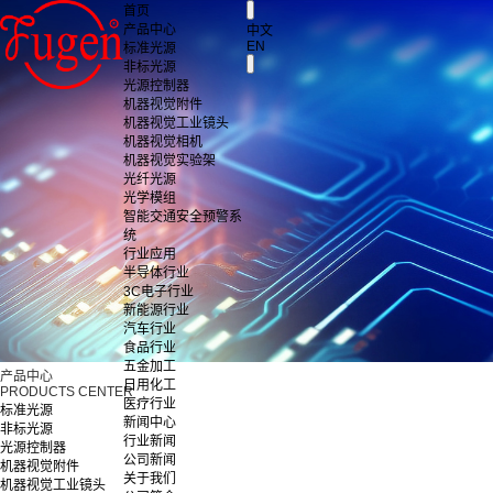
首页
产品中心
中文
EN
标准光源
非标光源
光源控制器
机器视觉附件
机器视觉工业镜头
机器视觉相机
机器视觉实验架
光纤光源
光学模组
智能交通安全预警系
统
行业应用
半导体行业
3C电子行业
新能源行业
汽车行业
食品行业
五金加工
产品中心
日用化工
PRODUCTS CENTER
医疗行业
标准光源
新闻中心
非标光源
行业新闻
光源控制器
公司新闻
机器视觉附件
关于我们
机器视觉工业镜头