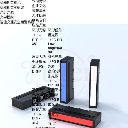
公司简介
机器视觉相机
企业文化
机器视觉实验架
荣誉资质
光纤光源
人才招聘
光学模组
联系我们
智能交通安全预警系统
标准光源
环形光源
环形低角
（FG-
度光源
DR）0-
（FG-DR
45°
Low
angle)60-
90°
高亮大功
条形光源
率环形光
（FG-BR-
源（FG-
XG）
DRH）
高均匀条
形光源
（FG-
BRT-XG)
高亮条形
弧状高均
光源（FG-
匀光源
BRD)
（FG-BL)
四面条形
面光源
组合光源
（FG-TH)
（FG-
侧背光
BRF-
（FG-
XG）
THC）