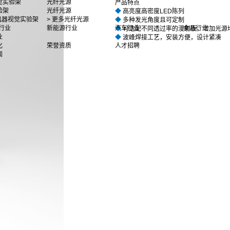
觉实验架
光纤光源
产品特点
验架
光纤光源
◆
高亮度高密度LED陈列
多机器视觉实验架
> 更多光纤光源
◆
多种发光角度且可定制
行业
新能源行业
汽车行业
食品行业
◆
可选配不同透过率的漫射板，增加光源
业
◆
波峰焊接工艺，安装方便，设计紧凑
化
荣誉资质
人才招聘
闻