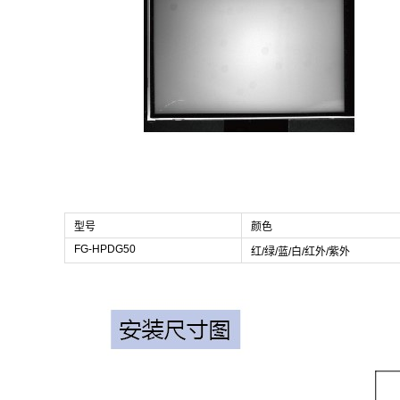
型号
颜色
FG-HPDG50
红/绿/蓝/白/红外/紫外