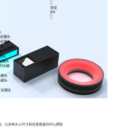
中文
EN
头
 工业镜头
 工业镜头
镜头
A
A镜头
片FA镜头
芯片FA镜
FA镜头
FA镜头
头
工业镜头
列，以多种大小尺寸和任意角度向中心照射