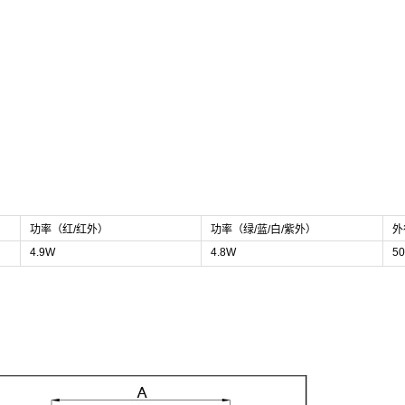
功率（红/红外）
功率（绿/蓝/白/紫外）
外
4.9W
4.8W
50