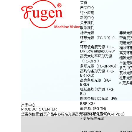
首页
产品中心
行业应用
新闻中心
关于我们
联系我们
标准光源
非标光
环形光源（FG-DR）0-
带角度
45°
跑道光
环形低角度光源（FG-
桶状环
DR Low angle)60-90°
高亮环
高亮大功率环形光源
缝隙光
（FG-DRH）
半圆无
条形光源（FG-BR-XG）
多孔中
高均匀条形光源（FG-
瓦状光
BRT-XG)
柱形光
高亮条形光源（FG-
> 更多
BRD)
弧状高均匀光源（FG-
BL)
四面条形组合光源（FG-
BRF-XG）
产品中心
面光源（FG-TH)
PRODUCTS CENTER
侧背光（FG-THC）
您当前位置:
首页
产品中心
标准光源
高亮无影环形光源（FG-HPDG）
> 更多标准光源