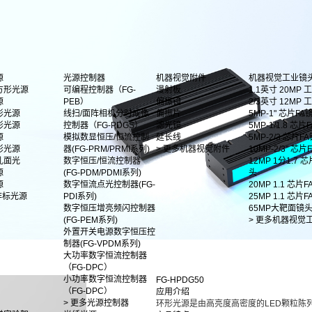
源
光源控制器
机器视觉附件
机器视觉工业镜
方形光源
可编程控制器（FG-
漫射板
1.1英寸 20MP
源
PEB）
偏振镜
2/3英寸 12MP
形光源
线扫/面阵相机分时成像
偏振片
5MP-1" 芯片FA
形光源
控制器（FG-PDGS）
滤光镜
5MP-1/1.8 芯片F
源
模拟数显恒压/恒流控制
延长线
5MP-2/3 芯片F
影光源
器(FG-PRM/PRMI系列)
> 更多机器视觉附件
10MP-2/3" 芯
孔面光
数字恒压/恒流控制器
12MP 1分1.7 
源
(FG-PDM/PDMI系列)
头
源
数字恒流点光控制器(FG-
20MP 1.1 芯片
非标光源
PDI系列)
25MP 1.1 芯片
数字恒压增亮频闪控制器
65MP大靶面镜
(FG-PEM系列)
> 更多机器视觉
外置开关电源数字恒压控
制器(FG-VPDM系列)
大功率数字恒流控制器
（FG-DPC）
小功率数字恒流控制器
FG-HPDG50
（FG-DPC）
应用介绍
> 更多光源控制器
环形光源是由高亮度高密度的LED颗粒陈