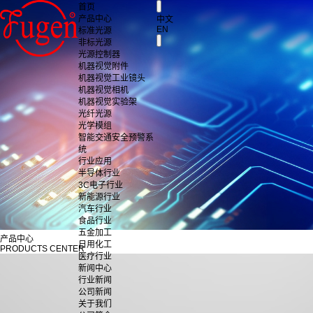
首页
产品中心
中文
EN
标准光源
非标光源
光源控制器
机器视觉附件
机器视觉工业镜头
机器视觉相机
机器视觉实验架
光纤光源
光学模组
智能交通安全预警系
统
行业应用
半导体行业
3C电子行业
新能源行业
汽车行业
食品行业
五金加工
产品中心
日用化工
PRODUCTS CENTER
医疗行业
新闻中心
行业新闻
公司新闻
关于我们