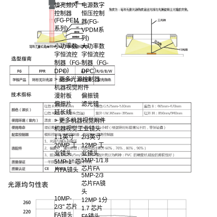
增亮频闪
电源数字
控制器
恒压控制
(FG-PEM
器(FG-
系列)
VPDM系
列)
小功率数
大功率数
字恒流控
字恒流控
制器（FG-
制器（FG-
DPC）
DPC）
> 更多光源控制器
机器视觉附件
漫射板
偏振镜
偏振片
滤光镜
延长线
> 更多机器视觉附件
机器视觉工业镜头
1.1英寸
2/3英寸
20MP 工
12MP 工
业镜头
业镜头
5MP-1/1.8
5MP-1" 芯
芯片FA
片FA镜头
5MP-2/3
芯片FA镜
头
10MP-
12MP 1分
2/3" 芯片
1.7 芯片
FA镜头
FA镜头