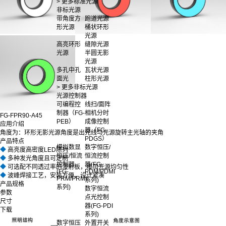
> 更多标准光源
非标光源
带角度方
跑道光源
形光源
桶状环形
光源
高亮环形
缝隙光源
光源
半圆无影
光源
多孔中孔
瓦状光源
面光
柱形光源
> 更多非标光源
光源控制器
可编程控
线扫/面阵
制器（FG-
相机分时
FG-FPR90-A45
PEB）
成像控制
应用介绍
器（FG-
角度为：环形无影光源角度是出光线与光源旋转主光轴的夹角
PDGS）
产品特点
模拟数显
数字恒压/
◆
高亮度高密度LED陈列
恒压/恒流
恒流控制
◆
多种发光角度且可定制
控制器
器(FG-
◆
可选配不同透过率的漫射板，增加光源均匀性
(FG-
PDM/PDMI
◆
波峰焊接工艺，安装方便，设计紧凑
PRM/PRMI
系列)
产品规格
系列)
数字恒流
参数
点光控制
尺寸
器(FG-PDI
下载
系列)
数字恒压
外置开关