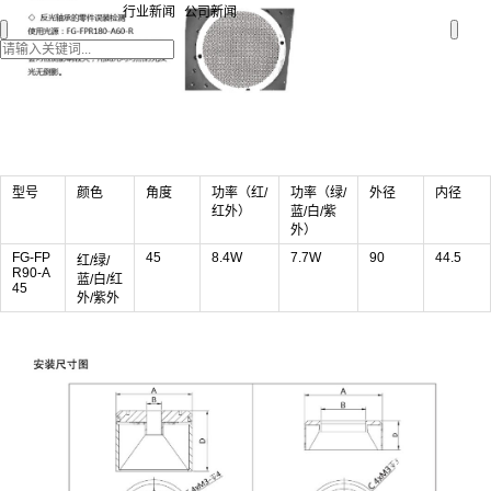
行业新闻
公司新闻
型号
颜色
角度
功率（红/
功率（绿/
外径
内径
红外）
蓝/白/紫
外）
FG-FP
45
8.4W
7.7W
90
44.5
红/绿/
R90-A
蓝/白/红
45
外/紫外