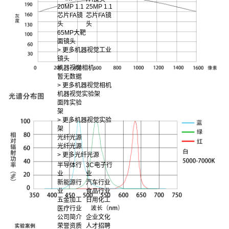
20MP 1.1
25MP 1.1
芯片FA镜
芯片FA镜
头
头
65MP大靶
面镜头
> 更多机器视觉工业
镜头
机器视觉相机
暂无数据
> 更多机器视觉相机
机器视觉实验架
面阵实验
架
> 更多机器视觉实验
架
光纤光源
光纤光源
> 更多光纤光源
半导体行
3C电子行
业
业
新能源行
汽车行业
业
食品行业
五金加工
日用化工
医疗行业
公司简介
企业文化
荣誉资质
人才招聘