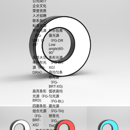
公司简介
企业文化
荣誉资质
人才招聘
联系我们
标准光源
环形光源
环形低角
（FG-
度光源
DR）0-
（FG-DR
45°
Low
angle)60-
90°
高亮大功
条形光源
率环形光
（FG-BR-
源（FG-
XG）
DRH）
高均匀条
形光源
（FG-
BRT-XG)
高亮条形
弧状高均
光源（FG-
匀光源
BRD)
（FG-BL)
四面条形
面光源
组合光源
（FG-TH)
（FG-
侧背光
BRF-
（FG-
XG）
THC）