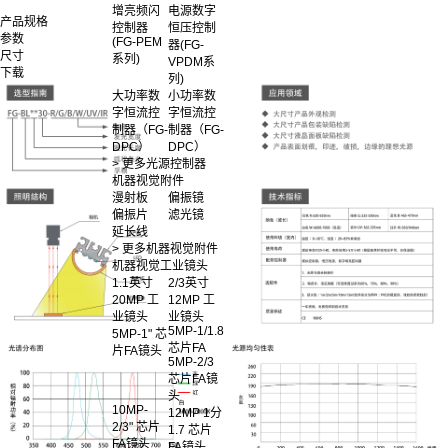
增亮频闪
电源数字
产品规格
控制器
恒压控制
参数
(FG-PEM
器(FG-
尺寸
系列)
VPDM系
下载
列)
大功率数
小功率数
字恒流控
字恒流控
制器（FG-
制器（FG-
DPC）
DPC）
> 更多光源控制器
机器视觉附件
漫射板
偏振镜
偏振片
滤光镜
延长线
> 更多机器视觉附件
机器视觉工业镜头
1.1英寸
2/3英寸
20MP 工
12MP 工
业镜头
业镜头
5MP-1/1.8
5MP-1" 芯
芯片FA
片FA镜头
5MP-2/3
芯片FA镜
头
10MP-
12MP 1分
2/3" 芯片
1.7 芯片
FA镜头
FA镜头