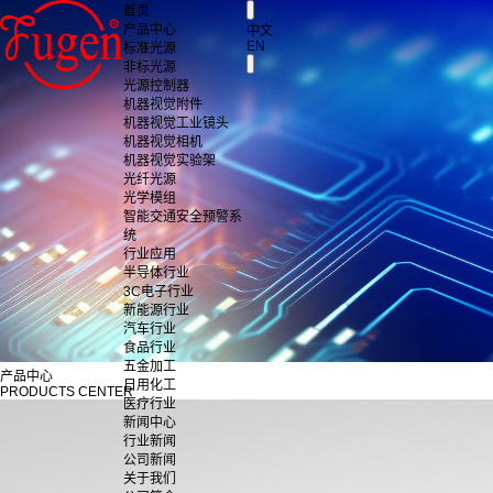
首页
产品中心
中文
EN
标准光源
非标光源
光源控制器
机器视觉附件
机器视觉工业镜头
机器视觉相机
机器视觉实验架
光纤光源
光学模组
智能交通安全预警系
统
行业应用
半导体行业
3C电子行业
新能源行业
汽车行业
食品行业
五金加工
产品中心
日用化工
PRODUCTS CENTER
医疗行业
新闻中心
行业新闻
公司新闻
关于我们