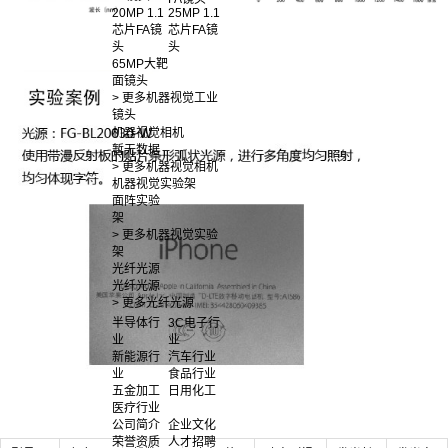
20MP 1.1
25MP 1.1
芯片FA镜
芯片FA镜
头
头
65MP大靶
面镜头
> 更多机器视觉工业
镜头
机器视觉相机
暂无数据
> 更多机器视觉相机
机器视觉实验架
面阵实验
架
> 更多机器视觉实验
架
光纤光源
光纤光源
> 更多光纤光源
半导体行
3C电子行
业
业
新能源行
汽车行业
业
食品行业
五金加工
日用化工
医疗行业
公司简介
企业文化
荣誉资质
人才招聘