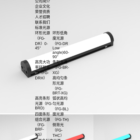
公司简介
企业文化
荣誉资质
人才招聘
联系我们
标准光源
环形光源
环形低角
（FG-
度光源
DR）0-
（FG-DR
45°
Low
angle)60-
90°
高亮大功
条形光源
率环形光
（FG-BR-
源（FG-
XG）
DRH）
高均匀条
形光源
（FG-
BRT-XG)
高亮条形
弧状高均
光源（FG-
匀光源
BRD)
（FG-BL)
四面条形
面光源
组合光源
（FG-TH)
（FG-
侧背光
BRF-
（FG-
XG）
THC）