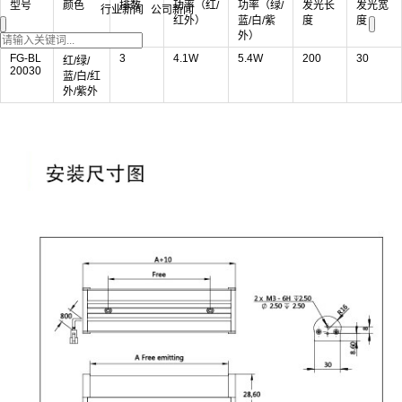
型号
颜色
排数
功率（红/
功率（绿/
发光长
发光宽
行业新闻
公司新闻
红外）
蓝/白/紫
度
度
外）
FG-BL
3
4.1W
5.4W
200
30
红/绿/
20030
蓝/白/红
外/紫外