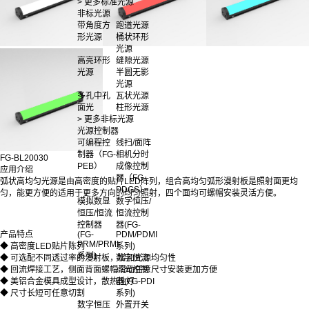
> 更多标准光源
非标光源
带角度方
跑道光源
形光源
桶状环形
光源
高亮环形
缝隙光源
光源
半圆无影
光源
多孔中孔
瓦状光源
面光
柱形光源
> 更多非标光源
光源控制器
可编程控
线扫/面阵
制器（FG-
相机分时
FG-BL20030
PEB）
成像控制
应用介绍
器（FG-
弧状高均匀光源是由高密度的贴片LED阵列，组合高均匀弧形漫射板是照射面更均
PDGS）
匀，能更方便的适用于更多方向的均匀照射，四个面均可螺帽安装灵活方便。
模拟数显
数字恒压/
恒压/恒流
恒流控制
控制器
器(FG-
(FG-
PDM/PDMI
产品特点
PRM/PRMI
系列)
◆ 高密度LED贴片陈列
系列)
数字恒流
◆ 可选配不同透过率的漫射板，增加光源均匀性
点光控制
◆ 回流焊接工艺，侧面背面螺帽滑动任意尺寸安装更加方便
器(FG-PDI
◆ 美铝合金模具成型设计，散热性好
系列)
◆ 尺寸长短可任意切割
数字恒压
外置开关