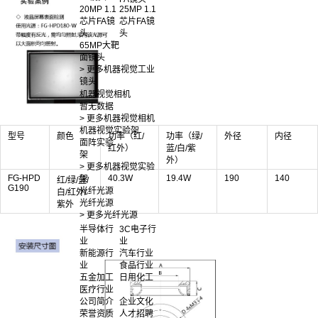
20MP 1.1
25MP 1.1
芯片FA镜
芯片FA镜
头
头
65MP大靶
面镜头
> 更多机器视觉工业
镜头
机器视觉相机
暂无数据
> 更多机器视觉相机
机器视觉实验架
型号
颜色
功率（红/
功率（绿/
外径
内径
面阵实验
红外）
蓝/白/紫
架
外）
> 更多机器视觉实验
FG-HPD
40.3W
19.4W
190
140
架
红/绿/蓝/
G190
光纤光源
白/红外/
光纤光源
紫外
> 更多光纤光源
半导体行
3C电子行
业
业
新能源行
汽车行业
业
食品行业
五金加工
日用化工
医疗行业
公司简介
企业文化
荣誉资质
人才招聘