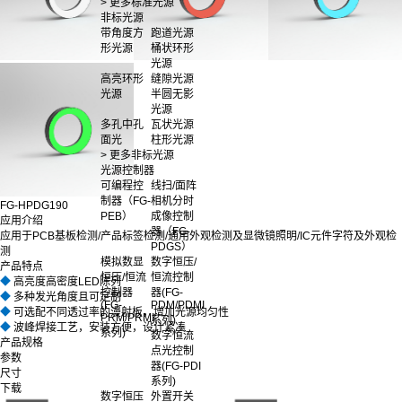
> 更多标准光源
非标光源
带角度方
跑道光源
形光源
桶状环形
光源
高亮环形
缝隙光源
光源
半圆无影
光源
多孔中孔
瓦状光源
面光
柱形光源
> 更多非标光源
光源控制器
可编程控
线扫/面阵
制器（FG-
相机分时
FG-HPDG190
PEB）
成像控制
应用介绍
器（FG-
应用于PCB基板检测/产品标签检测/通用外观检测及显微镜照明/IC元件字符及外观检
PDGS）
测
模拟数显
数字恒压/
产品特点
恒压/恒流
恒流控制
◆
高亮度高密度LED陈列
控制器
器(FG-
◆
多种发光角度且可定制
(FG-
PDM/PDMI
◆
可选配不同透过率的漫射板，增加光源均匀性
PRM/PRMI
系列)
◆
波峰焊接工艺，安装方便，设计紧凑
系列)
数字恒流
产品规格
点光控制
参数
器(FG-PDI
尺寸
系列)
下载
数字恒压
外置开关