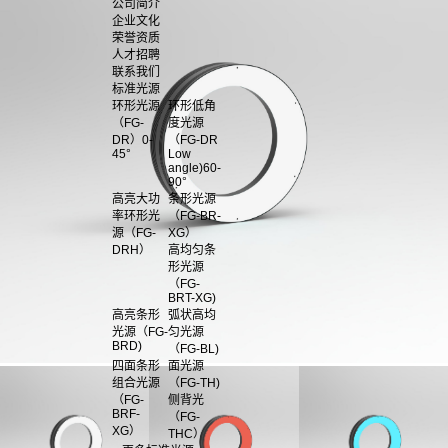
公司简介
企业文化
荣誉资质
人才招聘
联系我们
标准光源
环形光源
环形低角
（FG-
度光源
DR）0-
（FG-DR
45°
Low
angle)60-
90°
高亮大功
条形光源
率环形光
（FG-BR-
源（FG-
XG）
DRH）
高均匀条
形光源
（FG-
BRT-XG)
高亮条形
弧状高均
光源（FG-
匀光源
BRD)
（FG-BL)
四面条形
面光源
组合光源
（FG-TH)
（FG-
侧背光
BRF-
（FG-
XG）
THC）