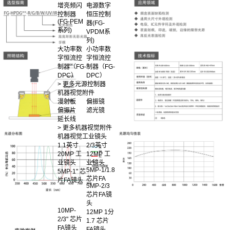
增亮频闪
电源数字
控制器
恒压控制
(FG-PEM
器(FG-
系列)
VPDM系
列)
大功率数
小功率数
字恒流控
字恒流控
制器（FG-
制器（FG-
DPC）
DPC）
> 更多光源控制器
机器视觉附件
漫射板
偏振镜
偏振片
滤光镜
延长线
> 更多机器视觉附件
机器视觉工业镜头
1.1英寸
2/3英寸
20MP 工
12MP 工
业镜头
业镜头
5MP-1/1.8
5MP-1" 芯
芯片FA
片FA镜头
5MP-2/3
芯片FA镜
头
10MP-
12MP 1分
2/3" 芯片
1.7 芯片
FA镜头
FA镜头