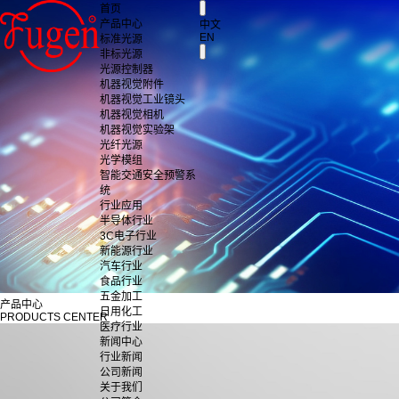
首页
产品中心
中文
EN
标准光源
非标光源
光源控制器
机器视觉附件
机器视觉工业镜头
机器视觉相机
机器视觉实验架
光纤光源
光学模组
智能交通安全预警系
统
行业应用
半导体行业
3C电子行业
新能源行业
汽车行业
食品行业
五金加工
产品中心
日用化工
PRODUCTS CENTER
医疗行业
新闻中心
行业新闻
公司新闻
关于我们