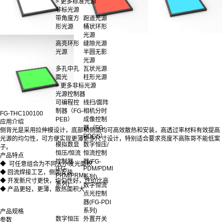
> 更多标准光源
非标光源
带角度方
跑道光源
形光源
桶状环形
光源
高亮环形
缝隙光源
光源
半圆无影
光源
多孔中孔
瓦状光源
面光
柱形光源
> 更多非标光源
光源控制器
可编程控
线扫/面阵
制器（FG-
相机分时
FG-THC100100
PEB）
成像控制
应用介绍
器（FG-
侧背光是采用拉伸模设计，底部和侧面均可高效散热和安装，高透过率材料有效提高
PDGS）
光源的均匀性，可方便实现更薄更多尺寸设计，特别适合要求亮度不高陈哥不能低案
模拟数显
数字恒压/
子。
恒压/恒流
恒流控制
产品特点
控制器
器(FG-
◆ 可任意组合为不同大小发光面积
(FG-
PDM/PDMI
◆ 回流焊接工艺，侧面安装
PRM/PRMI
系列)
◆ 开发新尺寸更快，均匀性好，性价比高
系列)
数字恒流
◆ 产品更轻，更薄，散热面积大
点光控制
器(FG-PDI
系列)
产品规格
数字恒压
外置开关
参数