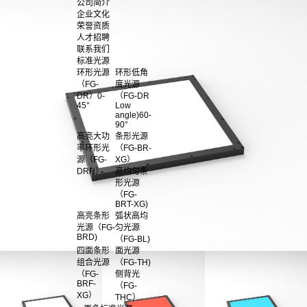
公司简介
企业文化
荣誉资质
人才招聘
联系我们
标准光源
环形光源
环形低角
（FG-
度光源
DR）0-
（FG-DR
45°
Low
angle)60-
90°
高亮大功
条形光源
率环形光
（FG-BR-
源（FG-
XG）
DRH）
高均匀条
形光源
（FG-
BRT-XG)
高亮条形
弧状高均
光源（FG-
匀光源
BRD)
（FG-BL)
四面条形
面光源
组合光源
（FG-TH)
（FG-
侧背光
BRF-
（FG-
XG）
THC）