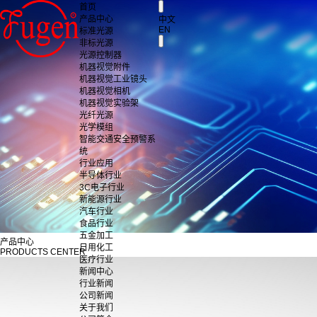
首页
产品中心
中文
EN
标准光源
非标光源
光源控制器
机器视觉附件
机器视觉工业镜头
机器视觉相机
机器视觉实验架
光纤光源
光学模组
智能交通安全预警系
统
行业应用
半导体行业
3C电子行业
新能源行业
汽车行业
食品行业
五金加工
产品中心
日用化工
PRODUCTS CENTER
医疗行业
新闻中心
行业新闻
公司新闻
关于我们