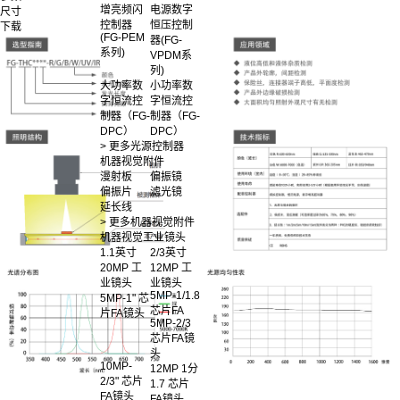
增亮频闪
电源数字
尺寸
控制器
恒压控制
下载
(FG-PEM
器(FG-
系列)
VPDM系
列)
大功率数
小功率数
字恒流控
字恒流控
制器（FG-
制器（FG-
DPC）
DPC）
> 更多光源控制器
机器视觉附件
漫射板
偏振镜
偏振片
滤光镜
延长线
> 更多机器视觉附件
机器视觉工业镜头
1.1英寸
2/3英寸
20MP 工
12MP 工
业镜头
业镜头
5MP-1/1.8
5MP-1" 芯
芯片FA
片FA镜头
5MP-2/3
芯片FA镜
头
10MP-
12MP 1分
2/3" 芯片
1.7 芯片
FA镜头
FA镜头