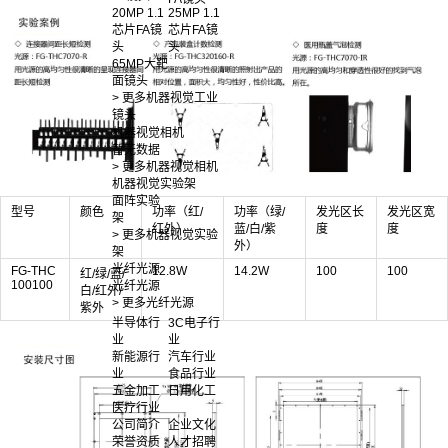
20MP 1.1
25MP 1.1
芯片FA镜
芯片FA镜
头
头
65MP大靶
面镜头
> 更多机器视觉工业
镜头
机器视觉相机
暂无数据
> 更多机器视觉相机
机器视觉实验架
面阵实验
型号
颜色
功率（红/
功率（绿/
发光区长
发光区宽
架
红外）
蓝/白/紫
度
度
> 更多机器视觉实验
外）
架
光纤光源
FG-THC
12.8W
14.2W
100
100
红/绿/蓝/
100100
光纤光源
白/红外/
> 更多光纤光源
紫外
半导体行
3C电子行
业
业
新能源行
汽车行业
业
食品行业
五金加工
日用化工
医疗行业
公司简介
企业文化
荣誉资质
人才招聘