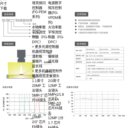
增亮频闪
电源数字
尺寸
控制器
恒压控制
下载
(FG-PEM
器(FG-
系列)
VPDM系
列)
小功率数
大功率数
字恒流控
字恒流控
制器（FG-
制器（FG-
DPC）
DPC）
> 更多光源控制器
机器视觉附件
漫射板
偏振镜
偏振片
滤光镜
延长线
> 更多机器视觉附件
机器视觉工业镜头
1.1英寸
2/3英寸
20MP 工
12MP 工
业镜头
业镜头
5MP-1/1.8
5MP-1" 芯
芯片FA
片FA镜头
5MP-2/3
芯片FA镜
头
10MP-
12MP 1分
2/3" 芯片
1.7 芯片
FA镜头
FA镜头