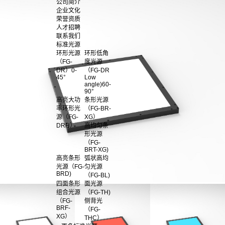
公司简介
企业文化
荣誉资质
人才招聘
联系我们
标准光源
环形光源
环形低角
（FG-
度光源
DR）0-
（FG-DR
45°
Low
angle)60-
90°
高亮大功
条形光源
率环形光
（FG-BR-
源（FG-
XG）
DRH）
高均匀条
形光源
（FG-
BRT-XG)
高亮条形
弧状高均
光源（FG-
匀光源
BRD)
（FG-BL)
四面条形
面光源
组合光源
（FG-TH)
（FG-
侧背光
BRF-
（FG-
XG）
THC）