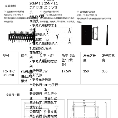
20MP 1.1
25MP 1.1
芯片FA镜
芯片FA镜
头
头
65MP大靶
面镜头
> 更多机器视觉工业
镜头
机器视觉相机
暂无数据
> 更多机器视觉相机
机器视觉实验架
面阵实验
型号
颜色
功率（红/
功率（绿/
发光区长
发光区宽
架
红外）
蓝/白/紫
度
度
> 更多机器视觉实验
外）
架
光纤光源
FG-THC
7.3W
17.5W
350
350
红/绿/蓝/
350350
光纤光源
白/红外/
> 更多光纤光源
紫外
半导体行
3C电子行
业
业
新能源行
汽车行业
业
食品行业
五金加工
日用化工
医疗行业
公司简介
企业文化
荣誉资质
人才招聘