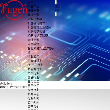
首页
产品中心
中文
EN
标准光源
非标光源
光源控制器
机器视觉附件
机器视觉工业镜头
机器视觉相机
机器视觉实验架
光纤光源
光学模组
智能交通安全预警系
统
行业应用
半导体行业
3C电子行业
新能源行业
汽车行业
食品行业
五金加工
产品中心
日用化工
PRODUCTS CENTER
医疗行业
新闻中心
行业新闻
公司新闻
关于我们