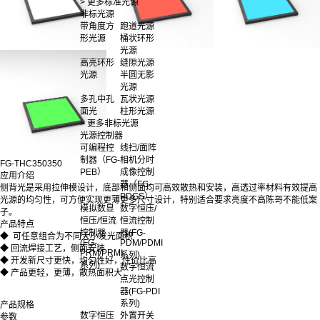
> 更多标准光源
非标光源
带角度方
跑道光源
形光源
桶状环形
光源
高亮环形
缝隙光源
光源
半圆无影
光源
多孔中孔
瓦状光源
面光
柱形光源
> 更多非标光源
光源控制器
可编程控
线扫/面阵
制器（FG-
相机分时
FG-THC350350
PEB）
成像控制
应用介绍
器（FG-
侧背光是采用拉伸模设计，底部和侧面均可高效散热和安装，高透过率材料有效提高
PDGS）
光源的均匀性，可方便实现更薄更多尺寸设计，特别适合要求亮度不高陈哥不能低案
模拟数显
数字恒压/
子。
恒压/恒流
恒流控制
产品特点
控制器
器(FG-
◆ 可任意组合为不同大小发光面积
(FG-
PDM/PDMI
◆ 回流焊接工艺，侧面安装
PRM/PRMI
系列)
◆ 开发新尺寸更快，均匀性好，性价比高
系列)
数字恒流
◆ 产品更轻，更薄，散热面积大
点光控制
器(FG-PDI
系列)
产品规格
数字恒压
外置开关
参数