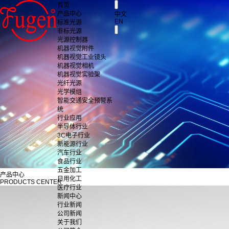
首页
产品中心
中文
EN
标准光源
非标光源
光源控制器
机器视觉附件
机器视觉工业镜头
机器视觉相机
机器视觉实验架
光纤光源
光学模组
智能交通安全预警系
统
行业应用
半导体行业
3C电子行业
新能源行业
汽车行业
食品行业
五金加工
产品中心
日用化工
PRODUCTS CENTER
医疗行业
新闻中心
行业新闻
公司新闻
关于我们