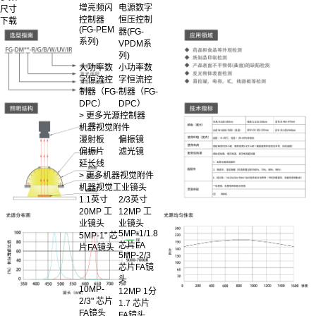
增亮频闪
电源数字
尺寸
控制器
恒压控制
下载
(FG-PEM
器(FG-
系列)
VPDM系
列)
大功率数
小功率数
字恒流控
字恒流控
制器（FG-
制器（FG-
DPC）
DPC）
> 更多光源控制器
机器视觉附件
漫射板
偏振镜
偏振片
滤光镜
延长线
> 更多机器视觉附件
机器视觉工业镜头
1.1英寸
2/3英寸
20MP 工
12MP 工
业镜头
业镜头
5MP-1/1.8
5MP-1" 芯
芯片FA
片FA镜头
5MP-2/3
芯片FA镜
头
10MP-
12MP 1分
2/3" 芯片
1.7 芯片
FA镜头
FA镜头