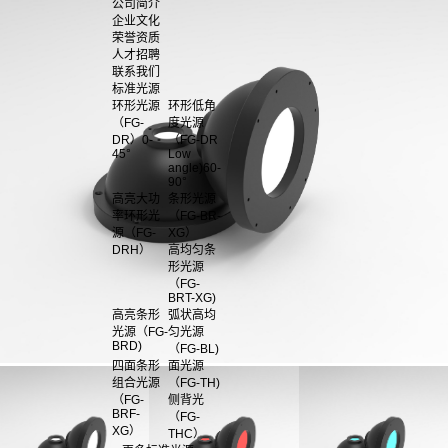
公司简介
企业文化
荣誉资质
人才招聘
联系我们
标准光源
环形光源
环形低角
（FG-
度光源
DR）0-
（FG-DR
45°
Low
angle)60-
90°
高亮大功
条形光源
率环形光
（FG-BR-
源（FG-
XG）
DRH）
高均匀条
形光源
（FG-
BRT-XG)
高亮条形
弧状高均
光源（FG-
匀光源
BRD)
（FG-BL)
四面条形
面光源
组合光源
（FG-TH)
（FG-
侧背光
BRF-
（FG-
XG）
THC）