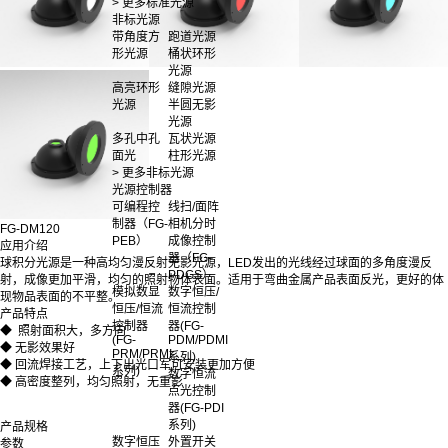
> 更多标准光源
非标光源
带角度方
跑道光源
形光源
桶状环形
光源
高亮环形
缝隙光源
光源
半圆无影
光源
多孔中孔
瓦状光源
面光
柱形光源
> 更多非标光源
光源控制器
可编程控
线扫/面阵
制器（FG-
相机分时
FG-DM120
PEB）
成像控制
应用介绍
器（FG-
球积分光源是一种高均匀漫反射无影光源，LED发出的光线经过球面的多角度漫反
PDGS）
射，成像更加平滑，均匀的照射物体表面。适用于弯曲金属产品表面反光，更好的体
模拟数显
数字恒压/
现物品表面的不平整。
恒压/恒流
恒流控制
产品特点
控制器
器(FG-
◆ 照射面积大，多方向
(FG-
PDM/PDMI
◆ 无影效果好
PRM/PRMI
系列)
◆ 回流焊接工艺，上下出光口军可安装更加方便
系列)
数字恒流
◆ 高密度整列，均匀照射，无重影
点光控制
器(FG-PDI
系列)
产品规格
数字恒压
外置开关
参数