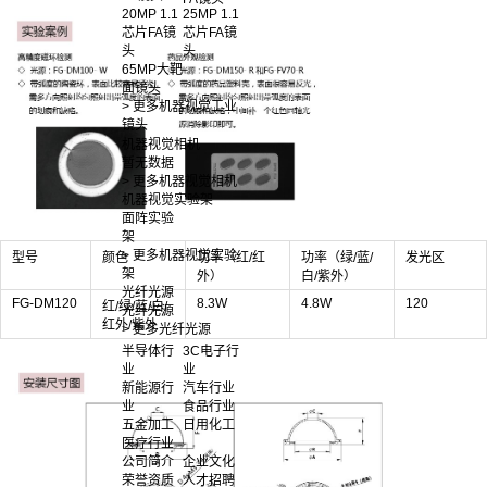
20MP 1.1
25MP 1.1
芯片FA镜
芯片FA镜
头
头
65MP大靶
面镜头
> 更多机器视觉工业
镜头
机器视觉相机
暂无数据
> 更多机器视觉相机
机器视觉实验架
面阵实验
架
> 更多机器视觉实验
型号
颜色
功率（红/红
功率（绿/蓝/
发光区
架
外）
白/紫外）
光纤光源
FG-DM120
8.3W
4.8W
120
红/绿/蓝/白/
光纤光源
红外/紫外
> 更多光纤光源
半导体行
3C电子行
业
业
新能源行
汽车行业
业
食品行业
五金加工
日用化工
医疗行业
公司简介
企业文化
荣誉资质
人才招聘