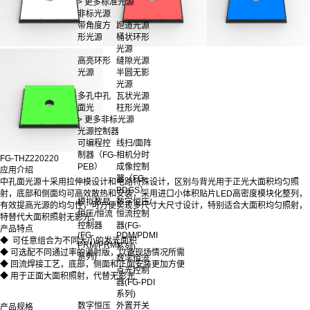
> 更多标准光源
非标光源
带角度方
跑道光源
形光源
桶状环形
光源
高亮环形
缝隙光源
光源
半圆无影
光源
多孔中孔
瓦状光源
面光
柱形光源
> 更多非标光源
光源控制器
可编程控
线扫/面阵
制器（FG-
相机分时
FG-THZ220220
PEB）
成像控制
应用介绍
器（FG-
中孔面光源十采用拉伸模设计和电路特殊设计，区别与背光用于正光大面积均匀照
PDGS）
射，底部和侧面均可高效散热和安装，采用进口小体积贴片LED高密度模块化整列，
模拟数显
数字恒压/
有效提高光源的均匀性，可方便实现多尺寸大尺寸设计，特别适合大面积均匀照射，
恒压/恒流
恒流控制
特替代大面积照射无影光。
控制器
器(FG-
产品特点
(FG-
PDM/PDMI
◆ 可任意组合为不同大小的发光面积
PRM/PRMI
系列)
◆ 可选配不同通过率的漫射版，以备现场情况所需
系列)
数字恒流
◆ 回流焊接工艺，底部，侧面和正面安装更加方便
点光控制
◆ 用于正面大面积照射，代替无影光
器(FG-PDI
系列)
数字恒压
外置开关
产品规格