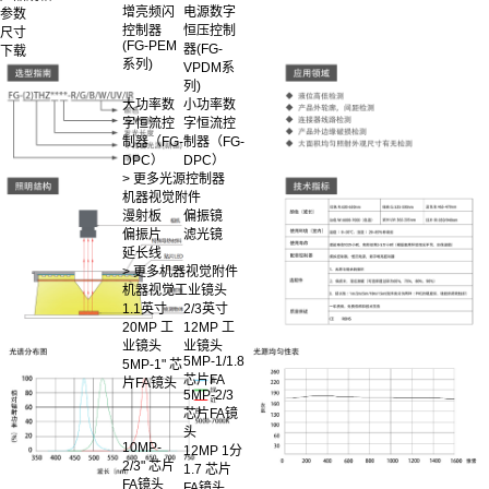
增亮频闪
电源数字
参数
控制器
恒压控制
尺寸
(FG-PEM
器(FG-
下载
系列)
VPDM系
列)
大功率数
小功率数
字恒流控
字恒流控
制器（FG-
制器（FG-
DPC）
DPC）
> 更多光源控制器
机器视觉附件
漫射板
偏振镜
偏振片
滤光镜
延长线
> 更多机器视觉附件
机器视觉工业镜头
1.1英寸
2/3英寸
20MP 工
12MP 工
业镜头
业镜头
5MP-1/1.8
5MP-1" 芯
芯片FA
片FA镜头
5MP-2/3
芯片FA镜
头
10MP-
12MP 1分
2/3" 芯片
1.7 芯片
FA镜头
FA镜头