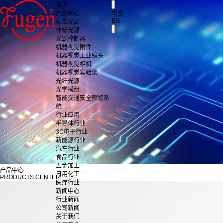
首页
产品中心
中文
EN
标准光源
非标光源
光源控制器
机器视觉附件
机器视觉工业镜头
机器视觉相机
机器视觉实验架
光纤光源
光学模组
智能交通安全预警系
统
行业应用
半导体行业
3C电子行业
新能源行业
汽车行业
食品行业
五金加工
产品中心
日用化工
PRODUCTS CENTER
医疗行业
新闻中心
行业新闻
公司新闻
关于我们