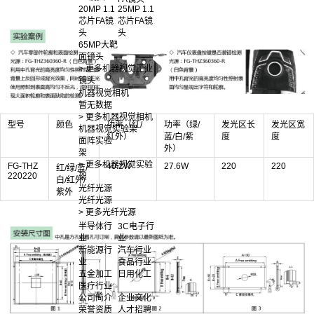
20MP 1.1
25MP 1.1
芯片FA镜
芯片FA镜
头
头
65MP大靶
面镜头
> 更多机器视觉工业
镜头
机器视觉相机
暂无数据
> 更多机器视觉相机
型号
颜色
功率（红/
功率（绿/
发光区长
发光区宽
机器视觉实验架
红外）
蓝/白/紫
度
度
面阵实验
外）
架
> 更多机器视觉实验
FG-THZ
40.2W
27.6W
220
220
红/绿/蓝/
220220
架
白/红外/
光纤光源
紫外
光纤光源
> 更多光纤光源
半导体行
3C电子行
业
业
新能源行
汽车行业
业
食品行业
五金加工
日用化工
医疗行业
公司简介
企业文化
荣誉资质
人才招聘