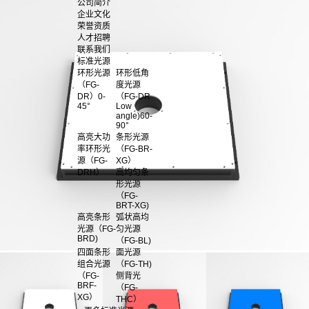
公司简介
企业文化
荣誉资质
人才招聘
联系我们
标准光源
环形光源
环形低角
（FG-
度光源
DR）0-
（FG-DR
45°
Low
angle)60-
90°
高亮大功
条形光源
率环形光
（FG-BR-
源（FG-
XG）
DRH）
高均匀条
形光源
（FG-
BRT-XG)
高亮条形
弧状高均
光源（FG-
匀光源
BRD)
（FG-BL)
四面条形
面光源
组合光源
（FG-TH)
（FG-
侧背光
BRF-
（FG-
XG）
THC）