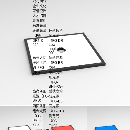
公司简介
企业文化
荣誉资质
人才招聘
联系我们
标准光源
环形光源
环形低角
（FG-
度光源
DR）0-
（FG-DR
45°
Low
angle)60-
90°
高亮大功
条形光源
率环形光
（FG-BR-
源（FG-
XG）
DRH）
高均匀条
形光源
（FG-
BRT-XG)
高亮条形
弧状高均
光源（FG-
匀光源
BRD)
（FG-BL)
四面条形
面光源
组合光源
（FG-TH)
（FG-
侧背光
BRF-
（FG-
XG）
THC）