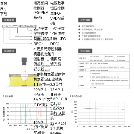
增亮频闪
电源数字
参数
控制器
恒压控制
尺寸
(FG-PEM
器(FG-
下载
系列)
VPDM系
列)
大功率数
小功率数
字恒流控
字恒流控
制器（FG-
制器（FG-
DPC）
DPC）
> 更多光源控制器
机器视觉附件
漫射板
偏振镜
偏振片
滤光镜
延长线
> 更多机器视觉附件
机器视觉工业镜头
1.1英寸
2/3英寸
20MP 工
12MP 工
业镜头
业镜头
5MP-1/1.8
5MP-1" 芯
芯片FA
片FA镜头
5MP-2/3
芯片FA镜
头
10MP-
12MP 1分
2/3" 芯片
1.7 芯片
FA镜头
FA镜头