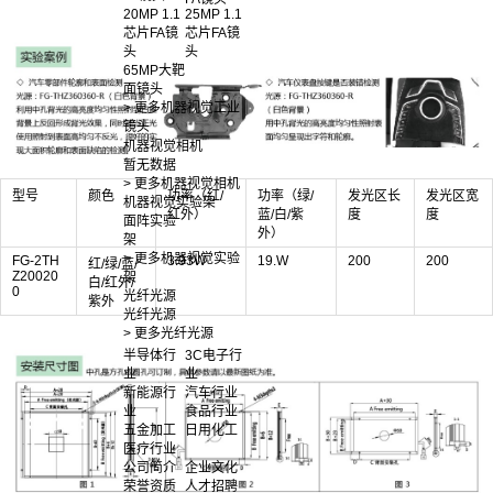
20MP 1.1
25MP 1.1
芯片FA镜
芯片FA镜
头
头
65MP大靶
面镜头
> 更多机器视觉工业
镜头
机器视觉相机
暂无数据
> 更多机器视觉相机
型号
颜色
功率（红/
功率（绿/
发光区长
发光区宽
机器视觉实验架
红外）
蓝/白/紫
度
度
面阵实验
外）
架
> 更多机器视觉实验
FG-2TH
3.93W
19.W
200
200
红/绿/蓝/
Z20020
架
白/红外/
0
光纤光源
紫外
光纤光源
> 更多光纤光源
半导体行
3C电子行
业
业
新能源行
汽车行业
业
食品行业
五金加工
日用化工
医疗行业
公司简介
企业文化
荣誉资质
人才招聘