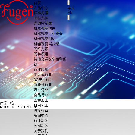
首页
产品中心
中文
EN
标准光源
非标光源
光源控制器
机器视觉附件
机器视觉工业镜头
机器视觉相机
机器视觉实验架
光纤光源
光学模组
智能交通安全预警系
统
行业应用
半导体行业
3C电子行业
新能源行业
汽车行业
食品行业
五金加工
产品中心
日用化工
PRODUCTS CENTER
医疗行业
新闻中心
行业新闻
公司新闻
关于我们