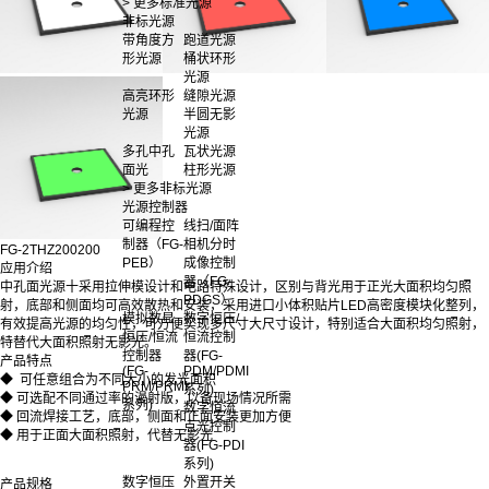
> 更多标准光源
非标光源
带角度方
跑道光源
形光源
桶状环形
光源
高亮环形
缝隙光源
光源
半圆无影
光源
多孔中孔
瓦状光源
面光
柱形光源
> 更多非标光源
光源控制器
可编程控
线扫/面阵
制器（FG-
相机分时
FG-2THZ200200
PEB）
成像控制
应用介绍
器（FG-
中孔面光源十采用拉伸模设计和电路特殊设计，区别与背光用于正光大面积均匀照
PDGS）
射，底部和侧面均可高效散热和安装，采用进口小体积贴片LED高密度模块化整列，
模拟数显
数字恒压/
有效提高光源的均匀性，可方便实现多尺寸大尺寸设计，特别适合大面积均匀照射，
恒压/恒流
恒流控制
特替代大面积照射无影光。
控制器
器(FG-
产品特点
(FG-
PDM/PDMI
◆ 可任意组合为不同大小的发光面积
PRM/PRMI
系列)
◆ 可选配不同通过率的漫射版，以备现场情况所需
系列)
数字恒流
◆ 回流焊接工艺，底部，侧面和正面安装更加方便
点光控制
◆ 用于正面大面积照射，代替无影光
器(FG-PDI
系列)
数字恒压
外置开关
产品规格