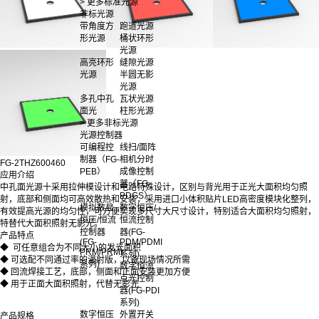
> 更多标准光源
非标光源
带角度方
跑道光源
形光源
桶状环形
光源
高亮环形
缝隙光源
光源
半圆无影
光源
多孔中孔
瓦状光源
面光
柱形光源
> 更多非标光源
光源控制器
可编程控
线扫/面阵
制器（FG-
相机分时
FG-2THZ600460
PEB）
成像控制
应用介绍
器（FG-
中孔面光源十采用拉伸模设计和电路特殊设计，区别与背光用于正光大面积均匀照
PDGS）
射，底部和侧面均可高效散热和安装，采用进口小体积贴片LED高密度模块化整列，
模拟数显
数字恒压/
有效提高光源的均匀性，可方便实现多尺寸大尺寸设计，特别适合大面积均匀照射，
恒压/恒流
恒流控制
特替代大面积照射无影光。
控制器
器(FG-
产品特点
(FG-
PDM/PDMI
◆ 可任意组合为不同大小的发光面积
PRM/PRMI
系列)
◆ 可选配不同通过率的漫射版，以备现场情况所需
系列)
数字恒流
◆ 回流焊接工艺，底部，侧面和正面安装更加方便
点光控制
◆ 用于正面大面积照射，代替无影光
器(FG-PDI
系列)
数字恒压
外置开关
产品规格