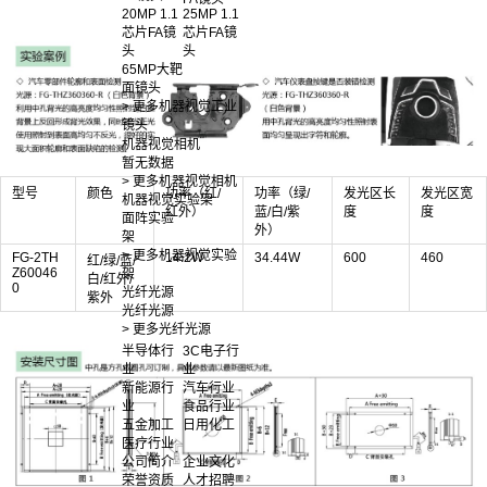
20MP 1.1
25MP 1.1
芯片FA镜
芯片FA镜
头
头
65MP大靶
面镜头
> 更多机器视觉工业
镜头
机器视觉相机
暂无数据
> 更多机器视觉相机
型号
颜色
功率（红/
功率（绿/
发光区长
发光区宽
机器视觉实验架
红外）
蓝/白/紫
度
度
面阵实验
外）
架
> 更多机器视觉实验
FG-2TH
14.2W
34.44W
600
460
红/绿/蓝/
Z60046
架
白/红外/
0
光纤光源
紫外
光纤光源
> 更多光纤光源
半导体行
3C电子行
业
业
新能源行
汽车行业
业
食品行业
五金加工
日用化工
医疗行业
公司简介
企业文化
荣誉资质
人才招聘