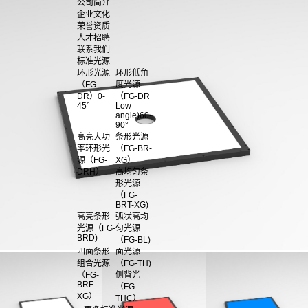
公司简介
企业文化
荣誉资质
人才招聘
联系我们
标准光源
环形光源
环形低角
（FG-
度光源
DR）0-
（FG-DR
45°
Low
angle)60-
90°
高亮大功
条形光源
率环形光
（FG-BR-
源（FG-
XG）
DRH）
高均匀条
形光源
（FG-
BRT-XG)
高亮条形
弧状高均
光源（FG-
匀光源
BRD)
（FG-BL)
四面条形
面光源
组合光源
（FG-TH)
（FG-
侧背光
BRF-
（FG-
XG）
THC）