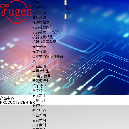
首页
产品中心
中文
EN
标准光源
非标光源
光源控制器
机器视觉附件
机器视觉工业镜头
机器视觉相机
机器视觉实验架
光纤光源
光学模组
智能交通安全预警系
统
行业应用
半导体行业
3C电子行业
新能源行业
汽车行业
食品行业
五金加工
产品中心
日用化工
PRODUCTS CENTER
医疗行业
新闻中心
行业新闻
公司新闻
关于我们