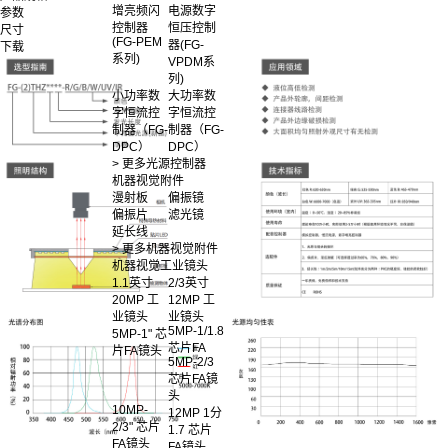
增亮频闪
电源数字
参数
控制器
恒压控制
尺寸
(FG-PEM
器(FG-
下载
系列)
VPDM系
列)
小功率数
大功率数
字恒流控
字恒流控
制器（FG-
制器（FG-
DPC）
DPC）
> 更多光源控制器
机器视觉附件
漫射板
偏振镜
偏振片
滤光镜
延长线
> 更多机器视觉附件
机器视觉工业镜头
1.1英寸
2/3英寸
20MP 工
12MP 工
业镜头
业镜头
5MP-1/1.8
5MP-1" 芯
芯片FA
片FA镜头
5MP-2/3
芯片FA镜
头
10MP-
12MP 1分
2/3" 芯片
1.7 芯片
FA镜头
FA镜头