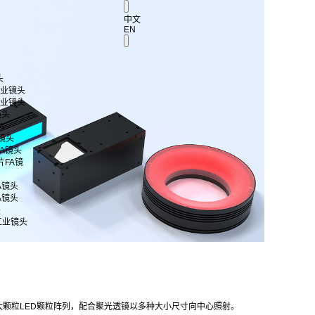
中文
EN
头
 工业镜头
 工业镜头
镜头
A
A镜头
片FA镜头
芯片FA镜
FA镜头
FA镜头
头
工业镜头
颗粒LED颗粒阵列，配合聚光透镜以多种大小尺寸向中心照射。