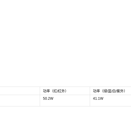
功率（红/红外）
功率（绿/蓝/白/紫外）
50.2W
41.1W