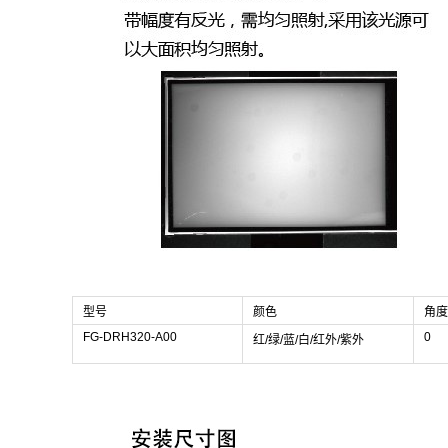
型号
颜色
角度
FG-DRH320-A00
0
红/绿/蓝/白/红外/紫外