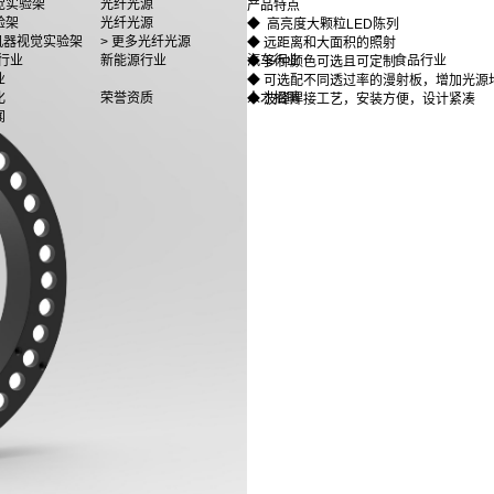
觉实验架
光纤光源
产品特点
验架
光纤光源
◆ 高亮度大颗粒LED陈列
多机器视觉实验架
> 更多光纤光源
◆ 远距离和大面积的照射
行业
新能源行业
汽车行业
食品行业
◆ 多种颜色可选且可定制
业
◆ 可选配不同透过率的漫射板，增加光源
化
荣誉资质
人才招聘
◆ 波峰焊接工艺，安装方便，设计紧凑
闻