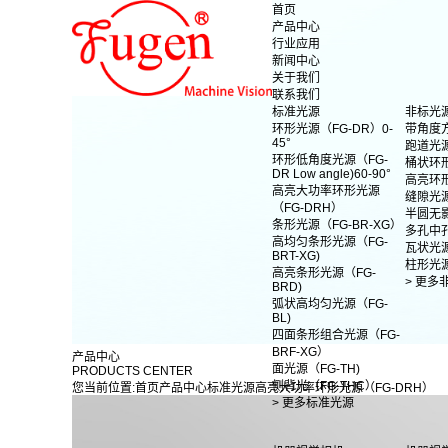
首页
产品中心
行业应用
新闻中心
关于我们
联系我们
标准光源
非标光
环形光源（FG-DR）0-
带角度
45°
跑道光
环形低角度光源（FG-
桶状环
DR Low angle)60-90°
高亮环
高亮大功率环形光源
缝隙光
（FG-DRH）
半圆无
条形光源（FG-BR-XG）
多孔中
高均匀条形光源（FG-
瓦状光
BRT-XG)
柱形光
高亮条形光源（FG-
> 更多
BRD)
弧状高均匀光源（FG-
BL)
四面条形组合光源（FG-
BRF-XG）
产品中心
面光源（FG-TH)
PRODUCTS CENTER
侧背光（FG-THC）
您当前位置:
首页
产品中心
标准光源
高亮大功率环形光源（FG-DRH）
> 更多标准光源