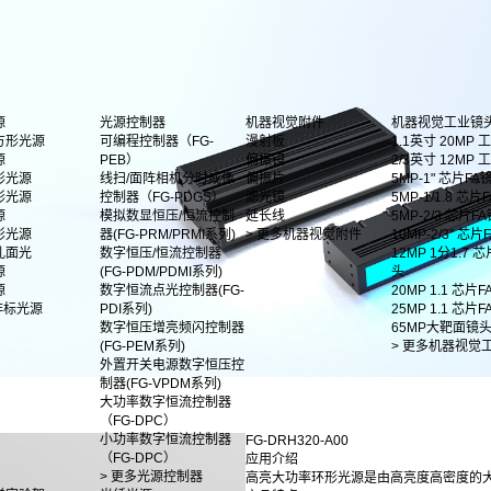
源
光源控制器
机器视觉附件
机器视觉工业镜
方形光源
可编程控制器（FG-
漫射板
1.1英寸 20MP
源
PEB）
偏振镜
2/3英寸 12MP
形光源
线扫/面阵相机分时成像
偏振片
5MP-1" 芯片FA
形光源
控制器（FG-PDGS）
滤光镜
5MP-1/1.8 芯片F
源
模拟数显恒压/恒流控制
延长线
5MP-2/3 芯片F
影光源
器(FG-PRM/PRMI系列)
> 更多机器视觉附件
10MP-2/3" 芯
孔面光
数字恒压/恒流控制器
12MP 1分1.7 
源
(FG-PDM/PDMI系列)
头
源
数字恒流点光控制器(FG-
20MP 1.1 芯片
非标光源
PDI系列)
25MP 1.1 芯片
数字恒压增亮频闪控制器
65MP大靶面镜
(FG-PEM系列)
> 更多机器视觉
外置开关电源数字恒压控
制器(FG-VPDM系列)
大功率数字恒流控制器
（FG-DPC）
小功率数字恒流控制器
FG-DRH320-A00
（FG-DPC）
应用介绍
> 更多光源控制器
高亮大功率环形光源是由高亮度高密度的大