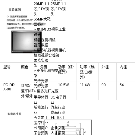
20MP 1.1
25MP 1.1
芯片FA镜
芯片FA镜
头
头
65MP大靶
面镜头
> 更多机器视觉工业
镜头
机器视觉相机
暂无数据
> 更多机器视觉相机
机器视觉实验架
面阵实验
架
型号
颜色
角度
功率（红/
功率（绿/
外径
内径
> 更多机器视觉实验
红外）
蓝/白/紫
架
外）
光纤光源
FG-DR
0
10.5W
11.4W
90
54
红/绿/
光纤光源
X-90
蓝/白/红
> 更多光纤光源
外/紫外
半导体行
3C电子行
业
业
新能源行
汽车行业
业
食品行业
五金加工
日用化工
医疗行业
公司简介
企业文化
荣誉资质
人才招聘