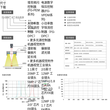
增亮频闪
电源数字
尺寸
控制器
恒压控制
下载
(FG-PEM
器(FG-
系列)
VPDM系
列)
大功率数
小功率数
字恒流控
字恒流控
制器（FG-
制器（FG-
DPC）
DPC）
> 更多光源控制器
机器视觉附件
漫射板
偏振镜
偏振片
滤光镜
延长线
> 更多机器视觉附件
机器视觉工业镜头
1.1英寸
2/3英寸
20MP 工
12MP 工
业镜头
业镜头
5MP-1/1.8
5MP-1" 芯
芯片FA
片FA镜头
5MP-2/3
芯片FA镜
头
10MP-
12MP 1分
2/3" 芯片
1.7 芯片
FA镜头
FA镜头