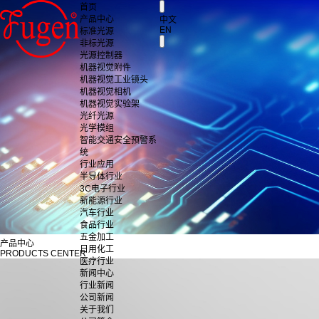
首页
产品中心
中文
EN
标准光源
非标光源
光源控制器
机器视觉附件
机器视觉工业镜头
机器视觉相机
机器视觉实验架
光纤光源
光学模组
智能交通安全预警系
统
行业应用
半导体行业
3C电子行业
新能源行业
汽车行业
食品行业
五金加工
产品中心
日用化工
PRODUCTS CENTER
医疗行业
新闻中心
行业新闻
公司新闻
关于我们