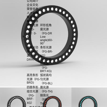
公司简介
企业文化
荣誉资质
人才招聘
联系我们
标准光源
环形光源
环形低角
（FG-
度光源
DR）0-
（FG-DR
45°
Low
angle)60-
90°
高亮大功
条形光源
率环形光
（FG-BR-
源（FG-
XG）
DRH）
高均匀条
形光源
（FG-
BRT-XG)
高亮条形
弧状高均
光源（FG-
匀光源
BRD)
（FG-BL)
四面条形
面光源
组合光源
（FG-TH)
（FG-
侧背光
BRF-
（FG-
XG）
THC）