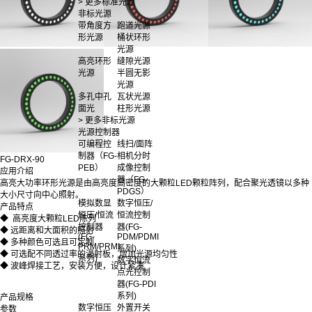
> 更多标准光源
非标光源
带角度方
跑道光源
形光源
桶状环形
光源
高亮环形
缝隙光源
光源
半圆无影
光源
多孔中孔
瓦状光源
面光
柱形光源
> 更多非标光源
光源控制器
可编程控
线扫/面阵
制器（FG-
相机分时
FG-DRX-90
PEB）
成像控制
应用介绍
器（FG-
高亮大功率环形光源是由高亮度高密度的大颗粒LED颗粒阵列，配合聚光透镜以多种
PDGS）
大小尺寸向中心照射。
模拟数显
数字恒压/
产品特点
恒压/恒流
恒流控制
◆ 高亮度大颗粒LED陈列
控制器
器(FG-
◆ 远距离和大面积的照射
(FG-
PDM/PDMI
◆ 多种颜色可选且可定制
PRM/PRMI
系列)
◆ 可选配不同透过率的漫射板，增加光源均匀性
系列)
数字恒流
◆ 波峰焊接工艺，安装方便，设计紧凑
点光控制
器(FG-PDI
系列)
产品规格
数字恒压
外置开关
参数