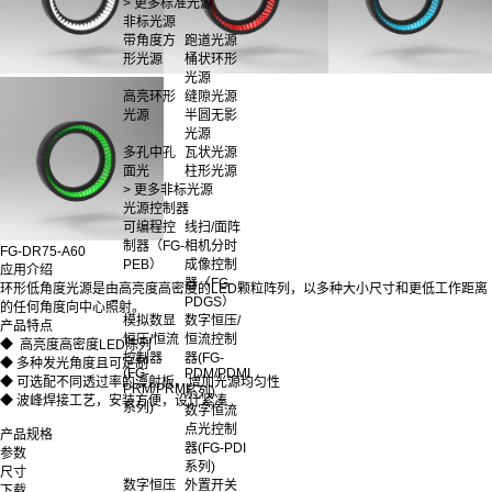
> 更多标准光源
非标光源
带角度方
跑道光源
形光源
桶状环形
光源
高亮环形
缝隙光源
光源
半圆无影
光源
多孔中孔
瓦状光源
面光
柱形光源
> 更多非标光源
光源控制器
可编程控
线扫/面阵
制器（FG-
相机分时
FG-DR75-A60
PEB）
成像控制
应用介绍
器（FG-
环形低角度光源是由高亮度高密度的LED颗粒阵列，以多种大小尺寸和更低工作距离
PDGS）
的任何角度向中心照射。
模拟数显
数字恒压/
产品特点
恒压/恒流
恒流控制
◆ 高亮度高密度LED陈列
控制器
器(FG-
◆ 多种发光角度且可定制
(FG-
PDM/PDMI
◆ 可选配不同透过率的漫射板，增加光源均匀性
PRM/PRMI
系列)
◆ 波峰焊接工艺，安装方便，设计紧凑
系列)
数字恒流
点光控制
产品规格
器(FG-PDI
参数
系列)
尺寸
数字恒压
外置开关
下载