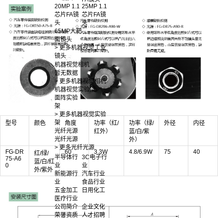
20MP 1.1
25MP 1.1
芯片FA镜
芯片FA镜
头
头
65MP大靶
面镜头
> 更多机器视觉工业
镜头
机器视觉相机
暂无数据
> 更多机器视觉相机
机器视觉实验架
面阵实验
架
> 更多机器视觉实验
架
型号
颜色
角度
功率（红/
功率（绿/
外径
内径
光纤光源
红外）
蓝/白/紫
光纤光源
外）
> 更多光纤光源
FG-DR
60
3.3W
4.8/6.9W
75
40
红/绿/
半导体行
3C电子行
75-A6
蓝/白/红
0
业
业
外/紫外
新能源行
汽车行业
业
食品行业
五金加工
日用化工
医疗行业
公司简介
企业文化
荣誉资质
人才招聘