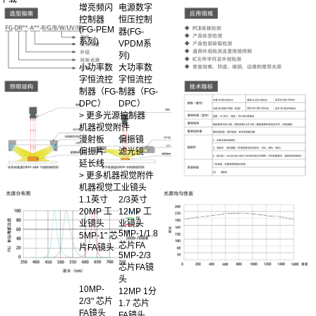
增亮频闪
电源数字
控制器
恒压控制
(FG-PEM
器(FG-
系列)
VPDM系
列)
小功率数
大功率数
字恒流控
字恒流控
制器（FG-
制器（FG-
DPC）
DPC）
> 更多光源控制器
机器视觉附件
漫射板
偏振镜
偏振片
滤光镜
延长线
> 更多机器视觉附件
机器视觉工业镜头
1.1英寸
2/3英寸
20MP 工
12MP 工
业镜头
业镜头
5MP-1/1.8
5MP-1" 芯
芯片FA
片FA镜头
5MP-2/3
芯片FA镜
头
10MP-
12MP 1分
2/3" 芯片
1.7 芯片
FA镜头
FA镜头