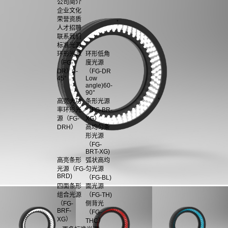
公司简介
企业文化
荣誉资质
人才招聘
联系我们
标准光源
环形光源
环形低角
（FG-
度光源
DR）0-
（FG-DR
45°
Low
angle)60-
90°
高亮大功
条形光源
率环形光
（FG-BR-
源（FG-
XG）
DRH）
高均匀条
形光源
（FG-
BRT-XG)
高亮条形
弧状高均
光源（FG-
匀光源
BRD)
（FG-BL)
四面条形
面光源
组合光源
（FG-TH)
（FG-
侧背光
BRF-
（FG-
XG）
THC）