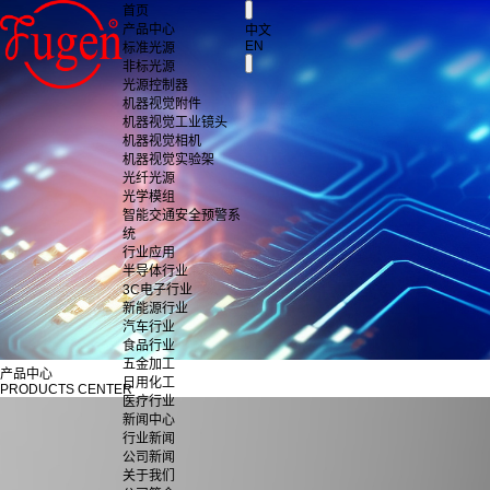
首页
产品中心
中文
EN
标准光源
非标光源
光源控制器
机器视觉附件
机器视觉工业镜头
机器视觉相机
机器视觉实验架
光纤光源
光学模组
智能交通安全预警系
统
行业应用
半导体行业
3C电子行业
新能源行业
汽车行业
食品行业
五金加工
产品中心
日用化工
PRODUCTS CENTER
医疗行业
新闻中心
行业新闻
公司新闻
关于我们