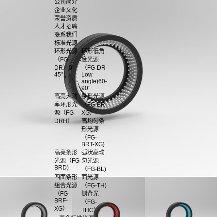
公司简介
企业文化
荣誉资质
人才招聘
联系我们
标准光源
环形光源
环形低角
（FG-
度光源
DR）0-
（FG-DR
45°
Low
angle)60-
90°
高亮大功
条形光源
率环形光
（FG-BR-
源（FG-
XG）
DRH）
高均匀条
形光源
（FG-
BRT-XG)
高亮条形
弧状高均
光源（FG-
匀光源
BRD)
（FG-BL)
四面条形
面光源
组合光源
（FG-TH)
（FG-
侧背光
BRF-
（FG-
XG）
THC）