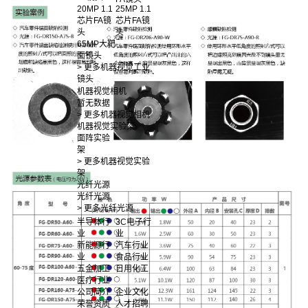
20MP 1.1
25MP 1.1
芯片FA镜
芯片FA镜
头
头
65MP大靶
面镜头
> 更多机器视觉工业
镜头
机器视觉相机
暂无数据
> 更多机器视觉相机
机器视觉实验架
面阵实验
架
> 更多机器视觉实验
架
光纤光源
光纤光源
> 更多光纤光源
半导体行
3C电子行
业
业
新能源行
汽车行业
业
食品行业
五金加工
日用化工
医疗行业
公司简介
企业文化
荣誉资质
人才招聘