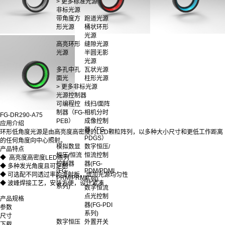
> 更多标准光源
非标光源
带角度方
跑道光源
形光源
桶状环形
光源
高亮环形
缝隙光源
光源
半圆无影
光源
多孔中孔
瓦状光源
面光
柱形光源
> 更多非标光源
光源控制器
可编程控
线扫/面阵
制器（FG-
相机分时
FG-DR290-A75
PEB）
成像控制
应用介绍
器（FG-
环形低角度光源是由高亮度高密度的LED颗粒阵列，以多种大小尺寸和更低工作距离
PDGS）
的任何角度向中心照射。
模拟数显
数字恒压/
产品特点
恒压/恒流
恒流控制
◆ 高亮度高密度LED陈列
控制器
器(FG-
◆ 多种发光角度且可定制
(FG-
PDM/PDMI
◆ 可选配不同透过率的漫射板，增加光源均匀性
PRM/PRMI
系列)
◆ 波峰焊接工艺，安装方便，设计紧凑
系列)
数字恒流
点光控制
产品规格
器(FG-PDI
参数
系列)
尺寸
数字恒压
外置开关
下载