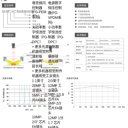
增亮频闪
电源数字
控制器
恒压控制
(FG-PEM
器(FG-
系列)
VPDM系
列)
大功率数
小功率数
字恒流控
字恒流控
制器（FG-
制器（FG-
DPC）
DPC）
> 更多光源控制器
机器视觉附件
漫射板
偏振镜
偏振片
滤光镜
延长线
> 更多机器视觉附件
机器视觉工业镜头
1.1英寸
2/3英寸
20MP 工
12MP 工
业镜头
业镜头
5MP-1/1.8
5MP-1" 芯
芯片FA
片FA镜头
5MP-2/3
芯片FA镜
头
10MP-
12MP 1分
2/3" 芯片
1.7 芯片
FA镜头
FA镜头