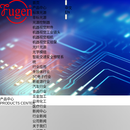
首页
产品中心
中文
EN
标准光源
非标光源
光源控制器
机器视觉附件
机器视觉工业镜头
机器视觉相机
机器视觉实验架
光纤光源
光学模组
智能交通安全预警系
统
行业应用
半导体行业
3C电子行业
新能源行业
汽车行业
食品行业
五金加工
产品中心
日用化工
PRODUCTS CENTER
医疗行业
新闻中心
行业新闻
公司新闻
关于我们