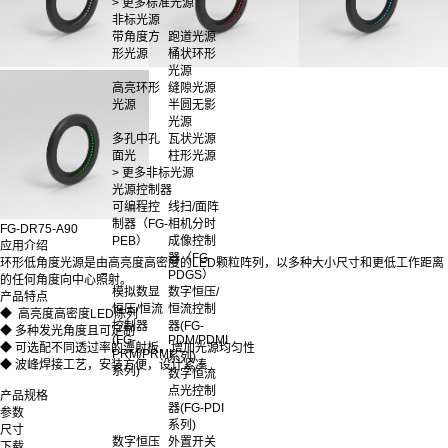
> 更多标准光源
非标光源
带角度方
跑道光源
形光源
桶状环形
光源
高亮环形
缝隙光源
光源
半圆无影
光源
多孔中孔
瓦状光源
面光
柱形光源
> 更多非标光源
光源控制器
可编程控
线扫/面阵
制器（FG-
相机分时
FG-DR75-A90
PEB）
成像控制
应用介绍
器（FG-
环形低角度光源是由高亮度高密度的LED颗粒阵列，以多种大小尺寸和更低工作距离
PDGS）
的任何角度向中心照射。
模拟数显
数字恒压/
产品特点
恒压/恒流
恒流控制
◆ 高亮度高密度LED陈列
控制器
器(FG-
◆ 多种发光角度且可定制
(FG-
PDM/PDMI
◆ 可选配不同透过率的漫射板，增加光源均匀性
PRM/PRMI
系列)
◆ 波峰焊接工艺，安装方便，设计紧凑
系列)
数字恒流
点光控制
产品规格
器(FG-PDI
参数
系列)
尺寸
数字恒压
外置开关
下载