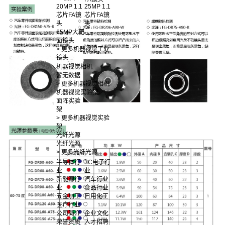
20MP 1.1
25MP 1.1
芯片FA镜
芯片FA镜
头
头
65MP大靶
面镜头
> 更多机器视觉工业
镜头
机器视觉相机
暂无数据
> 更多机器视觉相机
机器视觉实验架
面阵实验
架
> 更多机器视觉实验
架
光纤光源
光纤光源
> 更多光纤光源
半导体行
3C电子行
业
业
新能源行
汽车行业
业
食品行业
五金加工
日用化工
医疗行业
公司简介
企业文化
荣誉资质
人才招聘