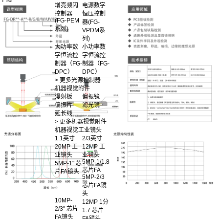
增亮频闪
电源数字
控制器
恒压控制
(FG-PEM
器(FG-
系列)
VPDM系
列)
大功率数
小功率数
字恒流控
字恒流控
制器（FG-
制器（FG-
DPC）
DPC）
> 更多光源控制器
机器视觉附件
漫射板
偏振镜
偏振片
滤光镜
延长线
> 更多机器视觉附件
机器视觉工业镜头
1.1英寸
2/3英寸
20MP 工
12MP 工
业镜头
业镜头
5MP-1/1.8
5MP-1" 芯
芯片FA
片FA镜头
5MP-2/3
芯片FA镜
头
10MP-
12MP 1分
2/3" 芯片
1.7 芯片
FA镜头
FA镜头