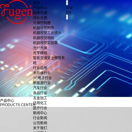
首页
产品中心
中文
EN
标准光源
非标光源
光源控制器
机器视觉附件
机器视觉工业镜头
机器视觉相机
机器视觉实验架
光纤光源
光学模组
智能交通安全预警系
统
行业应用
半导体行业
3C电子行业
新能源行业
汽车行业
食品行业
五金加工
产品中心
日用化工
PRODUCTS CENTER
医疗行业
新闻中心
行业新闻
公司新闻
关于我们