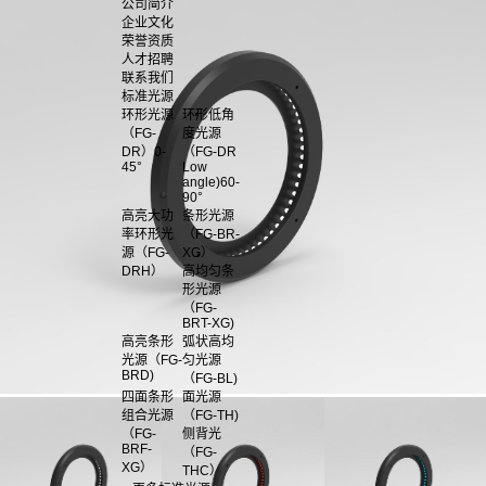
公司简介
企业文化
荣誉资质
人才招聘
联系我们
标准光源
环形光源
环形低角
（FG-
度光源
DR）0-
（FG-DR
45°
Low
angle)60-
90°
高亮大功
条形光源
率环形光
（FG-BR-
源（FG-
XG）
DRH）
高均匀条
形光源
（FG-
BRT-XG)
高亮条形
弧状高均
光源（FG-
匀光源
BRD)
（FG-BL)
四面条形
面光源
组合光源
（FG-TH)
（FG-
侧背光
BRF-
（FG-
XG）
THC）