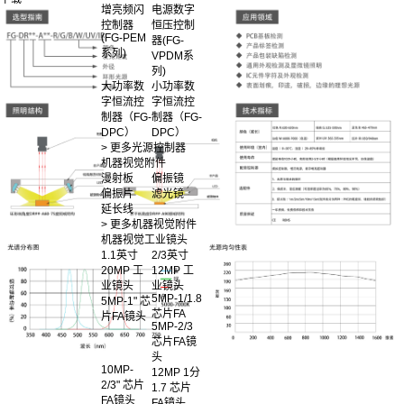
增亮频闪
电源数字
控制器
恒压控制
(FG-PEM
器(FG-
系列)
VPDM系
列)
大功率数
小功率数
字恒流控
字恒流控
制器（FG-
制器（FG-
DPC）
DPC）
> 更多光源控制器
机器视觉附件
漫射板
偏振镜
偏振片
滤光镜
延长线
> 更多机器视觉附件
机器视觉工业镜头
1.1英寸
2/3英寸
20MP 工
12MP 工
业镜头
业镜头
5MP-1/1.8
5MP-1" 芯
芯片FA
片FA镜头
5MP-2/3
芯片FA镜
头
10MP-
12MP 1分
2/3" 芯片
1.7 芯片
FA镜头
FA镜头