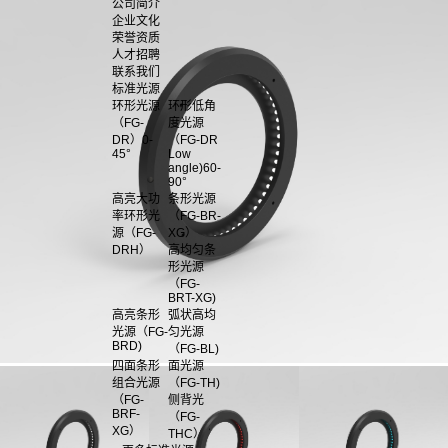
公司简介
企业文化
荣誉资质
人才招聘
联系我们
标准光源
环形光源
环形低角
（FG-
度光源
DR）0-
（FG-DR
45°
Low
angle)60-
90°
高亮大功
条形光源
率环形光
（FG-BR-
源（FG-
XG）
DRH）
高均匀条
形光源
（FG-
BRT-XG)
高亮条形
弧状高均
光源（FG-
匀光源
BRD)
（FG-BL)
四面条形
面光源
组合光源
（FG-TH)
（FG-
侧背光
BRF-
（FG-
XG）
THC）