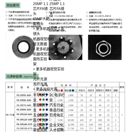
20MP 1.1
25MP 1.1
芯片FA镜
芯片FA镜
头
头
65MP大靶
面镜头
> 更多机器视觉工业
镜头
机器视觉相机
暂无数据
> 更多机器视觉相机
机器视觉实验架
面阵实验
架
> 更多机器视觉实验
架
光纤光源
光纤光源
> 更多光纤光源
半导体行
3C电子行
业
业
新能源行
汽车行业
业
食品行业
五金加工
日用化工
医疗行业
公司简介
企业文化
荣誉资质
人才招聘