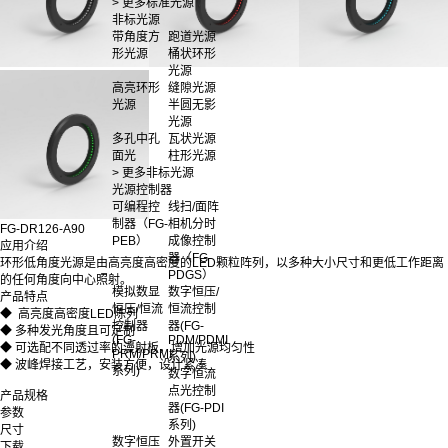
> 更多标准光源
非标光源
带角度方
跑道光源
形光源
桶状环形
光源
高亮环形
缝隙光源
光源
半圆无影
光源
多孔中孔
瓦状光源
面光
柱形光源
> 更多非标光源
光源控制器
可编程控
线扫/面阵
制器（FG-
相机分时
FG-DR126-A90
PEB）
成像控制
应用介绍
器（FG-
环形低角度光源是由高亮度高密度的LED颗粒阵列，以多种大小尺寸和更低工作距离
PDGS）
的任何角度向中心照射。
模拟数显
数字恒压/
产品特点
恒压/恒流
恒流控制
◆ 高亮度高密度LED陈列
控制器
器(FG-
◆ 多种发光角度且可定制
(FG-
PDM/PDMI
◆ 可选配不同透过率的漫射板，增加光源均匀性
PRM/PRMI
系列)
◆ 波峰焊接工艺，安装方便，设计紧凑
系列)
数字恒流
点光控制
产品规格
器(FG-PDI
参数
系列)
尺寸
数字恒压
外置开关
下载