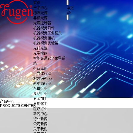
首页
产品中心
中文
EN
标准光源
非标光源
光源控制器
机器视觉附件
机器视觉工业镜头
机器视觉相机
机器视觉实验架
光纤光源
光学模组
智能交通安全预警系
统
行业应用
半导体行业
3C电子行业
新能源行业
汽车行业
食品行业
五金加工
产品中心
日用化工
PRODUCTS CENTER
医疗行业
新闻中心
行业新闻
公司新闻
关于我们