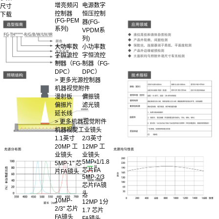
增亮频闪
电源数字
尺寸
控制器
恒压控制
下载
(FG-PEM
器(FG-
系列)
VPDM系
列)
大功率数
小功率数
字恒流控
字恒流控
制器（FG-
制器（FG-
DPC）
DPC）
> 更多光源控制器
机器视觉附件
漫射板
偏振镜
偏振片
滤光镜
延长线
> 更多机器视觉附件
机器视觉工业镜头
1.1英寸
2/3英寸
20MP 工
12MP 工
业镜头
业镜头
5MP-1/1.8
5MP-1" 芯
芯片FA
片FA镜头
5MP-2/3
芯片FA镜
头
10MP-
12MP 1分
2/3" 芯片
1.7 芯片
FA镜头
FA镜头