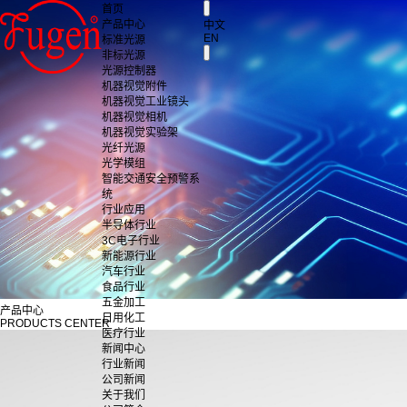
首页
产品中心
中文
EN
标准光源
非标光源
光源控制器
机器视觉附件
机器视觉工业镜头
机器视觉相机
机器视觉实验架
光纤光源
光学模组
智能交通安全预警系
统
行业应用
半导体行业
3C电子行业
新能源行业
汽车行业
食品行业
五金加工
产品中心
日用化工
PRODUCTS CENTER
医疗行业
新闻中心
行业新闻
公司新闻
关于我们