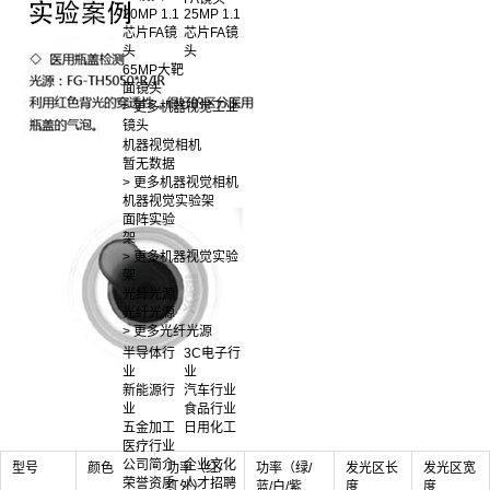
20MP 1.1
25MP 1.1
芯片FA镜
芯片FA镜
头
头
65MP大靶
面镜头
> 更多机器视觉工业
镜头
机器视觉相机
暂无数据
> 更多机器视觉相机
机器视觉实验架
面阵实验
架
> 更多机器视觉实验
架
光纤光源
光纤光源
> 更多光纤光源
半导体行
3C电子行
业
业
新能源行
汽车行业
业
食品行业
五金加工
日用化工
医疗行业
公司简介
企业文化
型号
颜色
功率（红/
功率（绿/
发光区长
发光区宽
荣誉资质
人才招聘
红外）
蓝/白/紫
度
度