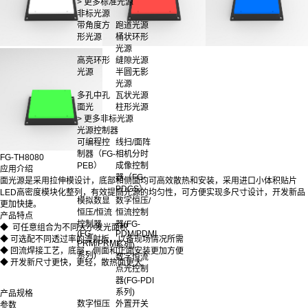
> 更多标准光源
非标光源
带角度方
跑道光源
形光源
桶状环形
光源
高亮环形
缝隙光源
光源
半圆无影
光源
多孔中孔
瓦状光源
面光
柱形光源
> 更多非标光源
光源控制器
可编程控
线扫/面阵
制器（FG-
相机分时
FG-TH8080
PEB）
成像控制
应用介绍
器（FG-
面光源是采用拉伸模设计，底部和侧面均可高效散热和安装，采用进口小体积贴片
PDGS）
LED高密度模块化整列，有效提高光源的均匀性，可方便实现多尺寸设计，开发新品
模拟数显
数字恒压/
更加快捷。
恒压/恒流
恒流控制
产品特点
控制器
器(FG-
◆ 可任意组合为不同大小发光面积
(FG-
PDM/PDMI
◆ 可选配不同透过率的漫射板，以备现场情况所需
PRM/PRMI
系列)
◆ 回流焊接工艺，底部，侧面和正面安装更加方便
系列)
数字恒流
◆ 开发新尺寸更快，更轻，散热面更大
点光控制
器(FG-PDI
系列)
产品规格
数字恒压
外置开关
参数