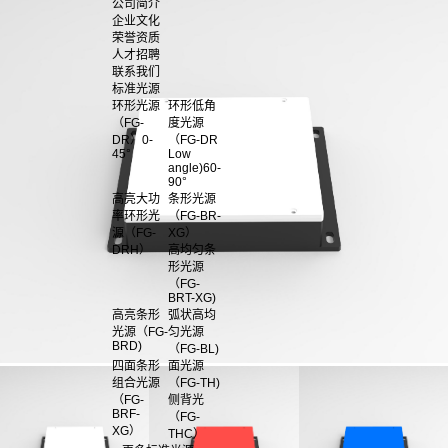
公司简介
企业文化
荣誉资质
人才招聘
联系我们
标准光源
环形光源
环形低角
（FG-
度光源
DR）0-
（FG-DR
45°
Low
angle)60-
90°
高亮大功
条形光源
率环形光
（FG-BR-
源（FG-
XG）
DRH）
高均匀条
形光源
（FG-
BRT-XG)
高亮条形
弧状高均
光源（FG-
匀光源
BRD)
（FG-BL)
四面条形
面光源
组合光源
（FG-TH)
（FG-
侧背光
BRF-
（FG-
XG）
THC）