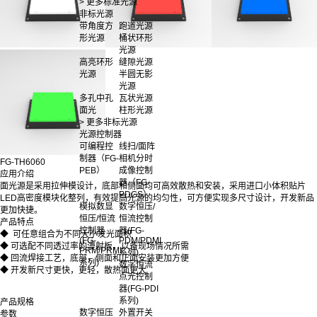
> 更多标准光源
非标光源
带角度方
跑道光源
形光源
桶状环形
光源
高亮环形
缝隙光源
光源
半圆无影
光源
多孔中孔
瓦状光源
面光
柱形光源
> 更多非标光源
光源控制器
可编程控
线扫/面阵
制器（FG-
相机分时
FG-TH6060
PEB）
成像控制
应用介绍
器（FG-
面光源是采用拉伸模设计，底部和侧面均可高效散热和安装，采用进口小体积贴片
PDGS）
LED高密度模块化整列，有效提高光源的均匀性，可方便实现多尺寸设计，开发新品
模拟数显
数字恒压/
更加快捷。
恒压/恒流
恒流控制
产品特点
控制器
器(FG-
◆ 可任意组合为不同大小发光面积
(FG-
PDM/PDMI
◆ 可选配不同透过率的漫射板，以备现场情况所需
PRM/PRMI
系列)
◆ 回流焊接工艺，底部，侧面和正面安装更加方便
系列)
数字恒流
◆ 开发新尺寸更快，更轻，散热面更大
点光控制
器(FG-PDI
系列)
产品规格
数字恒压
外置开关
参数