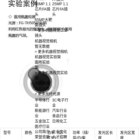
20MP 1.1
25MP 1.1
芯片FA镜
芯片FA镜
头
头
65MP大靶
面镜头
> 更多机器视觉工业
镜头
机器视觉相机
暂无数据
> 更多机器视觉相机
机器视觉实验架
面阵实验
架
> 更多机器视觉实验
架
光纤光源
光纤光源
> 更多光纤光源
半导体行
3C电子行
业
业
新能源行
汽车行业
业
食品行业
五金加工
日用化工
医疗行业
公司简介
企业文化
型号
颜色
功率（红/
功率（绿/
发光区长
发光区宽
荣誉资质
人才招聘
红外）
蓝/白/紫
度
度