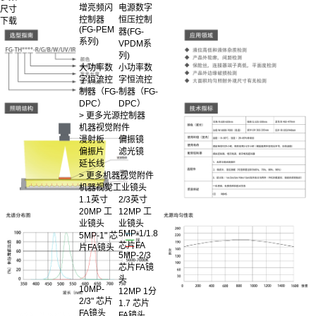
增亮频闪
电源数字
尺寸
控制器
恒压控制
下载
(FG-PEM
器(FG-
系列)
VPDM系
列)
大功率数
小功率数
字恒流控
字恒流控
制器（FG-
制器（FG-
DPC）
DPC）
> 更多光源控制器
机器视觉附件
漫射板
偏振镜
偏振片
滤光镜
延长线
> 更多机器视觉附件
机器视觉工业镜头
1.1英寸
2/3英寸
20MP 工
12MP 工
业镜头
业镜头
5MP-1/1.8
5MP-1" 芯
芯片FA
片FA镜头
5MP-2/3
芯片FA镜
头
10MP-
12MP 1分
2/3" 芯片
1.7 芯片
FA镜头
FA镜头