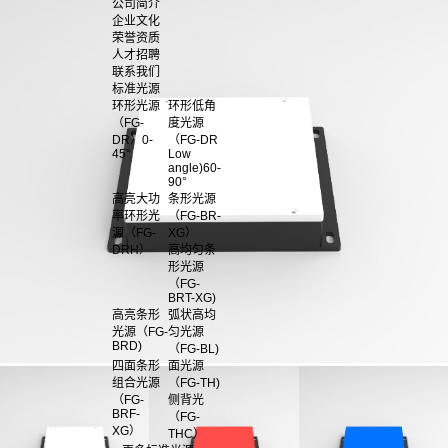
公司简介
企业文化
荣誉资质
人才招聘
联系我们
标准光源
环形光源
环形低角
（FG-
度光源
DR）0-
（FG-DR
45°
Low
angle)60-
90°
高亮大功
条形光源
率环形光
（FG-BR-
源（FG-
XG）
DRH）
高均匀条
形光源
（FG-
BRT-XG)
高亮条形
弧状高均
光源（FG-
匀光源
BRD)
（FG-BL)
四面条形
面光源
组合光源
（FG-TH)
（FG-
侧背光
BRF-
（FG-
XG）
THC）