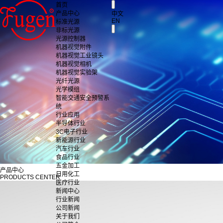
首页
产品中心
中文
EN
标准光源
非标光源
光源控制器
机器视觉附件
机器视觉工业镜头
机器视觉相机
机器视觉实验架
光纤光源
光学模组
智能交通安全预警系
统
行业应用
半导体行业
3C电子行业
新能源行业
汽车行业
食品行业
五金加工
产品中心
日用化工
PRODUCTS CENTER
医疗行业
新闻中心
行业新闻
公司新闻
关于我们