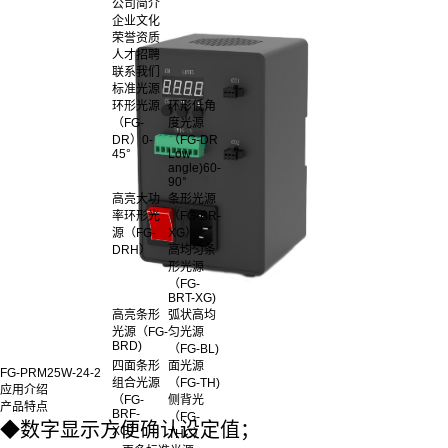
公司简介
企业文化
荣誉资质
人才招聘
联系我们
标准光源
环形光源
环形低角
（FG-
度光源
DR）0-
（FG-DR
45°
Low
angle)60-
90°
高亮大功
条形光源
率环形光
（FG-BR-
源（FG-
XG）
DRH）
高均匀条
形光源
（FG-
BRT-XG)
高亮条形
弧状高均
光源（FG-
匀光源
BRD)
（FG-BL)
四面条形
面光源
FG-PRM25W-24-2
组合光源
（FG-TH)
应用介绍
（FG-
侧背光
产品特点
BRF-
（FG-
◆
数字显示方便确认设定值；
XG）
THC）