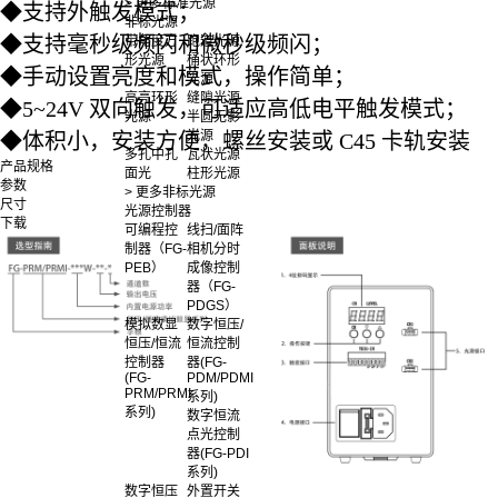
> 更多标准光源
◆
支持外触发模式；
非标光源
◆
支持毫秒级频闪和微秒级频闪；
带角度方
跑道光源
形光源
桶状环形
◆
手动设置亮度和模式，操作简单；
光源
高亮环形
缝隙光源
◆
5~24V 双向触发，可适应高低电平触发模式；
光源
半圆无影
光源
◆
体积小，安装方便，螺丝安装或 C45 卡轨安装
多孔中孔
瓦状光源
产品规格
面光
柱形光源
参数
> 更多非标光源
尺寸
光源控制器
下载
可编程控
线扫/面阵
制器（FG-
相机分时
PEB）
成像控制
器（FG-
PDGS）
模拟数显
数字恒压/
恒压/恒流
恒流控制
控制器
器(FG-
(FG-
PDM/PDMI
PRM/PRMI
系列)
系列)
数字恒流
点光控制
器(FG-PDI
系列)
数字恒压
外置开关