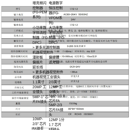
增亮频闪
电源数字
控制器
恒压控制
(FG-PEM
器(FG-
系列)
VPDM系
列)
小功率数
大功率数
字恒流控
字恒流控
制器（FG-
制器（FG-
DPC）
DPC）
> 更多光源控制器
机器视觉附件
漫射板
偏振镜
偏振片
滤光镜
延长线
> 更多机器视觉附件
机器视觉工业镜头
1.1英寸
2/3英寸
20MP 工
12MP 工
业镜头
业镜头
5MP-1/1.8
5MP-1" 芯
芯片FA
片FA镜头
5MP-2/3
芯片FA镜
头
10MP-
12MP 1分
2/3" 芯片
1.7 芯片
FA镜头
FA镜头