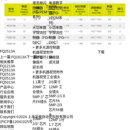
增亮频闪
电源数字
控制器
恒压控制
(FG-PEM
器(FG-
系列)
VPDM系
列)
大功率数
小功率数
字恒流控
字恒流控
制器（FG-
制器（FG-
DPC）
DPC）
> 更多光源控制器
FQ2513A
下载
机器视觉附件
上一篇:
FQ1613A
下一篇:
FQ3513A
漫射板
偏振镜
相关推荐
偏振片
滤光镜
FQ1213A
延长线
FQ1613A
> 更多机器视觉附件
FQ2513A
机器视觉工业镜头
FQ3513A
1.1英寸
2/3英寸
FQ5013A
20MP 工
12MP 工
产品中心
业镜头
业镜头
行业应用
5MP-1/1.8
5MP-1" 芯
服务支持
芯片FA
片FA镜头
新闻中心
5MP-2/3
关于我们
芯片FA镜
联系我们
头
Copyright ©2024 上海孚根自动化科技有限公司
10MP-
12MP 1分
沪ICP备12041025号
2/3" 芯片
1.7 芯片
网站地图
FA镜头
FA镜头