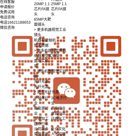
在线客服
20MP 1.1
25MP 1.1
申请报价
芯片FA镜
芯片FA镜
免费试用
头
头
电话咨询
65MP大靶
电话
16621188653
面镜头
微信咨询
> 更多机器视觉工业
镜头
机器视觉相机
暂无数据
> 更多机器视觉相机
机器视觉实验架
面阵实验
架
> 更多机器视觉实验
架
光纤光源
光纤光源
> 更多光纤光源
半导体行
3C电子行
业
业
新能源行
汽车行业
业
食品行业
五金加工
日用化工
医疗行业
公司简介
企业文化
荣誉资质
人才招聘