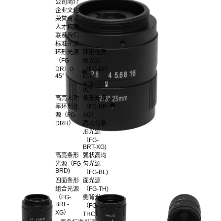
公司简介
企业文化
荣誉资质
人才招聘
联系我们
标准光源
环形光源
环形低角
（FG-
度光源
DR）0-
（FG-DR
45°
Low
angle)60-
90°
高亮大功
条形光源
率环形光
（FG-BR-
源（FG-
XG）
DRH）
高均匀条
形光源
（FG-
BRT-XG)
高亮条形
弧状高均
光源（FG-
匀光源
BRD)
（FG-BL)
四面条形
面光源
组合光源
（FG-TH)
（FG-
侧背光
BRF-
（FG-
XG）
THC）