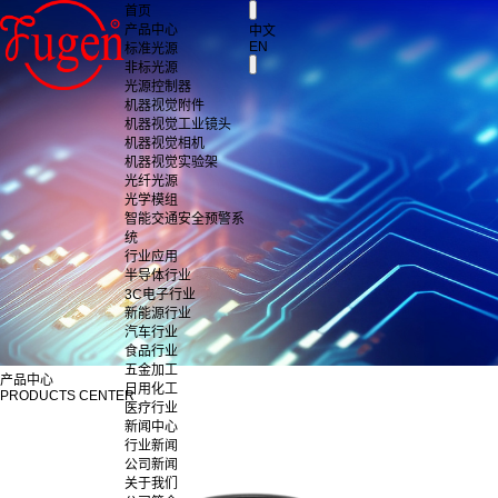
首页
产品中心
中文
EN
标准光源
非标光源
光源控制器
机器视觉附件
机器视觉工业镜头
机器视觉相机
机器视觉实验架
光纤光源
光学模组
智能交通安全预警系
统
行业应用
半导体行业
3C电子行业
新能源行业
汽车行业
食品行业
五金加工
产品中心
日用化工
PRODUCTS CENTER
医疗行业
新闻中心
行业新闻
公司新闻
关于我们