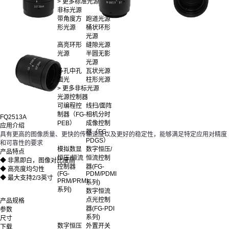
> 更多标准光源
非标光源
带角度方
跑道光源
形光源
桶状环形
光源
高亮环形
缝隙光源
光源
半圆无影
光源
多孔中孔
瓦状光源
面光
柱形光源
> 更多非标光源
光源控制器
可编程控
线扫/面阵
制器（FG-
相机分时
FQ2513A
PEB）
成像控制
应用介绍
器（FG-
具有更高的图像质量、更快的传输速度以及更好的稳定性，能够满足特定应用对精度
PDGS）
和可靠性的要求
模拟数显
数字恒压/
产品特点
恒压/恒流
恒流控制
◆ 非黑即白，图像对比度高
控制器
器(FG-
◆ 高亮度均匀性
(FG-
PDM/PDMI
◆ 最大支持2/3英寸
PRM/PRMI
系列)
系列)
数字恒流
点光控制
产品规格
器(FG-PDI
参数
系列)
尺寸
数字恒压
外置开关
下载