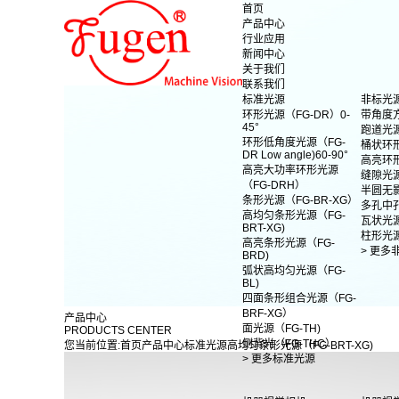
首页
产品中心
行业应用
新闻中心
关于我们
联系我们
标准光源
非标光
环形光源（FG-DR）0-
带角度
45°
跑道光
环形低角度光源（FG-
桶状环
DR Low angle)60-90°
高亮环
高亮大功率环形光源
缝隙光
（FG-DRH）
半圆无
条形光源（FG-BR-XG）
多孔中
高均匀条形光源（FG-
瓦状光
BRT-XG)
柱形光
高亮条形光源（FG-
> 更多
BRD)
弧状高均匀光源（FG-
BL)
四面条形组合光源（FG-
BRF-XG）
产品中心
面光源（FG-TH)
PRODUCTS CENTER
侧背光（FG-THC）
您当前位置:
首页
产品中心
标准光源
高均匀条形光源（FG-BRT-XG)
> 更多标准光源