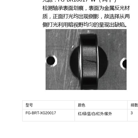
型号
颜色
排数
FG-BRT-XG20017
3
红/绿/蓝/白/红外/紫外