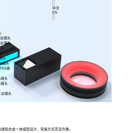
中文
EN
头
 工业镜头
 工业镜头
镜头
A
A镜头
片FA镜头
芯片FA镜
FA镜头
FA镜头
头
工业镜头
为镁铝合金一体成型设计，安装方式灵活方便。