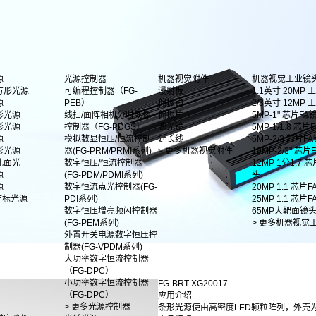
源
光源控制器
机器视觉附件
机器视觉工业镜
方形光源
可编程控制器（FG-
漫射板
1.1英寸 20MP
源
PEB）
偏振镜
2/3英寸 12MP
形光源
线扫/面阵相机分时成像
偏振片
5MP-1" 芯片FA
形光源
控制器（FG-PDGS）
滤光镜
5MP-1/1.8 芯片F
源
模拟数显恒压/恒流控制
延长线
5MP-2/3 芯片F
影光源
器(FG-PRM/PRMI系列)
> 更多机器视觉附件
10MP-2/3" 芯
孔面光
数字恒压/恒流控制器
12MP 1分1.7 
源
(FG-PDM/PDMI系列)
头
源
数字恒流点光控制器(FG-
20MP 1.1 芯片
非标光源
PDI系列)
25MP 1.1 芯片
数字恒压增亮频闪控制器
65MP大靶面镜
(FG-PEM系列)
> 更多机器视觉
外置开关电源数字恒压控
制器(FG-VPDM系列)
大功率数字恒流控制器
（FG-DPC）
小功率数字恒流控制器
FG-BRT-XG20017
（FG-DPC）
应用介绍
> 更多光源控制器
条形光源使由高密度LED颗粒阵列，外壳