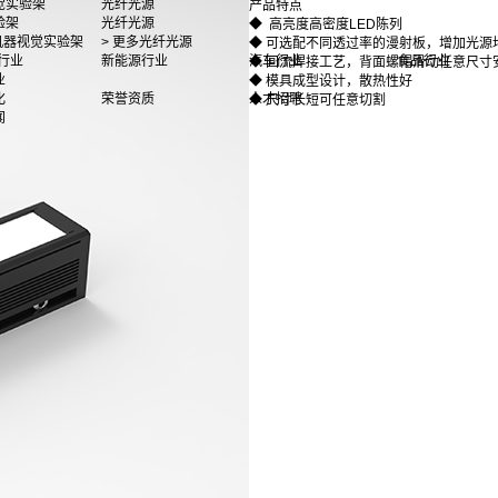
觉实验架
光纤光源
产品特点
验架
光纤光源
◆ 高亮度高密度LED陈列
多机器视觉实验架
> 更多光纤光源
◆ 可选配不同透过率的漫射板，增加光源
行业
新能源行业
汽车行业
食品行业
◆ 回流焊接工艺，背面螺帽滑动任意尺寸
业
◆ 模具成型设计，散热性好
化
荣誉资质
人才招聘
◆ 尺寸长短可任意切割
闻