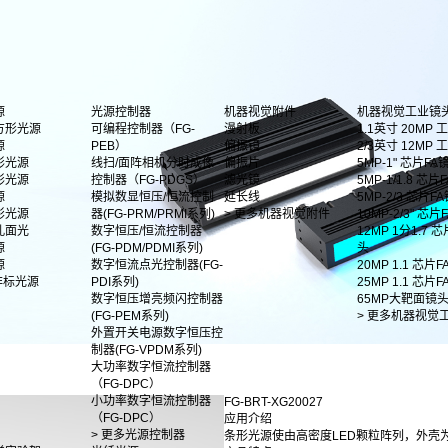
源
光源控制器
机器视觉附件
机器视觉工业镜
方形光源
可编程控制器（FG-
漫射板
1.1英寸 20MP
源
PEB）
偏振镜
2/3英寸 12MP
形光源
线扫/面阵相机分时成像
偏振片
5MP-1" 芯片FA
形光源
控制器（FG-PDGS）
滤光镜
5MP-1/1.8 芯片F
源
模拟数显恒压/恒流控制
延长线
5MP-2/3 芯片F
影光源
器(FG-PRM/PRMI系列)
> 更多机器视觉附件
10MP-2/3" 芯
孔面光
数字恒压/恒流控制器
12MP 1分1.7 
源
(FG-PDM/PDMI系列)
头
源
数字恒流点光控制器(FG-
20MP 1.1 芯片
非标光源
PDI系列)
25MP 1.1 芯片
数字恒压增亮频闪控制器
65MP大靶面镜
(FG-PEM系列)
> 更多机器视觉
外置开关电源数字恒压控
制器(FG-VPDM系列)
大功率数字恒流控制器
（FG-DPC）
小功率数字恒流控制器
FG-BRT-XG20027
（FG-DPC）
应用介绍
> 更多光源控制器
条形光源使由高密度LED颗粒阵列，外壳