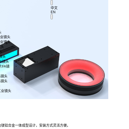
中文
EN
头
 工业镜头
 工业镜头
镜头
A
A镜头
片FA镜头
芯片FA镜
FA镜头
FA镜头
头
工业镜头
为镁铝合金一体成型设计，安装方式灵活方便。