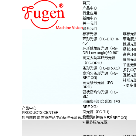
首页
产品中心
行业应用
新闻中心
关于我们
联系我们
标准光源
非标光
环形光源（FG-DR）0-
带角度
45°
跑道光
环形低角度光源（FG-
桶状环
DR Low angle)60-90°
高亮环
高亮大功率环形光源
缝隙光
（FG-DRH）
半圆无
条形光源（FG-BR-XG）
多孔中
高均匀条形光源（FG-
瓦状光
BRT-XG)
柱形光
高亮条形光源（FG-
> 更多
BRD)
弧状高均匀光源（FG-
BL)
四面条形组合光源（FG-
BRF-XG）
产品中心
面光源（FG-TH)
PRODUCTS CENTER
侧背光（FG-THC）
您当前位置:
首页
产品中心
标准光源
高均匀条形光源（FG-BRT-XG)
> 更多标准光源