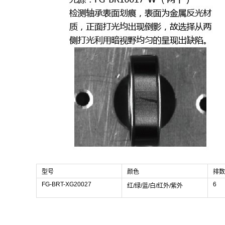
型号
颜色
排数
FG-BRT-XG20027
6
红/绿/蓝/白/红外/紫外