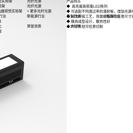
觉实验架
光纤光源
产品特点
验架
光纤光源
◆ 高亮度高密度LED陈列
多机器视觉实验架
> 更多光纤光源
◆ 可选配不同透过率的漫射板，增加光源
行业
新能源行业
汽车行业
食品行业
◆ 回流焊接工艺，背面螺帽滑动任意尺寸
业
◆ 模具成型设计，散热性好
化
荣誉资质
人才招聘
◆ 尺寸长短可任意切割
闻