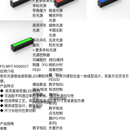
> 更多标准光源
非标光源
带角度方
跑道光源
形光源
桶状环形
光源
高亮环形
缝隙光源
光源
半圆无影
光源
多孔中孔
瓦状光源
面光
柱形光源
> 更多非标光源
光源控制器
可编程控
线扫/面阵
制器（FG-
相机分时
FG-BRT-XG60027
PEB）
成像控制
应用介绍
器（FG-
条形光源使由高密度LED颗粒阵列，外壳为镁铝合金一体成型设计，安装方式灵活方
PDGS）
便。
模拟数显
数字恒压/
产品特点
恒压/恒流
恒流控制
◆ 高亮度高密度LED陈列
控制器
器(FG-
◆ 可选配不同透过率的漫射板，增加光源均匀性
(FG-
PDM/PDMI
◆ 回流焊接工艺，背面螺帽滑动任意尺寸安装更加方便
PRM/PRMI
系列)
◆ 模具成型设计，散热性好
系列)
数字恒流
◆ 尺寸长短可任意切割
点光控制
器(FG-PDI
系列)
产品规格
数字恒压
外置开关
参数