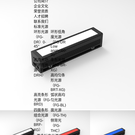
公司简介
企业文化
荣誉资质
人才招聘
联系我们
标准光源
环形光源
环形低角
（FG-
度光源
DR）0-
（FG-DR
45°
Low
angle)60-
90°
高亮大功
条形光源
率环形光
（FG-BR-
源（FG-
XG）
DRH）
高均匀条
形光源
（FG-
BRT-XG)
高亮条形
弧状高均
光源（FG-
匀光源
BRD)
（FG-BL)
四面条形
面光源
组合光源
（FG-TH)
（FG-
侧背光
BRF-
（FG-
XG）
THC）