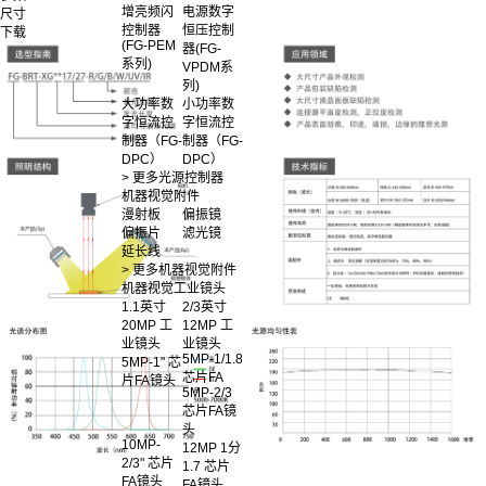
增亮频闪
电源数字
尺寸
控制器
恒压控制
下载
(FG-PEM
器(FG-
系列)
VPDM系
列)
大功率数
小功率数
字恒流控
字恒流控
制器（FG-
制器（FG-
DPC）
DPC）
> 更多光源控制器
机器视觉附件
漫射板
偏振镜
偏振片
滤光镜
延长线
> 更多机器视觉附件
机器视觉工业镜头
1.1英寸
2/3英寸
20MP 工
12MP 工
业镜头
业镜头
5MP-1/1.8
5MP-1" 芯
芯片FA
片FA镜头
5MP-2/3
芯片FA镜
头
10MP-
12MP 1分
2/3" 芯片
1.7 芯片
FA镜头
FA镜头