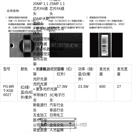
20MP 1.1
25MP 1.1
芯片FA镜
芯片FA镜
头
头
65MP大靶
面镜头
> 更多机器视觉工业
镜头
机器视觉相机
暂无数据
> 更多机器视觉相机
机器视觉实验架
面阵实验
架
> 更多机器视觉实验
型号
颜色
排数
功率（红/
功率（绿/
发光长
发光宽
架
红外）
蓝/白/紫
度
度
光纤光源
外）
光纤光源
FG-BR
6
17.3W
23.3W
600
27
红/绿/
> 更多光纤光源
T-XG6
蓝/白/红
0027
半导体行
3C电子行
外/紫外
业
业
新能源行
汽车行业
业
食品行业
五金加工
日用化工
医疗行业
公司简介
企业文化
荣誉资质
人才招聘