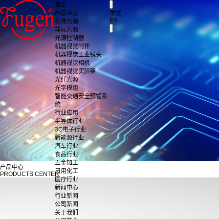
首页
产品中心
中文
EN
标准光源
非标光源
光源控制器
机器视觉附件
机器视觉工业镜头
机器视觉相机
机器视觉实验架
光纤光源
光学模组
智能交通安全预警系
统
行业应用
半导体行业
3C电子行业
新能源行业
汽车行业
食品行业
五金加工
产品中心
日用化工
PRODUCTS CENTER
医疗行业
新闻中心
行业新闻
公司新闻
关于我们