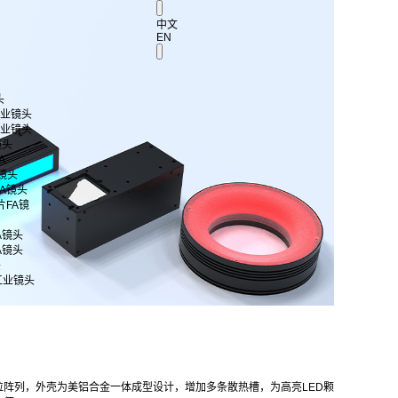
中文
EN
头
 工业镜头
 工业镜头
镜头
A
A镜头
片FA镜头
芯片FA镜
FA镜头
FA镜头
头
工业镜头
粒阵列，外壳为美铝合金一体成型设计，增加多条散热槽，为高亮LED颗