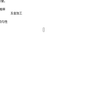
方便。
相率
五金加工
均匀性