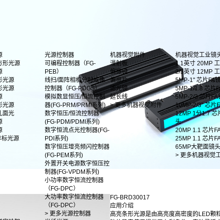
源
光源控制器
机器视觉附件
机器视觉工业镜
方形光源
可编程控制器（FG-
漫射板
1.1英寸 20MP
源
PEB）
偏振镜
2/3英寸 12MP
形光源
线扫/面阵相机分时成像
偏振片
5MP-1" 芯片FA
形光源
控制器（FG-PDGS）
滤光镜
5MP-1/1.8 芯片F
源
模拟数显恒压/恒流控制
延长线
5MP-2/3 芯片F
影光源
器(FG-PRM/PRMI系列)
> 更多机器视觉附件
10MP-2/3" 芯
孔面光
数字恒压/恒流控制器
12MP 1分1.7 
源
(FG-PDM/PDMI系列)
头
源
数字恒流点光控制器(FG-
20MP 1.1 芯片
非标光源
PDI系列)
25MP 1.1 芯片
数字恒压增亮频闪控制器
65MP大靶面镜
(FG-PEM系列)
> 更多机器视觉
外置开关电源数字恒压控
制器(FG-VPDM系列)
小功率数字恒流控制器
（FG-DPC）
大功率数字恒流控制器
FG-BRD30017
（FG-DPC）
应用介绍
> 更多光源控制器
高亮条形光源是由高亮度高密度的LED颗