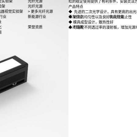
觉实验架
光纤光源
粒的稳定使用提供了有利条件，安装灵活
验架
光纤光源
产品特点
多机器视觉实验架
> 更多光纤光源
◆ 先进的二次光学设计，具有更高的出光
行业
新能源行业
汽车行业
食品行业
◆ 更高的均匀性以及良好的光斑截止性
业
◆ 模具成型设计，散热性好
化
荣誉资质
人才招聘
◆ 可选配不同透过率的漫射板，增加光源
闻