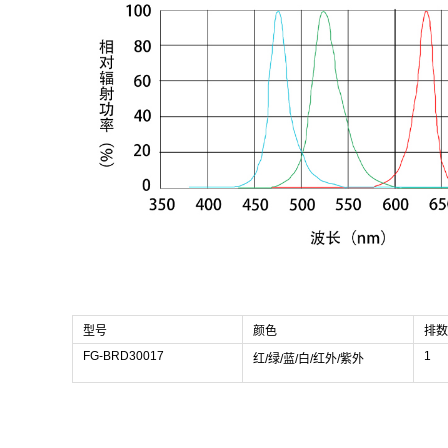
型号
颜色
排数
FG-BRD30017
1
红/绿/蓝/白/红外/紫外