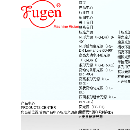
首页
产品中心
行业应用
新闻中心
关于我们
联系我们
标准光源
非标光
环形光源（FG-DR）0-
带角度
45°
跑道光
环形低角度光源（FG-
桶状环
DR Low angle)60-90°
高亮环
高亮大功率环形光源
缝隙光
（FG-DRH）
半圆无
条形光源（FG-BR-XG）
多孔中
高均匀条形光源（FG-
瓦状光
BRT-XG)
柱形光
高亮条形光源（FG-
> 更多
BRD)
弧状高均匀光源（FG-
BL)
四面条形组合光源（FG-
BRF-XG）
产品中心
面光源（FG-TH)
PRODUCTS CENTER
侧背光（FG-THC）
您当前位置:
首页
产品中心
标准光源
高亮条形光源（FG-BRD)
> 更多标准光源