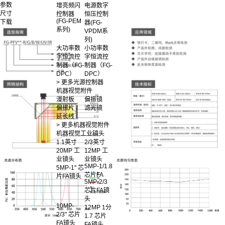
参数
增亮频闪
电源数字
尺寸
控制器
恒压控制
(FG-PEM
下载
器(FG-
系列)
VPDM系
列)
大功率数
小功率数
字恒流控
字恒流控
制器（FG-
制器（FG-
DPC）
DPC）
> 更多光源控制器
机器视觉附件
漫射板
偏振镜
偏振片
滤光镜
延长线
> 更多机器视觉附件
机器视觉工业镜头
1.1英寸
2/3英寸
20MP 工
12MP 工
业镜头
业镜头
5MP-1/1.8
5MP-1" 芯
芯片FA
片FA镜头
5MP-2/3
芯片FA镜
头
10MP-
12MP 1分
2/3" 芯片
1.7 芯片
FA镜头
FA镜头