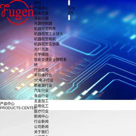
首页
产品中心
中文
EN
标准光源
非标光源
光源控制器
机器视觉附件
机器视觉工业镜头
机器视觉相机
机器视觉实验架
光纤光源
光学模组
智能交通安全预警系
统
行业应用
半导体行业
3C电子行业
新能源行业
汽车行业
食品行业
五金加工
产品中心
日用化工
PRODUCTS CENTER
医疗行业
新闻中心
行业新闻
公司新闻
关于我们