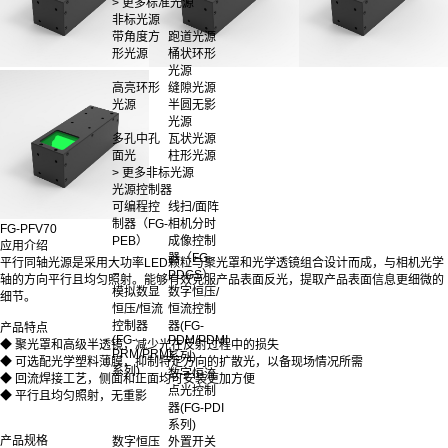
> 更多标准光源
非标光源
带角度方
跑道光源
形光源
桶状环形
光源
高亮环形
缝隙光源
光源
半圆无影
光源
多孔中孔
瓦状光源
面光
柱形光源
> 更多非标光源
光源控制器
可编程控
线扫/面阵
制器（FG-
相机分时
FG-PFV70
PEB）
成像控制
应用介绍
器（FG-
平行同轴光源是采用大功率LED颗粒与聚光罩和光学透镜组合设计而成，与相机光学
PDGS）
轴的方向平行且均匀照射。能够有效克服产品表面反光，提取产品表面信息更细微的
模拟数显
数字恒压/
细节。
恒压/恒流
恒流控制
控制器
器(FG-
产品特点
(FG-
PDM/PDMI
◆ 聚光罩和高级半透镜，减少光在反射过程中的损失
PRM/PRMI
系列)
◆ 可选配光学塑料薄膜，抑制特定方向的扩散光，以备现场情况所需
系列)
数字恒流
◆ 回流焊接工艺，侧面和正面均可安装更加方便
点光控制
◆ 平行且均匀照射，无重影
器(FG-PDI
系列)
产品规格
数字恒压
外置开关