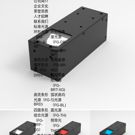
公司简介
企业文化
荣誉资质
人才招聘
联系我们
标准光源
环形光源
环形低角
（FG-
度光源
DR）0-
（FG-DR
45°
Low
angle)60-
90°
高亮大功
条形光源
率环形光
（FG-BR-
源（FG-
XG）
DRH）
高均匀条
形光源
（FG-
BRT-XG)
高亮条形
弧状高均
光源（FG-
匀光源
BRD)
（FG-BL)
四面条形
面光源
组合光源
（FG-TH)
（FG-
侧背光
BRF-
（FG-
XG）
THC）