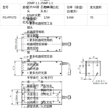
20MP 1.1
25MP 1.1
芯片FA镜
芯片FA镜
型号
颜色
功率（红/红
功率（绿/蓝/
发光面积
头
头
外）
白/紫外）
65MP大靶
FG-PFV70
12W
9.6W
70
红/绿/蓝/白/
面镜头
红外/紫外
> 更多机器视觉工业
镜头
机器视觉相机
暂无数据
> 更多机器视觉相机
机器视觉实验架
面阵实验
架
> 更多机器视觉实验
架
光纤光源
光纤光源
> 更多光纤光源
半导体行
3C电子行
业
业
新能源行
汽车行业
业
食品行业
五金加工
日用化工
医疗行业
公司简介
企业文化
荣誉资质
人才招聘