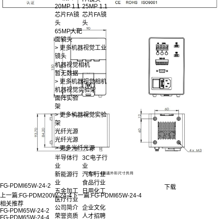
20MP 1.1
25MP 1.1
芯片FA镜
芯片FA镜
头
头
65MP大靶
面镜头
> 更多机器视觉工业
镜头
机器视觉相机
暂无数据
> 更多机器视觉相机
机器视觉实验架
面阵实验
架
> 更多机器视觉实验
架
光纤光源
光纤光源
> 更多光纤光源
半导体行
3C电子行
业
业
新能源行
汽车行业
业
食品行业
FG-PDMI65W-24-2
下载
五金加工
日用化工
上一篇:
FG-PDM200W-24-4
下一篇:
FG-PDMI65W-24-4
医疗行业
相关推荐
公司简介
企业文化
FG-PDM65W-24-2
荣誉资质
人才招聘
FG-PDM65W-24-4