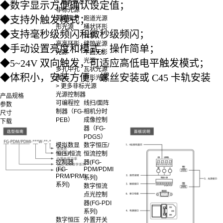
> 更多标准光源
◆
数字显示方便确认设定值；
非标光源
◆
支持外触发模式；
带角度方
跑道光源
形光源
桶状环形
◆
支持毫秒级频闪和微秒级频闪；
光源
高亮环形
缝隙光源
◆
手动设置亮度和模式，操作简单；
光源
半圆无影
光源
◆
5~24V 双向触发，可适应高低电平触发模式；
多孔中孔
瓦状光源
◆
体积小，安装方便，螺丝安装或 C45 卡轨安装
面光
柱形光源
> 更多非标光源
光源控制器
产品规格
可编程控
线扫/面阵
参数
制器（FG-
相机分时
尺寸
PEB）
成像控制
下载
器（FG-
PDGS）
模拟数显
数字恒压/
恒压/恒流
恒流控制
控制器
器(FG-
(FG-
PDM/PDMI
PRM/PRMI
系列)
系列)
数字恒流
点光控制
器(FG-PDI
系列)
数字恒压
外置开关