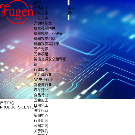
首页
产品中心
中文
EN
标准光源
非标光源
光源控制器
机器视觉附件
机器视觉工业镜头
机器视觉相机
机器视觉实验架
光纤光源
光学模组
智能交通安全预警系
统
行业应用
半导体行业
3C电子行业
新能源行业
汽车行业
食品行业
五金加工
产品中心
日用化工
PRODUCTS CENTER
医疗行业
新闻中心
行业新闻
公司新闻
关于我们