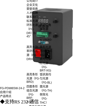
公司简介
企业文化
荣誉资质
人才招聘
联系我们
标准光源
环形光源
环形低角
（FG-
度光源
DR）0-
（FG-DR
45°
Low
angle)60-
90°
高亮大功
条形光源
率环形光
（FG-BR-
源（FG-
XG）
DRH）
高均匀条
形光源
（FG-
BRT-XG)
高亮条形
弧状高均
光源（FG-
匀光源
BRD)
（FG-BL)
四面条形
面光源
FG-PDMI65W-24-2
组合光源
（FG-TH)
应用介绍
（FG-
侧背光
产品特点
BRF-
（FG-
◆
支持RS 232 通信
XG）
THC）