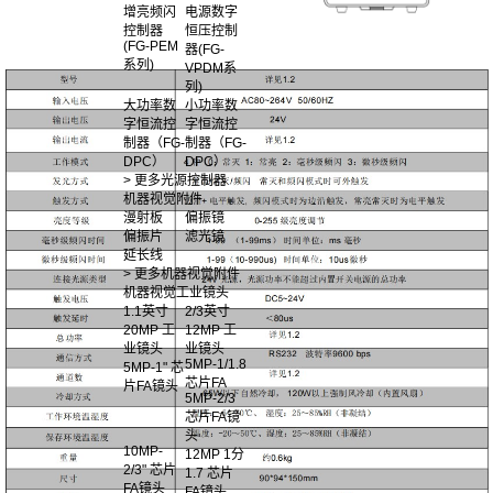
增亮频闪
电源数字
控制器
恒压控制
(FG-PEM
器(FG-
系列)
VPDM系
列)
大功率数
小功率数
字恒流控
字恒流控
制器（FG-
制器（FG-
DPC）
DPC）
> 更多光源控制器
机器视觉附件
漫射板
偏振镜
偏振片
滤光镜
延长线
> 更多机器视觉附件
机器视觉工业镜头
1.1英寸
2/3英寸
20MP 工
12MP 工
业镜头
业镜头
5MP-1/1.8
5MP-1" 芯
芯片FA
片FA镜头
5MP-2/3
芯片FA镜
头
10MP-
12MP 1分
2/3" 芯片
1.7 芯片
FA镜头
FA镜头