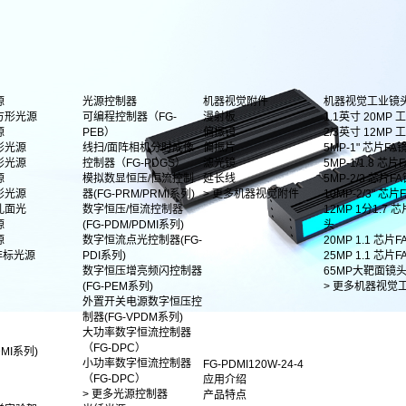
源
光源控制器
机器视觉附件
机器视觉工业镜
方形光源
可编程控制器（FG-
漫射板
1.1英寸 20MP
源
PEB）
偏振镜
2/3英寸 12MP
形光源
线扫/面阵相机分时成像
偏振片
5MP-1" 芯片FA
形光源
控制器（FG-PDGS）
滤光镜
5MP-1/1.8 芯片F
源
模拟数显恒压/恒流控制
延长线
5MP-2/3 芯片F
影光源
器(FG-PRM/PRMI系列)
> 更多机器视觉附件
10MP-2/3" 芯
孔面光
数字恒压/恒流控制器
12MP 1分1.7 
源
(FG-PDM/PDMI系列)
头
源
数字恒流点光控制器(FG-
20MP 1.1 芯片
非标光源
PDI系列)
25MP 1.1 芯片
数字恒压增亮频闪控制器
65MP大靶面镜
(FG-PEM系列)
> 更多机器视觉
外置开关电源数字恒压控
制器(FG-VPDM系列)
大功率数字恒流控制器
（FG-DPC）
MI系列)
小功率数字恒流控制器
FG-PDMI120W-24-4
（FG-DPC）
应用介绍
> 更多光源控制器
产品特点