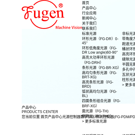
首页
产品中心
行业应用
新闻中心
关于我们
联系我们
标准光源
非标光
环形光源（FG-DR）0-
带角度
45°
跑道光
环形低角度光源（FG-
桶状环
DR Low angle)60-90°
高亮环
高亮大功率环形光源
缝隙光
（FG-DRH）
半圆无
条形光源（FG-BR-XG）
多孔中
高均匀条形光源（FG-
瓦状光
BRT-XG)
柱形光
高亮条形光源（FG-
> 更多
BRD)
弧状高均匀光源（FG-
BL)
四面条形组合光源（FG-
BRF-XG）
产品中心
面光源（FG-TH)
PRODUCTS CENTER
侧背光（FG-THC）
您当前位置:
首页
产品中心
光源控制器
数字恒压/恒流控制器(FG-PDM/PD
> 更多标准光源