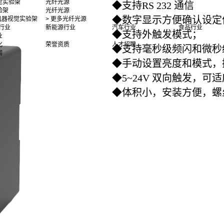
觉实验架
光纤光源
◆
支持RS 232 通信
验架
光纤光源
◆
数字显示方便确认设
多机器视觉实验架
> 更多光纤光源
行业
新能源行业
汽车行业
食品行业
◆
支持外触发模式；
业
化
荣誉资质
人才招聘
◆
支持毫秒级频闪和微秒
闻
◆
手动设置亮度和模式，
◆
5~24V 双向触发，
◆
体积小，安装方便，螺丝