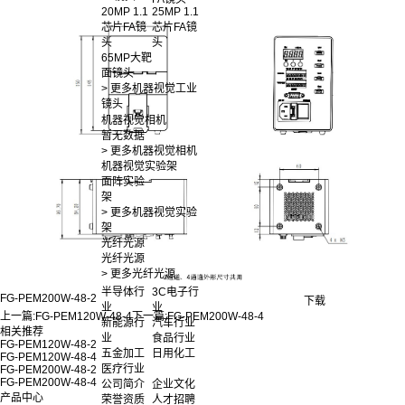
20MP 1.1
25MP 1.1
芯片FA镜
芯片FA镜
头
头
65MP大靶
面镜头
> 更多机器视觉工业
镜头
机器视觉相机
暂无数据
> 更多机器视觉相机
机器视觉实验架
面阵实验
架
> 更多机器视觉实验
架
光纤光源
光纤光源
> 更多光纤光源
半导体行
3C电子行
FG-PEM200W-48-2
下载
业
业
上一篇:
FG-PEM120W-48-4
下一篇:
FG-PEM200W-48-4
新能源行
汽车行业
相关推荐
业
食品行业
FG-PEM120W-48-2
五金加工
日用化工
FG-PEM120W-48-4
医疗行业
FG-PEM200W-48-2
FG-PEM200W-48-4
公司简介
企业文化
产品中心
荣誉资质
人才招聘