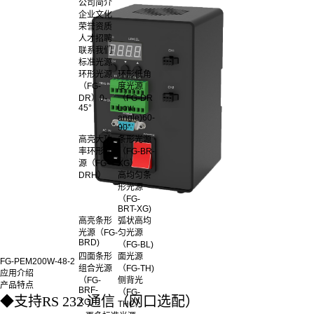
公司简介
企业文化
荣誉资质
人才招聘
联系我们
标准光源
环形光源
环形低角
（FG-
度光源
DR）0-
（FG-DR
45°
Low
angle)60-
90°
高亮大功
条形光源
率环形光
（FG-BR-
源（FG-
XG）
DRH）
高均匀条
形光源
（FG-
BRT-XG)
高亮条形
弧状高均
光源（FG-
匀光源
BRD)
（FG-BL)
四面条形
面光源
FG-PEM200W-48-2
组合光源
（FG-TH)
应用介绍
（FG-
侧背光
产品特点
BRF-
（FG-
◆
支持RS 232 通信（网口选配）
XG）
THC）