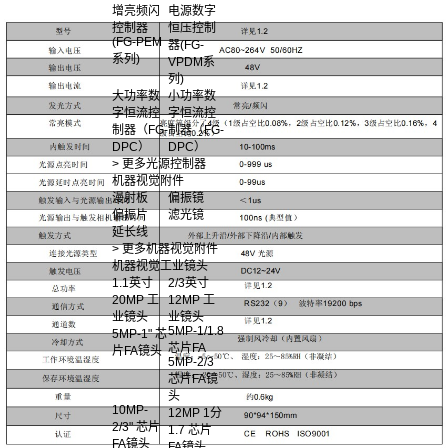
增亮频闪
电源数字
控制器
恒压控制
(FG-PEM
器(FG-
系列)
VPDM系
列)
大功率数
小功率数
字恒流控
字恒流控
制器（FG-
制器（FG-
DPC）
DPC）
> 更多光源控制器
机器视觉附件
漫射板
偏振镜
偏振片
滤光镜
延长线
> 更多机器视觉附件
机器视觉工业镜头
1.1英寸
2/3英寸
20MP 工
12MP 工
业镜头
业镜头
5MP-1/1.8
5MP-1" 芯
芯片FA
片FA镜头
5MP-2/3
芯片FA镜
头
10MP-
12MP 1分
2/3" 芯片
1.7 芯片
FA镜头
FA镜头