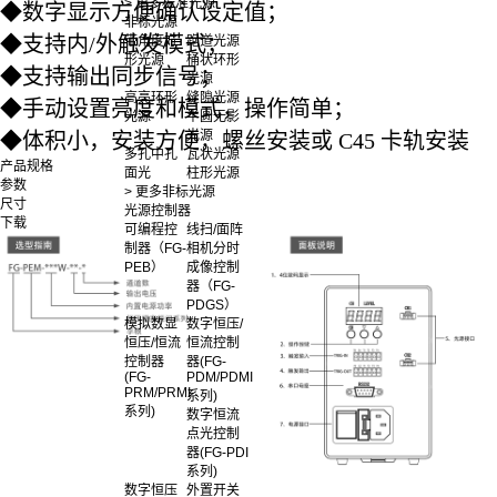
> 更多标准光源
◆
数字显示方便确认设定值；
非标光源
◆
支持内/外触发模式；
带角度方
跑道光源
形光源
桶状环形
◆
支持输出同步信号；
光源
高亮环形
缝隙光源
◆
手动设置亮度和模式，操作简单；
光源
半圆无影
光源
◆
体积小，安装方便，螺丝安装或 C45 卡轨安装
多孔中孔
瓦状光源
产品规格
面光
柱形光源
参数
> 更多非标光源
尺寸
光源控制器
下载
可编程控
线扫/面阵
制器（FG-
相机分时
PEB）
成像控制
器（FG-
PDGS）
模拟数显
数字恒压/
恒压/恒流
恒流控制
控制器
器(FG-
(FG-
PDM/PDMI
PRM/PRMI
系列)
系列)
数字恒流
点光控制
器(FG-PDI
系列)
数字恒压
外置开关