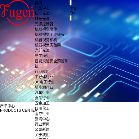
首页
产品中心
中文
EN
标准光源
非标光源
光源控制器
机器视觉附件
机器视觉工业镜头
机器视觉相机
机器视觉实验架
光纤光源
光学模组
智能交通安全预警系
统
行业应用
半导体行业
3C电子行业
新能源行业
汽车行业
食品行业
五金加工
产品中心
日用化工
PRODUCTS CENTER
医疗行业
新闻中心
行业新闻
公司新闻
关于我们