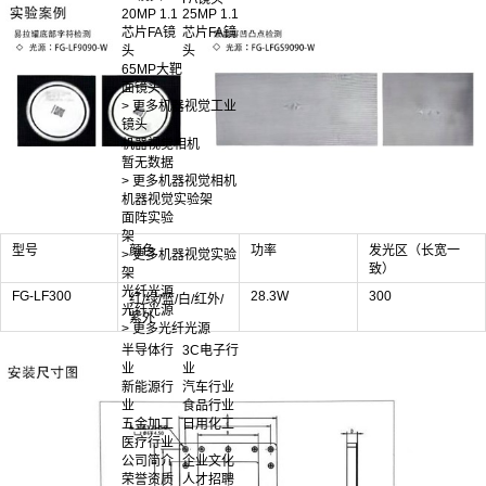
20MP 1.1
25MP 1.1
芯片FA镜
芯片FA镜
头
头
65MP大靶
面镜头
> 更多机器视觉工业
镜头
机器视觉相机
暂无数据
> 更多机器视觉相机
机器视觉实验架
面阵实验
架
型号
颜色
功率
发光区（长宽一
> 更多机器视觉实验
致）
架
光纤光源
FG-LF300
28.3W
300
红/绿/蓝/白/红外/
光纤光源
紫外
> 更多光纤光源
半导体行
3C电子行
业
业
新能源行
汽车行业
业
食品行业
五金加工
日用化工
医疗行业
公司简介
企业文化
荣誉资质
人才招聘