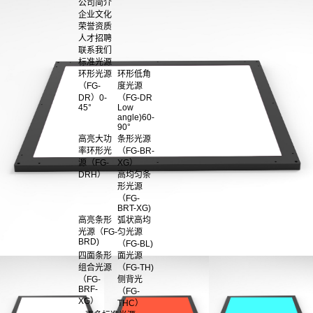
公司简介
企业文化
荣誉资质
人才招聘
联系我们
标准光源
环形光源
环形低角
（FG-
度光源
DR）0-
（FG-DR
45°
Low
angle)60-
90°
高亮大功
条形光源
率环形光
（FG-BR-
源（FG-
XG）
DRH）
高均匀条
形光源
（FG-
BRT-XG)
高亮条形
弧状高均
光源（FG-
匀光源
BRD)
（FG-BL)
四面条形
面光源
组合光源
（FG-TH)
（FG-
侧背光
BRF-
（FG-
XG）
THC）