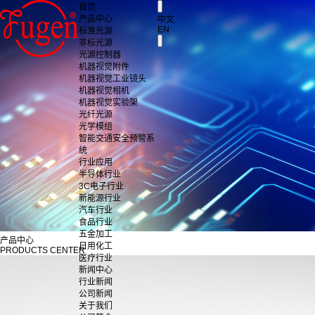
首页
产品中心
中文
EN
标准光源
非标光源
光源控制器
机器视觉附件
机器视觉工业镜头
机器视觉相机
机器视觉实验架
光纤光源
光学模组
智能交通安全预警系
统
行业应用
半导体行业
3C电子行业
新能源行业
汽车行业
食品行业
五金加工
产品中心
日用化工
PRODUCTS CENTER
医疗行业
新闻中心
行业新闻
公司新闻
关于我们