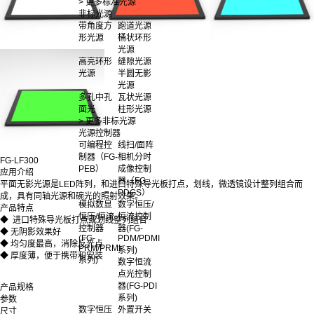
> 更多标准光源
非标光源
带角度方
跑道光源
形光源
桶状环形
光源
高亮环形
缝隙光源
光源
半圆无影
光源
多孔中孔
瓦状光源
面光
柱形光源
> 更多非标光源
光源控制器
可编程控
线扫/面阵
制器（FG-
相机分时
FG-LF300
PEB）
成像控制
应用介绍
器（FG-
平面无影光源是LED阵列，和进口特殊导光板打点，划线，微透镜设计整列组合而
PDGS）
成，具有同轴光源和碗光的照射效果。
模拟数显
数字恒压/
产品特点
恒压/恒流
恒流控制
◆ 进口特殊导光板打点或划线整列组合
控制器
器(FG-
◆ 无阴影效果好
(FG-
PDM/PDMI
◆ 均匀度最高，消除反光点
PRM/PRMI
系列)
◆ 厚度薄，便于携带和安装
系列)
数字恒流
点光控制
器(FG-PDI
产品规格
系列)
参数
数字恒压
外置开关
尺寸