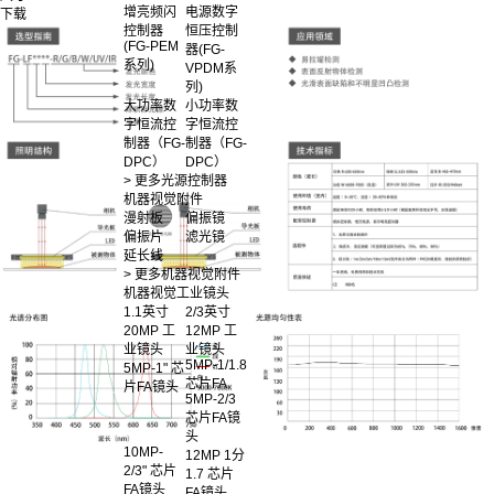
增亮频闪
电源数字
下载
控制器
恒压控制
(FG-PEM
器(FG-
系列)
VPDM系
列)
大功率数
小功率数
字恒流控
字恒流控
制器（FG-
制器（FG-
DPC）
DPC）
> 更多光源控制器
机器视觉附件
漫射板
偏振镜
偏振片
滤光镜
延长线
> 更多机器视觉附件
机器视觉工业镜头
1.1英寸
2/3英寸
20MP 工
12MP 工
业镜头
业镜头
5MP-1/1.8
5MP-1" 芯
芯片FA
片FA镜头
5MP-2/3
芯片FA镜
头
10MP-
12MP 1分
2/3" 芯片
1.7 芯片
FA镜头
FA镜头